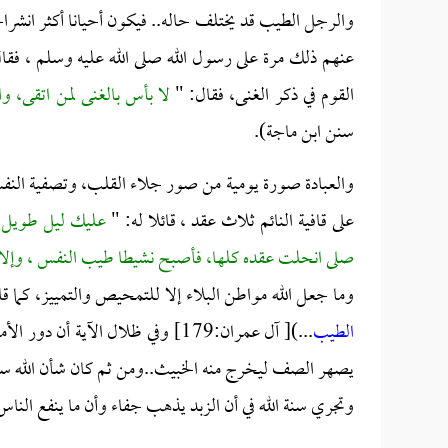
والرجل الطيب قد يختلف حاله.. فيكون أحيانا أكثر انشراح
عنهم ذلك مرة على رسول الله صلى الله عليه وسلم ، فق
القوم في ذكر الغنى، فقال: "
لا بأس بالغنى لمن اتقى، 
سنن ابن ماجة).
والعبادة صورة يومية من صور جلاء القلب، وتصفية النف
على قافية النائم ثلاث عقد ، قائلا له: "
عليك ليل طويل ف
صلى انحلت عقده كلها، فأصبح نشيطا طيب النفس ، وإل
وما جعل الله مواطن البلاء إلا للتمحيص والتمييز، كما قال
الطيب
...)[ آل عمران:179] وفي ظلال الآ
يصهر الصف ليخرج منه الخبيث..ومن ثم كان شأن الله سب
وتجري سنة الله في أن الزبد يذهب جفاء وأن ما ينفع الن