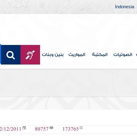
Indonesia
الصوتيات
المكتبة
المواريث
بنين وبنات
80757
173765
2/12/2011