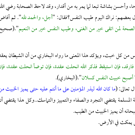
ا، وأحسن بشاشة تبعا لما يمر به من أقدار، وقد لاحظ الصحابة رضي الله
ال بعضهم: نراك اليوم طيب النفس؟فقال: "
أجل، والحمد لله
". ثم أفاض
والصحة لمن اتقى خير من الغنى، وطيب النفس خير من النعيم
".(صحيح
س من كل خبث، ويؤكد هذا المعنى ما رواه البخاري من أن الشيطان يعقد
ارقد، فإن استيقظ فذكر الله انحلت عقدة، فإن توضأ انحلت عقدة، فإن
ا أصبح خبيث النفس كسلان
".(البخاري).
 تعالى: (
ما كان الله ليذر المؤمنين على ما أنتم عليه حتى يميز الخبيث من
ية أن دور الأمة المسلمة يقتضي التجرد والصفاء والتمييز والتماسك..وكل هذا يقتضي أن
حانه أن يميز الخبيث من الطيب.
اس يمكث في الأرض.