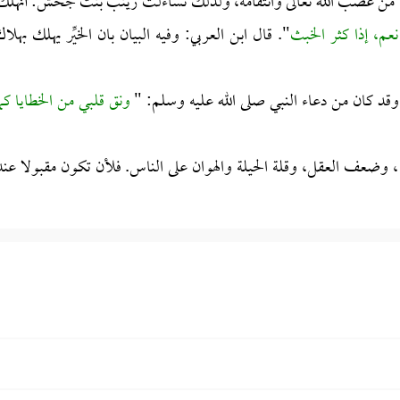
انة من غضب الله تعالى وانتقامه، ولذلك تساءلت زينب بنت جحش: أنهلك
نعم، إذا كثر الخبث
". قال ابن العربي: وفيه البيان بان الخيِّر يهلك بهلاك
قد كان من دعاء النبي صلى الله عليه وسلم: "
ونق قلبي من الخطايا كما
 ، وضعف العقل، وقلة الحيلة والهوان على الناس. فلأن تكون مقبولا عند