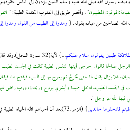
صف رسول الله صلى الله عليه وسلم الذين يؤدون إلى الناس حقوقهم ـ
قيامة:الموفون المطيبون
". وأقصر طريق إلى القلوب الكلمة الطيبة: "
اتقوا
لله الصالحين من عباده بقوله: {
وهدوا إلى الطيب من القول وهدوا إلى
لملائكة طيبين يقولون سلام عليكم
...}الآية(32 سورة النحل).وقد قا
ن الرجل صالحا قالوا: اخرجي أيتها النفس الطيبة كانت في الجسد الطيب ،
لا يزال يقال لها حتى تخرجُ ثم يعرج بها إلى السماء فيفتح لها، فيقال
كانت في الجسد الطيب، ادخلي حميدة وأبشري بروح وريحان، ورب راض غير
ي فيها الله عز وجل
".
بتم فادخلوها خالدين
} (الزمر:73)بعد أن أحياهم الله الحياة الطيبة ف