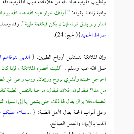
وتطييب قلوب عباد الله من علامات طيب القلوب، فقد و
وافية زائدة ـ بقوله: "
أولئك خيار عباد الله عند الله يوم ال
النار ولو بشق تمرة، فإن لم يكن فبكلمة طيبة
". وقد وصف ا
صراط الحميد
}(الحج: 24).
وإن الملائكة لتستقبل أرواح الطيبين: {
الذين تتوفاهم ا
صلى الله عليه وسلم : "
الميت تحضره الملائكة ، فإذا كا
اخرجي حميدة وأبشري بروح وريحان، ورب راض غير غضبان، ف
من هذا؟ فيقولون: فلان. فيقال: مرحبا بالنفس الطيبة 
غضبان،فلا يزال يقال لها ذلك حتى ينتهى بها إلى السماء الت
وعلى أبواب الجنة يقال لأهل الطيبة: { ...
سلام عليكم ط
الدنيا بالإيمان والعمل الصالح.