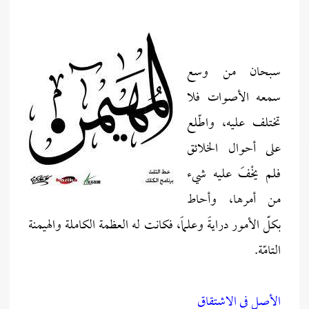
سبحان من وسع
سمعه الأصوات فلا
تختلف عليه، واطّلع
على أحوال الخلائق
فلم يخْفَ عليه شيء
من أمرها، وأحاط
بكلّ الأمور درايةً وعلماً، فكانت له العظمة الكاملة والهيمنة
التامّة.
الأصل في الاشتقاق