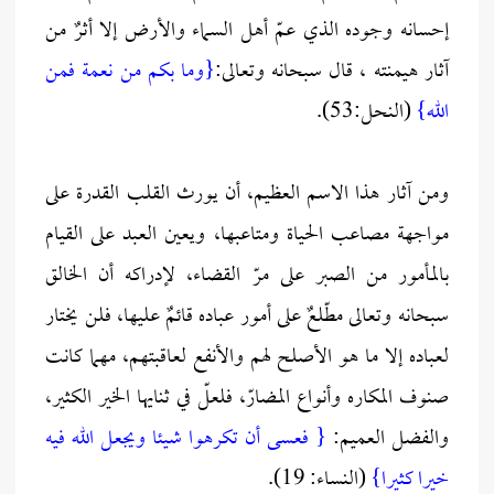
إحسانه وجوده الذي عمّ أهل السماء والأرض إلا أثرٌ من
آثار هيمنته ، قال سبحانه وتعالى:
{وما بكم من نعمة فمن
الله}
(النحل:53).
ومن آثار هذا الاسم العظيم، أن يورث القلب القدرة على
مواجهة مصاعب الحياة ومتاعبها، ويعين العبد على القيام
بالمأمور من الصبر على مرّ القضاء، لإدراكه أن الخالق
سبحانه وتعالى مطّلعٌ على أمور عباده قائمٌ عليها، فلن يختار
لعباده إلا ما هو الأصلح لهم والأنفع لعاقبتهم، مهما كانت
صنوف المكاره وأنواع المضارّ، فلعلّ في ثنايها الخير الكثير،
والفضل العميم:
{ فعسى أن تكرهوا شيئا ويجعل الله فيه
خيرا كثيرا}
(النساء: 19).