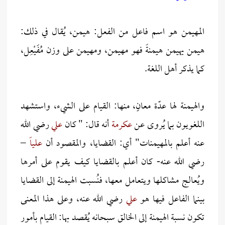
المهيمن هو اسم فاعل من الفعل: هيمن، يُقال في ذلك:
هيمن يهيمن هيمنةً فهو مهيمن، ومهيمن على وزن مُفَيْعِل،
كما يذكر أهل اللغة.
والهيمنة لها عدّة معانٍ، منها: القيام على الشيء، واستشهد
اللغويون بما يُروى عن
عكرمة
أنه قال: " كان
علي
رضي الله
عنه أعلم بالمهيمنات" أي: القضايا، والمقصود أن
علياً
–
رضي الله عنه- كان أعلم بالقضايا كيف يقوم على أمرها
ويُعالج مشاكلها ويتعامل معها، فنُسبت الهيمنة إلى القضايا
بينما الفاعل فيها هو
علي
رضي الله عنه، وعلى هذا المعنى
تكون نسبة الهيمنة إلى الخالق سبحانه يُقصد بها: القيام بأمور