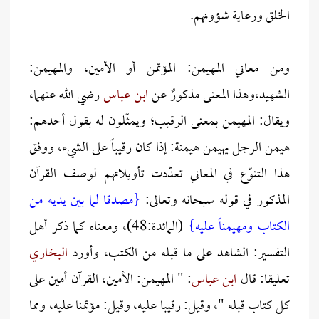
الخلق ورعاية شؤونهم.
ومن معاني المهيمن: المؤتمن أو الأمين، والمهيمن:
الشهيد،وهذا المعنى مذكورٌ عن
ابن عباس
رضي الله عنهما،
ويقال: المهيمن بمعنى الرقيب؛ ويمثّلون له بقول أحدهم:
هيمن الرجل يهيمن هيمنة: إذا كان رقيباً على الشيء، ووفق
هذا التنوّع في المعاني تعدّدت تأويلاتهم لوصف القرآن
المذكور في قوله سبحانه وتعالى:
{مصدقا لما بين يديه من
الكتاب ومهيمناً عليه}
(المائدة:48)، ومعناه كما ذكر أهل
التفسير: الشاهد على ما قبله من الكتب، وأورد
البخاري
تعليقا: قال
ابن عباس
: " المهيمن: الأمين، القرآن أمين على
كل كتاب قبله "، وقيل: رقيبا عليه، وقيل: مؤتمنا عليه، ومما