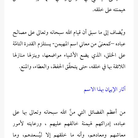
هيمنته على خلقه.
ويُضاف إلى ما سبق أن قيام الله سبحانه وتعالى على مصالح
عباده –كمعنىً من معاني اسم المهيمن- يستلزم القدرة التامّة
على الخلق، الذي يضع الأشياء مواضعها، وينزلها منازلها
اللائقة بها في خلقه، حتى يتحقّق الحفظ، والعطاء، والمنع.
آثار الإيمان بهذا الاسم
من أعظم
الفضائل التي منَّ الله سبحانه وتعالى بها على
عباده، إدراكهم لهيمنة خالقهم عليهم ، ورعايته لأمور
معاشهم ومعادهم، وأنه ما خلقهم إلا ليُسعدهم، وما