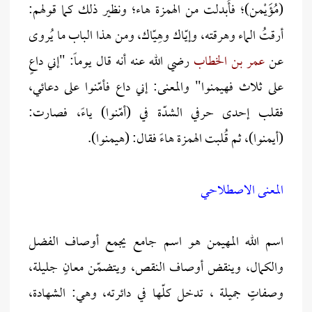
(مُؤَيْمن)؛ فأُبدلت من الهمزة هاء؛ ونظير ذلك كما قولهم:
أرقتُ الماء وهرقته، وإيّاك وهِيّاك، ومن هذا الباب ما يُروى
عن
عمر بن الخطاب
رضي الله عنه أنه قال يوماً: "إني داعٍ
على ثلاث فهيمنوا" والمعنى: إني داع فأمّنوا على دعائي،
فقلب إحدى حرفي الشدّة في (أمّنوا) ياءً، فصارت:
(أيمنوا)، ثم قُلبت الهمزة هاءً فقال: (هيمنوا).
المعنى الاصطلاحي
اسم الله المهيمن هو اسم جامع يجمع أوصاف الفضل
والكمال، وينقض أوصاف النقص، ويتضمّن معانٍ جليلة،
وصفاتٍ جميلة ، تدخل كلّها في دائرته، وهي: الشهادة،