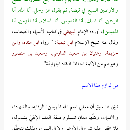
والأرضين السبع في قبضة, ثم يقول عز وجل: أنا الله, أنا
الرحمن, أنا الملك, أنا القدوس, أنا السلام, أنا المؤمن, أنا
المهيمن)
، أورده الإمام
البيهقي
في كتاب الأسماء والصفات،
وقال عنه شيخ الإسلام
ابن تيمية
: " رواه
ابن منده، وابن
خزيمة، وعثمان بن سعيد الدارمي، وسعيد بن منصور
وغيرهم من الأئمة الحفاظ النقاد الجهابذة".
من لوازم هذا الاسم
تبيّن مما سبق أن معاني اسم الله المهيمن: الرقابة، والشهادة،
والائتمان، وكلّها معانٍ تستلزم صفة العلم الإلهيّ بشموله،
فلا يخفى عليه شيء في الأرض ولا في السماء، وبذلك تتحقّق