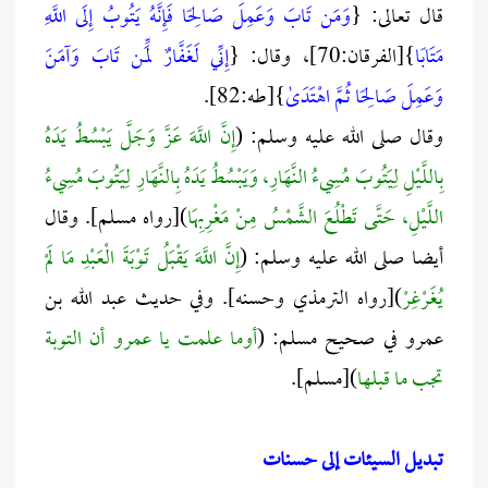
قال تعالى: {
وَمَن تَابَ وَعَمِلَ صَالِحًا فَإِنَّهُ يَتُوبُ إِلَى اللَّهِ
مَتَابًا
}[الفرقان:70]، وقال: {
إِنِّي لَغَفَّارٌ لِّمَن تَابَ وَآمَنَ
وَعَمِلَ صَالِحًا ثُمَّ اهْتَدَىٰ
}[طه:82].
وقال صلى الله عليه وسلم: (
إِنَّ اللَّهَ عَزَّ وَجَلَّ يَبْسُطُ يَدَهُ
بِاللَّيْلِ لِيَتُوبَ مُسِيءُ النَّهَارِ، وَيَبْسُطُ يَدَهُ بِالنَّهَارِ لِيَتُوبَ مُسِيءُ
اللَّيْلِ، حَتَّى تَطْلُعَ الشَّمْسُ مِنْ مَغْرِبِهَا
)[رواه مسلم]. وقال
أيضا صلى الله عليه وسلم: (
إِنَّ اللَّهَ يَقْبَلُ تَوْبَةَ الْعَبْدِ مَا لَمْ
يُغَرْغِرْ
)[رواه الترمذي وحسنه]. وفي حديث عبد الله بن
عمرو في صحيح مسلم: (
أوما علمت يا عمرو أن التوبة
تجب ما قبلها
)[مسلم].
تبديل السيئات إلى حسنات