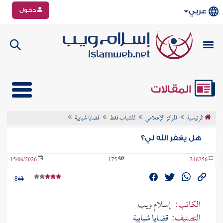
دخول
عربي
المقالات
الرئيسية
المركز الإعلامي
للشباب فقط
قضايا شبابية
هل يغفر الله لي؟
15/06/2026
175
246256
8
الكاتب:
إسلام ويب
التصنيف:
قضايا شبابية