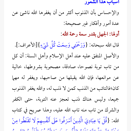
أسباب هذا الشعور
والإحساس بأن الذنوب أكثر من أن يغفرها الله ناشئ عن
عدة أمور وأفكار غير صحيحة:
أولها: الجهل بقدر سعة رحمة الله
:
قال الله سبحانه: {
وَرَحْمَتِي وَسِعَتْ كُلَّ شَيْءٍ
}[الأعراف:].
والأصل المتفق عليه عند أهل الإسلام وأهل السنة: أن كل
من تاب توبة نصوحا، صادقة، مصحوبة بشروطها، خالية
عن موانعها، فإن الله يقبلها من صاحبها، ويغفر له مهما
كان؛فالت
ائب من الذنب كمن لا ذنب له
، والله يغفر الذنوب
جميعا، وليس هناك ذنب تعجز عنه التوبة، حتى الكفر
والشرك من تاب منه تاب الله عليه، وهذا صريح في كتاب
الله: {
قُلْ يَا عِبَادِيَ الَّذِينَ أَسْرَفُوا عَلَى أَنْفُسِهِمْ لَا تَقْنَطُوا مِنْ