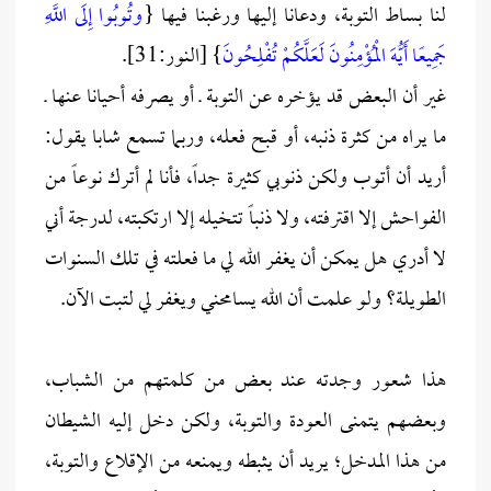
لنا بساط التوبة، ودعانا إليها ورغبنا فيها {
وتُوبُوا إِلَى اللَّهِ
جَمِيعًا أَيُّهَ الْمُؤْمِنُونَ لَعَلَّكُمْ تُفْلِحُونَ
} [النور:31].
غير أن البعض قد يؤخره عن التوبة ـ أو يصرفه أحيانا عنها ـ
ما يراه من كثرة ذنبه، أو قبح فعله، وربما تسمع شابا يقول:
أريد أن أتوب ولكن ذنوبي كثيرة جداً، فأنا لم أترك نوعاً من
الفواحش إلا اقترفته، ولا ذنباً تتخيله إلا ارتكبته، لدرجة أني
لا أدري هل يمكن أن يغفر الله لي ما فعلته في تلك السنوات
الطويلة؟ ولو علمت أن الله يسامحني ويغفر لي لتبت الآن.
هذا شعور وجدته عند بعض من كلمتهم من الشباب،
وبعضهم يتمنى العودة والتوبة، ولكن دخل إليه الشيطان
من هذا المدخل؛ يريد أن يثبطه ويمنعه من الإقلاع والتوبة،