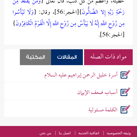
خطيئة، وأعظم من كل ذنب، قال تعالى {
وَمَنْ يَقْنَطُ مِنْ
رَحْمَةِ رَبِّهِ إِلا الضَّالُّونَ
}[الحجر:56]، وقال: {
وَلَا تَيْأَسُوا
مِن رَّوْحِ اللَّهِ إِنَّهُ لَا يَيْأَسُ مِن رَّوْحِ اللَّهِ إِلَّا الْقَوْمُ الْكَافِرُونَ
}
[الحجر:56].
مواد ذات الصله
المقالات
المكتبة
أسرة خليل الرحمن إبراهيم عليه السلام
أسباب ضعف الإيمان
الكلمة مسئولية
وثيقة الخصوصية
اتفاقية الخدمة
اتصل بنا
من نحن