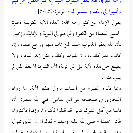
رَحْمَةِ اللَّهِ
إِنَّ اللَّهَ يَغْفِرُ الذُّنُوبَ جَمِيعًا إِنَّهُ هُوَ الْغَفُورُ الرَّحِيمُ
وأنيبوا إلى ربكم وأسلموا له
}[الزمر:53ـ 54].
يقول الإمام ابن كثير رحمه الله: "هذه الآية الكريمة دعوة
لجميع العصاة من الكفرة وغيرهم إلى التوبة والإنابة، وإخبار
بأن الله يغفر الذنوب جميعا لمن تاب منها ورجع عنها، وإن
كانت مهما كانت، وإن كثرت وكانت مثل زبد البحر، ولا
يصح حمل هذه الآية على غير توبة؛ لأن الشرك لا يغفر لمن لم
يتب منه".
ومما ذكره العلماء من أسباب نزول هذه الآية، ما رواه
البخاري في صحيحه عن ابن عباس رضي الله عنهما: "أن
ناسا من أهل الشرك كانوا قد قتلوا فأكثروا، وزنوا فأكثروا،
فأتوا محمدا - صلى الله عليه وسلم - فقالوا: إن الذي تقول
وتدعو إليه لحسن لو تخبرنا أن لما عملنا كفارة. فنزل: