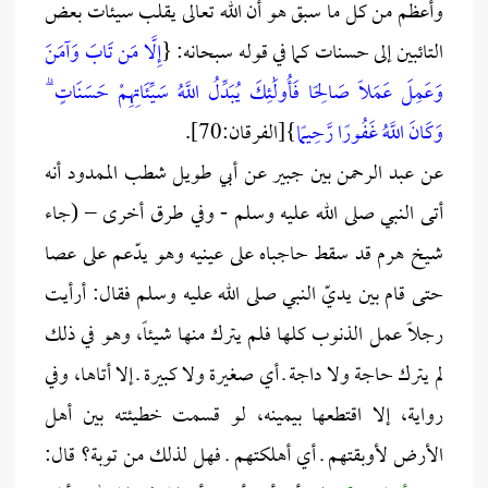
وأعظم من كل ما سبق هو أن الله تعالى يقلب سيئات بعض
التائبين إلى حسنات كما في قوله سبحانه: {
إِلَّا مَن تَابَ وَآمَنَ
وَعَمِلَ عَمَلًا صَالِحًا فَأُولَٰئِكَ يُبَدِّلُ اللَّهُ سَيِّئَاتِهِمْ حَسَنَاتٍ ۗ
وَكَانَ اللَّهُ غَفُورًا رَّحِيمًا
}[الفرقان:70].
عن عبد الرحمن بين جبير عن أبي طويل شطب الممدود أنه
أتى النبي صلى الله عليه وسلم - وفي طرق أخرى – (جاء
شيخ هرم قد سقط حاجباه على عينيه وهو يدّعم على عصا
حتى قام بين يديّ النبي صلى الله عليه وسلم فقال: أرأيت
رجلاً عمل الذنوب كلها فلم يترك منها شيئاً، وهو في ذلك
لم يترك حاجة ولا داجة ـ أي صغيرة ولا كبيرة ـ إلا أتاها، وفي
رواية، إلا اقتطعها بيمينه، لو قسمت خطيئته بين أهل
الأرض لأوبقتهم ـ أي أهلكتهم ـ فهل لذلك من توبة؟ قال: