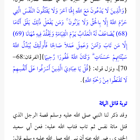
{
وَالَّذِينَ لَا يَدْعُونَ مَعَ اللَّهِ إِلَٰهًا آخَرَ وَلَا يَقْتُلُونَ النَّفْسَ الَّتِي
حَرَّمَ اللَّهُ إِلَّا بِالْحَقِّ وَلَا يَزْنُونَ ۚ وَمَن يَفْعَلْ ذَٰلِكَ يَلْقَ أَثَامًا
(68) يُضَاعَفْ لَهُ الْعَذَابُ يَوْمَ الْقِيَامَةِ وَيَخْلُدْ فِيهِ مُهَانًا (69)
إِلَّا مَن تَابَ وَآمَنَ وَعَمِلَ عَمَلًا صَالِحًا فَأُولَٰئِكَ يُبَدِّلُ اللَّهُ
سَيِّئَاتِهِمْ حَسَنَاتٍ ۗ وَكَانَ اللَّهُ غَفُورًا رَّحِيمًا
}[الفرقان:68–
70]، ونزل قوله: {
قُلْ يَا عِبَادِيَ الَّذِينَ أَسْرَفُوا عَلَى أَنْفُسِهِمْ
لَا تَقْنَطُوا مِنْ رَحْمَةِ اللَّهِ
}.
توبة قاتل المائة
وقد ذكر لنا النبي صلى الله عليه وسلم قصة الرجل الذي
قتل مائة نفس ثم تاب فتاب الله عليه: فعن أبي سعيد
الخدري رضي الله عنه أن نبي الله صلى الله عليه وسلم قال: