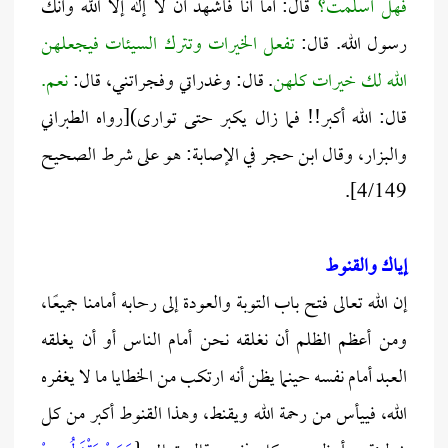
فهل أسلمت؟
قال: أما أنا فأشهد أن لا إله إلا الله وأنك
رسول الله. قال:
تفعل الخيرات وتترك السيئات فيجعلهن
الله لك خيرات كلهن
. قال: وغدراتي وفجراتني، قال:
نعم.
قال: الله أكبر!! فما زال يكبر حتى توارى)[رواه الطبراني
والبزار، وقال ابن حجر في الإصابة: هو على شرط الصحيح
4/149].
إياك والقنوط
إن الله تعالى فتح باب التوبة والعودة إلى رحابه أمامنا جميعًا،
ومن أعظم الظلم أن نغلقه نحن أمام الناس أو أن يغلقه
العبد أمام نفسه حينما يظن أنه ارتكب من الخطايا ما لا يغفره
الله، فييأس من رحمة الله ويقنط، وهذا القنوط أكبر من كل