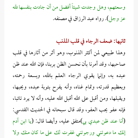
وسعتهم، وهل وجدت شيئاً أفضل من أن جادت بنفسها لله
عز وجل
). رواه عبد الرزاق في مصنفه.
ثانيها: ضعف الرجاء في قلب المذنب
وهذا طبيعي لمن أكثر الذنوب، وهو أثر من آثارها في قلب
صاحبها، وقد أمرنا بأن نحسن الظن بربنا، فإن الله عند ظن
عبده به، وإنما يقوي الرجاء العلم بالله، وبسعة رحمته،
وبعظيم قدرته، وتمام غناه، وأنه يفرح بتوبة عبده، ويحبها،
ويقبلها، ومن أقبل على الله أقبل الله عليه، وأنه لا يرد تائبا،
فإنه عفو يحب العفو، وقد قال سبحانه في الحديث القدسي:
(
أنا عند ظن عبدي بي
)متفق عليه، وأيضا قال: (
يا ابن آدم
إنك ما دعوتني ورجوتني غفرت لك على ما كان منك ولا