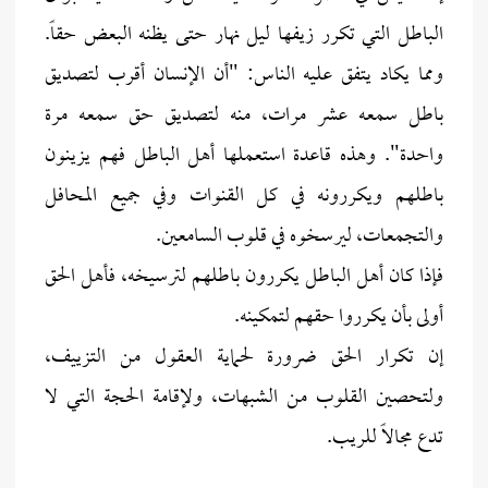
الباطل التي تكرر زيفها ليل نهار حتى يظنه البعض حقاً.
ومما يكاد يتفق عليه الناس: "أن الإنسان أقرب لتصديق
باطل سمعه عشر مرات، منه لتصديق حق سمعه مرة
واحدة". وهذه قاعدة استعملها أهل الباطل فهم يزينون
باطلهم ويكررونه في كل القنوات وفي جميع المحافل
والتجمعات، ليرسخوه في قلوب السامعين.
فإذا كان أهل الباطل يكررون باطلهم لترسيخه، فأهل الحق
أولى بأن يكرروا حقهم لتمكينه.
إن تكرار الحق ضرورة لحماية العقول من التزييف،
ولتحصين القلوب من الشبهات، ولإقامة الحجة التي لا
تدع مجالاً للريب.