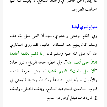
مما يجعل الحق حاضراً في وجدان السامع، لا يغيب عنه مهما
اختلفت الظروف.
منهاج نبوي أيضا
وفي المقام الوعظي والدعوي، نجد أن النبي صلى الله عليه
وسلم كان ينهج هذا المسلك الحكيم، فقد روى البخاري
عنه أنه صلى الله عليه وسلم كان "
إذا تكلم بكلمة أعادها
ثلاثاً حتى تُفهم عنه
". وفي خطبة حجة الوداع، كرر جملة:
"
ألا هل بلغت؟ اللهم فاشهد
"، وكرر حرمة الدماء
والأموال والأعراض تشديداً وتأكيداً، وتثبيتا للمعنى في
قلوب السامعين. ليستوعبه السامع، ويحفظه المتلقي، ولينقله
إلى غيره فرب مبلغ أوعى من سامع.