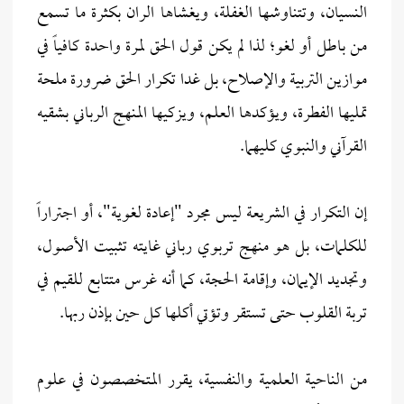
النسيان، وتتناوشها الغفلة، ويغشاها الران بكثرة ما تسمع
من باطل أو لغو؛ لذا لم يكن قول الحق لمرة واحدة كافياً في
موازين التربية والإصلاح، بل غدا تكرار الحق ضرورة ملحة
تمليها الفطرة، ويؤكدها العلم، ويزكيها المنهج الرباني بشقيه
القرآني والنبوي كليهما.
إن التكرار في الشريعة ليس مجرد "إعادة لغوية"، أو اجتراراً
للكلمات، بل هو منهج تربوي رباني غايته تثبيت الأصول،
وتجديد الإيمان، وإقامة الحجة، كما أنه غرس متتابع للقيم في
تربة القلوب حتى تستقر وتؤتي أكلها كل حين بإذن ربها.
من الناحية العلمية والنفسية، يقرر المتخصصون في علوم