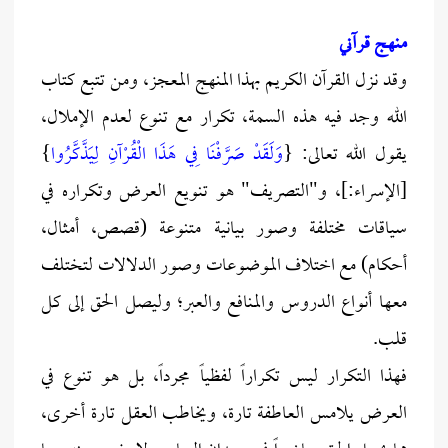
منهج قرآني
وقد نزل القرآن الكريم بهذا المنهج المعجز، ومن تتبع كتاب
الله وجد فيه هذه السمة، تكرار مع تنوع لعدم الإملال،
يقول الله تعالى: {
وَلَقَدْ صَرَّفْنَا فِي هَذَا الْقُرْآنِ لِيَذَّكَّرُوا
}
[الإسراء:]، و"التصريف" هو تنويع العرض وتكراره في
سياقات مختلفة وصور بيانية متنوعة (قصص، أمثال،
أحكام) مع اختلاف الموضوعات وصور الدلالات لتختلف
معها أنواع الدروس والمنافع والعبر؛ وليصل الحق إلى كل
قلب.
فهذا التكرار ليس تكراراً لفظياً مجرداً، بل هو تنوع في
العرض يلامس العاطفة تارة، ويخاطب العقل تارة أخرى،