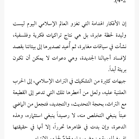
2-4).
إن الأفكار الهدامة التي تغزو العالم الإسلامي اليوم ليست
وليدة لحظة عابرة، بل هي نتاج تراكمات فكرية وفلسفية،
نشأت في سياقات مغايرة، ثم أُعيد تصديرها إلى بيئاتنا بقصد
لإفساد أجيالنا الجديدة، وهي دعوات لا يمكن أن تكون
بريئة أبداً.
جبهات كثيرة من التشكيك في التراث الإسلامي، إلى الحرب
العلنية عليه، ولعل من أخطرها تلك التي تدعو إلى القطيعة
مع التراث، بحجة التحديث، والتجديد، فتجعل من الماضي
عبئاً ينبغي التخلص منه، لا رصيداً ينبغي استثماره، وهذه
الدعوة، وإن بدت في ظاهرها تحرراً، إلا أنها في حقيقتها
تفريغ للهوية من مضمونها، وقطعٌ لجذور الانتماء.