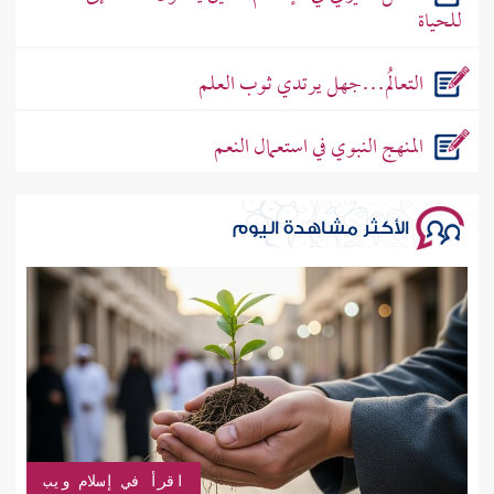
للحياة
التعالُم…جهل يرتدي ثوب العلم
المنهج النبوي في استعمال النعم
الأكثر مشاهدة اليوم
اقرأ في إسلام ويب