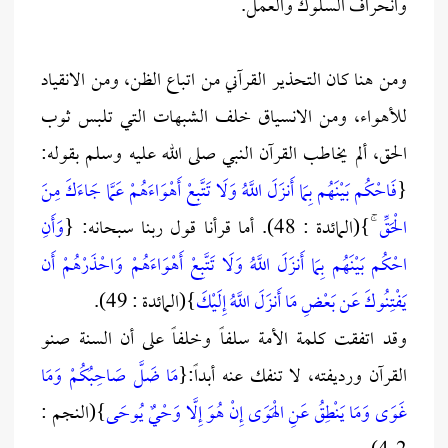
وانحراف السلوك والعمل.
ومن هنا كان التحذير القرآني من اتباع الظن، ومن الانقياد
للأهواء، ومن الانسياق خلف الشبهات التي تلبس ثوب
الحق، ألم يخاطب القرآن النبي صلى الله عليه وسلم بقوله:
{
فَاحْكُم بَيْنَهُم بِمَا أَنزَلَ اللَّهُ وَلَا تَتَّبِعْ أَهْوَاءَهُمْ عَمَّا جَاءَكَ مِنَ
الْحَقِّ
ۚ}(المائدة : 48). أما قرأنا قول ربنا سبحانه: {
وَأَنِ
احْكُم بَيْنَهُم بِمَا أَنزَلَ اللَّهُ وَلَا تَتَّبِعْ أَهْوَاءَهُمْ وَاحْذَرْهُمْ أَن
يَفْتِنُوكَ عَن بَعْضِ مَا أَنزَلَ اللَّهُ إِلَيْكَ
}(المائدة : 49).
وقد اتفقت كلمة الأمة سلفاً وخلفاً على أن السنة صنو
القرآن ورديفته، لا تنفك عنه أبداً:{
مَا ضَلَّ صَاحِبُكُمْ وَمَا
غَوَى وَمَا يَنْطِقُ عَنِ الْهَوَى إِنْ هُوَ إِلَّا وَحْيٌ يُوحَى
}(النجم :