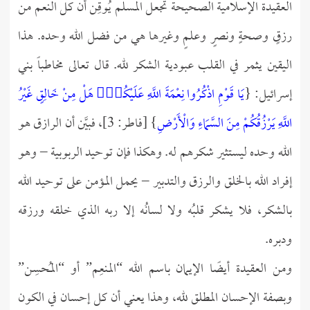
العقيدة الإسلامية الصحيحة تجعل المسلم يُوقِن أن كل النعم من
رزقٍ وصحةٍ ونصرٍ وعلمٍ وغيرها هي من فضل الله وحده. هذا
اليقين يثمر في القلب عبودية الشكر لله. قال تعالى مخاطباً بني
إسرائيل: {
يَا قَوْمِ اذْكُرُوا نِعْمَةَ اللَّهِ عَلَيْكُمْۚ هَلْ مِنْ خَالِقٍ غَيْرُ
اللَّهِ يَرْزُقُكُمْ مِنَ السَّمَاءِ وَالْأَرْضِ
} [فاطر: 3]، فبيَّن أن الرازق هو
الله وحده ليستثير شكرهم له. وهكذا فإن توحيد الربوبية – وهو
إفراد الله بالخلق والرزق والتدبير – يحمل المؤمن على توحيد الله
بالشكر، فلا يشكر قلبُه ولا لسانُه إلا ربه الذي خلقه ورزقه
ودبره.
ومن العقيدة أيضًا الإيمان باسم الله “المنعِم” أو “المُحسِن”
وبصفة الإحسان المطلق لله، وهذا يعني أن كل إحسان في الكون