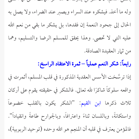
وله ما أخذ. فيشكره عند السراء ويصبر عند الضراء، ولا يصل به
الحال إلى جحود النعمة إن فقدها، بل يشكر ما بقي من نعم الله
عليه التي لا تحصى. وهذا يحقق للمسلم الرضا والتسليم، وهما
من ثمار العقيدة الصادقة.
رابعاً: شكر النعم عملياً – ثمرة الاعتقاد الراسخ:
إذا ترسَّخت الأسس العقدية المذكورة في قلب المسلم، أثمرت في
واقعه سلوكاً شاكرًا لله تعالى. فالشكر في حقيقته يقوم على أركان
ثلاث ذكرها
ابن القيم
: "الشكر يكون بالقلب خضوعاً
واستكانةً، وباللسان ثناءً واعترافاً، وبالجوارح طاعةً وانقياداً".
فالمؤمن يعترف في قلبه أن المنعِم هو الله وحده (توحيد الربوبية)،