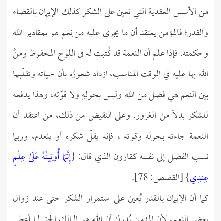
من الأسس العقدية التي تعين على الشكر كذلك الإيمان بالقضاء
والقدر؛ فالمؤمن يعتقد أن ما يجري عليه من نِعم هو بمقادير الله
وحكمته. فإذا علم أن النعمة قد كُتبت له في اللوح المحفوظ ومنَّ
الله بها عليه في الوقت المناسب، ازداد شعورُه بأن حياته وتقلّبها
بين النعم هي فضل من الله وليس بحولهِ ولا قوّته، وهذا يدفعه
للشكر بدلاً من الغرور. وعلى النقيض من ذلك، من اعتقد أن
النعمة جاءته بحوله وقوته ، فإنه يقلّ شكره أو ينعدم، وربما
نسب الفضل إلى نفسه كقارون الذي قال: {
إِنَّمَا أُوتِيتُهُ عَلَىٰ عِلْمٍ
عِندِي
} [القصص: 78].
كما أن الإيمان بالقدر يُعين على استمرار الشكر حتى عند زوال
بعض النعم، لأن المؤمن يُدرك أن الله هو المالك الحق لما أعطى