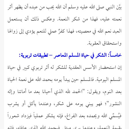
بيَّن النبي صلى الله عليه وسلم أن الله يحب من عبده أن يظهر أثر
نعمته عليه، فهذا من شكر النعمة. وعكس ذلك أن يستعمل
العبد نعم الله في معصيته، فهذا كفرٌ عملي للنعم يؤدي إلى زوالها
واستحقاق العقوبة.
خامساً: الشكر في حياة المسلم المعاصر – تطبيقات تربوية:
إن استحضار الأسس العقدية للشكر له أثر تربوي كبير في حياة
المسلم اليومية. فالمسلم حين يبدأ يومه بحمد الله على نعمة الحياة
بعد النوم، ويقول: "الحمد لله الذي أحيانا بعد ما أماتنا وإله
النشور"؛ فهو يبني يومه على شكر، وعندما يأكل أو يشرب
فيُسمِّي الله ويحمده بعد الفراغ، فإنه يشكر عملياً فيزداد شعوراً
بقيمة النعمة، وعندما يرى مبتلى فيحمد الله الذي عافاه، فإنه