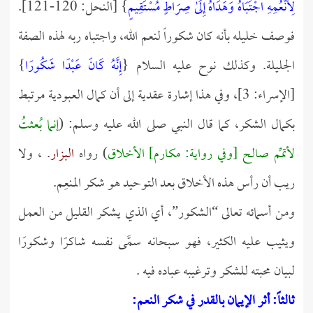
لِأَنْعُمِهِ اجْتَبَاهُ وَهَدَاهُ إِلَىٰ صِرَاطٍ مُسْتَقِيمٍ
} [النحل: 120-121].
فوصف خليله بأنه كان شكوراً لنعم الله، واجتباه ربه لهذه الصفة
الجليلة. وكذلك نوح عليه السلام {
إِنَّهُ كَانَ عَبْدًا شَكُورًا
}
[الإسراء: 3]، وفي هذا إشارة عقدية إلى أن كمال العبودية مرتبط
بكمال الشكر، كما قال النبي صلى الله عليه وسلم: (
إنما بُعثتُ
لأتمِّم صالح [وفي رواية: مكارم] الأخلاق
) رواه
البزار
. ، ولا
ريب أن رأس هذه الأخلاق بعد التوحيد هو شكر المنعِم.
ومن أسمائه تعالى “الشكور”، أي الذي يشكر القليل من العمل
ويثيب عليه الكثير، فهو سبحانه سمَّى نفسه شاكرًا وشكورًا
لبيان محبته للشكر وترغيبه عباده فيه .
ثالثاً: أثر الإيمان بالقدر في شكر النعم: