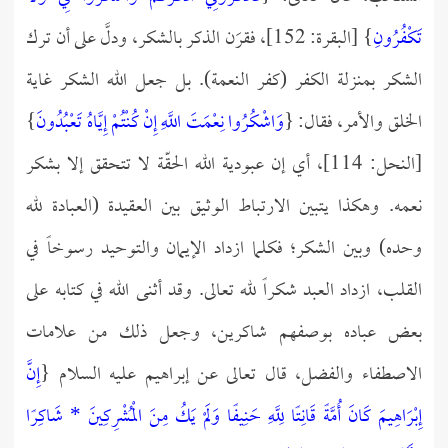
تَكْفُرُونِ
} [البقرة: 152]، فقرَن الذكر بالشكر، ودلَّ على أن ترك
الشكر بمنزلة الكفر (كفر النعمة). بل جعل الله الشكر غاية
الخلق والأمر، فقال: {
وَاشْكُرُوا نِعْمَتَ اللَّهِ إِنْ كُنْتُمْ إِيَّاهُ تَعْبُدُونَ
}
[النحل: 114]، أي إن عبودية الله الحقّة لا تتحقق إلا بشكر
نعمه. وهكذا يتبين الارتباط الوثيق بين العقيدة (العبادة لله
وحده) وبين الشكر؛ فكلما ازداد الإيمان والتوحيد رسوخاً في
القلب، ازداد العبد شكراً لله تعالى. وقد أثنى الله في كتابه على
بعض عباده بوصفهم شاكرين، وجعل ذلك من علامات
الاصطفاء والفضل، قال تعالى عن إبراهيم عليه السلام {
إِنَّ
إِبْرَاهِيمَ كَانَ أُمَّةً قَانِتًا لِلَّهِ حَنِيفًا وَلَمْ يَكُ مِنَ الْمُشْرِكِينَ * شَاكِرًا