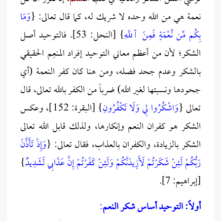
نعمة هي من الله وحده لا شريك له، كما قال تعالى: {
وَمَا
بِكُم مِّن نِّعْمَةٍ فَمِنَ ٱللَّهِ
} [النحل: 53]. فالتوحيد أصل
الشكر؛ لأن من أعظم معاني التوحيد إفراد المنعِم الحقيقي
بالشكر وعدم جحد فضله، ومن هنا كان كفر النعمة (أي
جحودها ونسبتها لغير الله) ضرباً من الكفر بالله تعالى، قال
تعالى {
وَاشْكُرُوا لِي وَلَا تَكْفُرُونِ
} [البقرة: 152]، وعكس
الشكر هو كفران النعم وإنكارها، ولذلك قابل الله تعالى
الشكر بالزيادة، والكفران بالعذاب، فقال تعالى: {
وَإِذْ تَأَذَّنَ
رَبُّكُمْ لَئِنْ شَكَرْتُمْ لَأَزِيدَنَّكُمْ وَلَئِنْ كَفَرْتُمْ إِنَّ عَذَابِي لَشَدِيدٌ
}
[إبراهيم: 7].
أولاً: التوحيد أساس شكر النعم
: