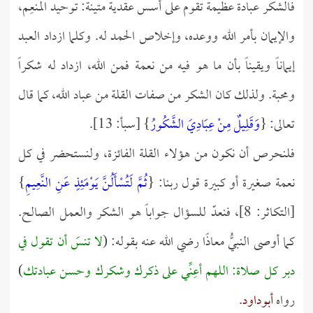
فالشكر عبادة عظيمة تقوم على أسس عقدية متينة: توحيد المنعِم،
والإيمان بأمر الله ووعده، وإخلاص الحمد له. وكلما ازداد العبد
إيماناً ويقيناً بأن ما هو فيه من نعمة فمن الله، ازداد له شكراً
ومحبة. ولذلك كان الشكر من صفات القلة من عباد الله، كما قال
تعالى: {
وَقَلِيلٌ مِنْ عِبَادِيَ الشَّكُورُ
} [سبأ: 13].
فلنحرص أن نكون من هؤلاء القلة الفائزة، ولنستحضر في كل
نعمة صغيرة أو كبيرة قول ربنا: {
ثُمَّ لَتُسْأَلُنَّ يَوْمَئِذٍ عَنِ النَّعِيمِ
}
[التكاثر: 8]، فنعدّ للسؤال جواباً هو الشكر والعمل الصالح.
كما أوصى النبيُّ معاذًا رضي الله عنه بقوله: (
لا تنسَ أن تقول في
دبر كل صلاة: اللهم أعِنِّي على ذكرك وشكرك وحسن عبادتك
)
رواه
أبوداود
.