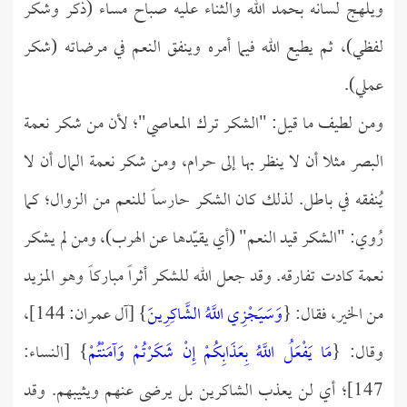
ويلهج لسانه بحمد الله والثناء عليه صباح مساء (ذكر وشكر
لفظي)، ثم يطيع الله فيما أمره وينفق النعم في مرضاته (شكر
عملي).
ومن لطيف ما قيل: "الشكر ترك المعاصي"؛ لأن من شكر نعمة
البصر مثلا أن لا ينظر بها إلى حرام، ومن شكر نعمة المال أن لا
يُنفقه في باطل. لذلك كان الشكر حارساً للنعم من الزوال؛ كما
رُوي: "الشكر قيد النعم" (أي يقيّدها عن الهرب)، ومن لم يشكر
نعمة كادت تفارقه. وقد جعل الله للشكر أثراً مباركاً وهو المزيد
من الخير، فقال: {
وَسَيَجْزِي اللَّهُ الشَّاكِرِينَ
} [آل عمران: 144]،
وقال: {
مَا يَفْعَلُ اللَّهُ بِعَذَابِكُمْ إِنْ شَكَرْتُمْ وَآمَنْتُمْ
} [النساء:
147]؛ أي لن يعذب الشاكرين بل يرضى عنهم ويثيبهم. وقد