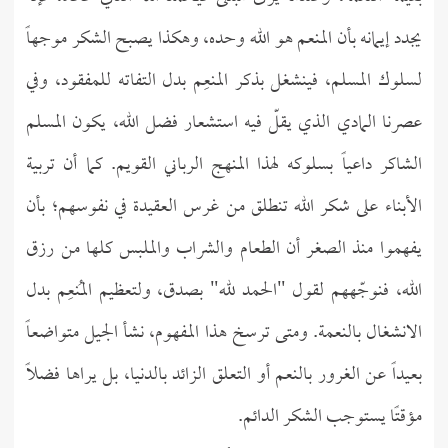
يجدد إيمانه بأن المنعم هو الله وحده، وهكذا يصبح الشكر موجهاً
لسلوك المسلم، فينشغل بذكر المنعِم بدل التفاته للمفقود، وفي
عصرنا المادي الذي يقلّ فيه استشعار فضل الله، يكون المسلم
الشاكر داعياً بسلوكه لهذا المنهج الرباني القويم. كما أن تربية
الأبناء على شكر الله تنطلق من غرس العقيدة في نفوسهم؛ بأن
يفهموا منذ الصغر أن الطعام والشراب والملبس كلها من رزق
الله، فنوجّههم لقول "الحمد لله" بصدق، ولتعظيم المُنعِم بدل
الانشغال بالنعمة. ومتى ترسخ هذا المفهوم، نشأ الجيل متواضعاً
بعيداً عن الغرور بالنعم أو التعلق الزائد بالدنيا، بل يراها فضلًا
مؤقتًا يستوجب الشكر الدائم.