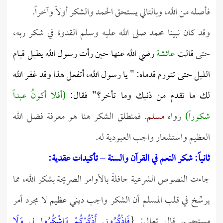
فأصله من الله، وبالتالي يستحق الحمد والشكر أولاً وآخراً.
وقد كان نبينا محمد صلى الله عليه وسلم القدوة في شكر ربه،
حتى
قالت
عائشة
رضي الله عنها حين رأت رسول الله يطيل قيام
الليل حتى تتورم قدماه: "
يا رسول الله، أتفعل هذا وقد غفر الله
لك ما تقدم من ذنبك وما تأخر؟"
فقال:
(أفلا أكونُ عبداً
شكوراً)
رواه
مسلم
. فمنطلق الشكر هنا هو معرفة فضل الله
العظيم واستشعار واجب العبودية له.
ثانياً: شكر النعم في القرآن والسنة – تأكيدات عقدية:
جاءت النصوص الشرعية حافلةً بالأوامر الصريحة بشكر الله، مما
يرسِّخ في قلب المسلم أن الشكر واجب ديني عظيم لا مجرد أمر
مستحب. قال تعالى: {
فَاذْكُرُونِي أَذْكُرْكُمْ وَاشْكُرُوا لِي وَلَا