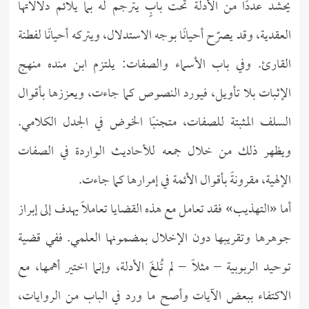
يحشد عددًا من الأدلة تحت بابٍ يترجم له بما يلائم دلالاتها
العقدية، وقد يصرّح أحيانًا بوجه الاستدلال، ويتركه أحيانًا لفطنة
القارئ. وفي باب الأسماء والصفات: يلتزم ابن منده منهج
الإثبات بلا تأويل، فيورد النصوص كما جاءت، ويعززها بأقوال
السلف المثبتة للصفات، متجنبًا الخوض في الجدل الكلامي.
ويظهر ذلك من خلال جمعه للأحاديث الواردة في الصفات
الإلهية، مقرونةً بأقوال الأئمة في إمرارها كما جاءت.
أما «التهذيب» فقد تعامل مع هذه القضايا تعاملاً يهدف إلى إبراز
جوهرها وتقريبها دون الإخلال بمضمونها العلمي. ففي قضية
توحيد الربوبية – مثلًا – لم تُلغَ الأدلة، وإنما اختير أهمها، مع
الاكتفاء ببعض الآيات وأصح ما ورد في الباب من الروايات،