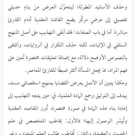
وحذف الأسانيد المطولة؛ ليتحوّل العرض من بناءٍ حديثي
تفصيلي إلى عرضٍ مركَّز يضع الفائدة العقدية أمام القارئ
مباشرة. أما في باب الصفات: فقد أبقى التهذيب على أصل المنهج
السلفي في الإثبات، لكنه حذف التكرار في الروايات، واكتفى
بالنصوص الأوضح دلالة، مع إضافة تعليقات مختصرة تُعين على
فهم المراد، مما يجعل المسألة أكثر ضبطًا للقارئ المعاصر.
وهكذا يتبين أن الأصل يعرض القضايا بمنهج استقصائي مسند،
يهدف إلى التوثيق وجمع المادة العلمية، في حين يتجه التهذيب إلى
إعادة بناء هذه المادة في صورة مختصرة، تُبرز المقاصد العقدية
وتُيسّر الوصول إليها؛ فالأول: يخاطب المتخصص في علم
الحديث والعقيدة، والثاني: يُخاطب طالب العلم المبتدي، وغير