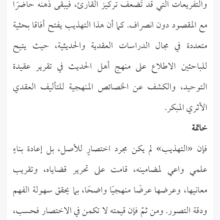
والتفريعات التي قد تُضعف تركيز القارئ، فيبقى ذهنه حاضرًا
مع المقصود دون انصراف. كما أن هذا التهذيب يفتح أفاقا بحثية
متعددة في مجال الدراسات العقدية والحديثية، حيث يتيح
للباحثين الاطلاع على منهج أهل الحديث في تقرير عقيدة
التوحيد، والكشف عن الخصائص المنهجية للتأليف العقدي
الأثري المبكر.
خاتمة
فإن «التهذيب» لم يكن مجرد اختصارٍ للأصل، بل إعادة بناءٍ
علمي واعي لمضامينه، قامت على تحرير قضاياه، وتقريب
معانيها، وعرضها عرضًا منهجيًا واضحًا، بما يحقق سهولة الفهم
ودقة التصور. ومن ثمّ فإن قيمته لا تكمن في الاختصار فحسب،