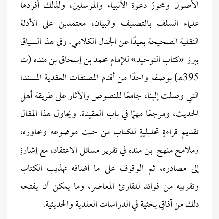
الأصول ومحورَ دعوة الأنبياء والمرسلين، ولذلك أفردها
علماء السلف بالتصنيف والبيان، معتمدين على الأدلة
النقلية الصحيحة بعيدًا عن الجدل الكلامي. وفي هذا السياق
يبرز «كتاب التوحيد» للإمام محمد بن إسحاق بن منده (ت
395هـ) بوصفه واحدًا من أقدم المصنفات العقدية المسندة
التي وصلت إلينا، جامعًا للنصوص والآثار على طريقة أهل
الحديث، ومرجعًا مهمًا في باب العقيدة. ويحاول هذا المقال
تقديم قراءةٍ تحليليةٍ للكتاب من حيث موضوعه ومحاوره،
وملامح منهج ابن منده في تقرير مسائل الاعتقاد، مع إشارةٍ
إلى مصادره، ثم الوقوف على ما أضافه تهذيب الكتاب
وتقريبه من فوائد للقارئ المعاصر، وما يمكن أن يفتحه
ذلك من آفاقٍ بحثية في الدراسات العقدية والحديثية.