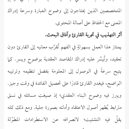
المتخصصين الذين يحتاجون إلى وضوح العبارة وسرعة إدراك
المعنى مع الحفاظ على أصالة المحتوى.
أثر التهذيب في تجربة القارئ وآفاق البحث.
يمتاز هذا العمل بسهولةٍ في الفهم تُقرِّب معانيه إلى القارئ دون
تعقيد، وتُيسِّر عليه إدراك المقاصد العقدية بوضوح ويسر. كما
يتيح سرعةً في الوصول إلى المعلومة بفضل تنظيمه وترتيبه
الواضح، فيغدو القارئ قادرًا على تحصيل الفائدة في وقت وجيز.
ويبرز فيه وضوح البناء العقدي؛ إذ صيغت مسائله في نسق
مترابط يُظهر أصول الاعتقاد وأدلته بصورة جلية. ومع ذلك كله
يقلّ فيه التشتيت؛ لانصرافه عن الاستطرادات المطوّلة