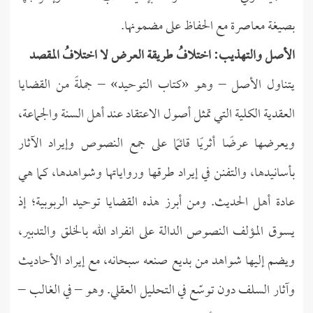
بصيغة معاصرة مع الحفاظ على مضمونها.
الأصل والتهذيب: اختلافُ طريقة العرض لا اختلافُ المقصد
يتناول الأصل – وهو «كتاب التوحيد» – جملةً من القضايا
العقدية الكلية التي تمثل أصول الاعتقاد عند أهل السنة والجماعة،
ويعرضها عرضًا أثريًا قائمًا على جمع النصوص وإيراد الآثار
بأسانيدها، والتفنن في إيراد طرقها ورواياتها وشواهدها، كما هي
عادة أهل الحديث. ومن أبرز هذه القضايا توحيد الربوبية؛ إذ
يسوق المؤلف النصوص الدالة على انفراد الله بالخلق والتدبير،
ويضم إليها شواهد من بديع صنعه سبحانه، مع إيراد الأحاديث
وآثار السلف دون توسّع في التحليل العقلي. وهو – في الغالب –