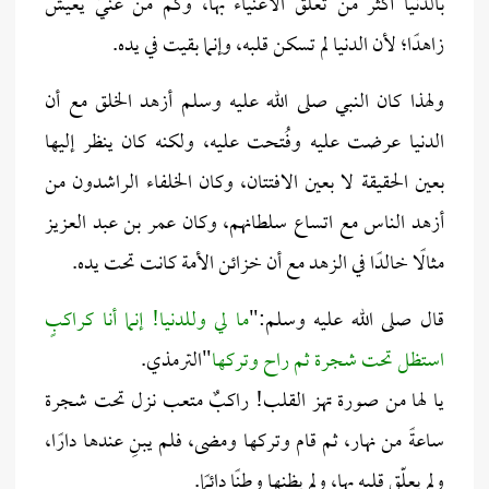
بالدنيا أكثر من تعلّق الأغنياء بها، وكم من غنيٍّ يعيش
زاهدًا؛ لأن الدنيا لم تسكن قلبه، وإنما بقيت في يده.
ولهذا كان النبي صلى الله عليه وسلم أزهد الخلق مع أن
الدنيا عرضت عليه وفُتحت عليه، ولكنه كان ينظر إليها
بعين الحقيقة لا بعين الافتتان، وكان الخلفاء الراشدون من
أزهد الناس مع اتساع سلطانهم، وكان عمر بن عبد العزيز
مثالًا خالدًا في الزهد مع أن خزائن الأمة كانت تحت يده.
قال صلى الله عليه وسلم:"
ما لي وللدنيا! إنما أنا كراكبٍ
استظل تحت شجرة ثم راح وتركها
"الترمذي.
يا لها من صورة تهز القلب! راكبٌ متعب نزل تحت شجرة
ساعةً من نهار، ثم قام وتركها ومضى، فلم يبنِ عندها دارًا،
ولم يعلّق قلبه بها، ولم يظنها وطنًا دائمًا.