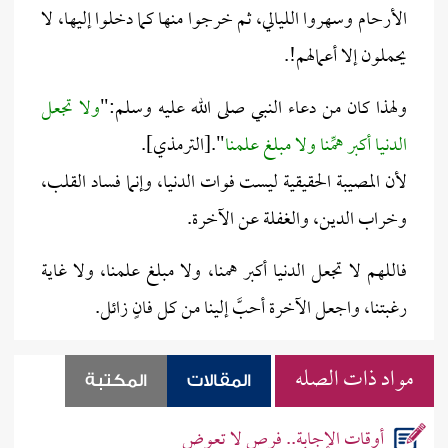
الأرحام وسهروا الليالي، ثم خرجوا منها كما دخلوا إليها، لا
يحملون إلا أعمالهم!.
ولهذا كان من دعاء النبي صلى الله عليه وسلم:"
ولا تجعل
الدنيا أكبر همِّنا ولا مبلغ علمنا
".[الترمذي].
لأن المصيبة الحقيقية ليست فوات الدنيا، وإنما فساد القلب،
وخراب الدين، والغفلة عن الآخرة.
فاللهم لا تجعل الدنيا أكبر همنا، ولا مبلغ علمنا، ولا غاية
رغبتنا، واجعل الآخرة أحبَّ إلينا من كل فانٍ زائل.
مواد ذات الصله
المقالات
المكتبة
أوقات الإجابة.. فرص لا تعوض