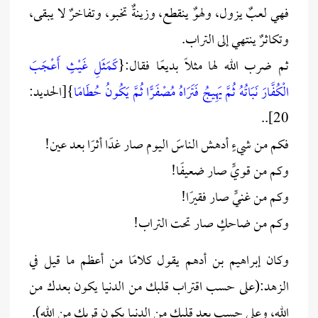
فهي لعبٌ يزول، ولهوٌ ينقطع، وزينةٌ تخبو، وتفاخرٌ لا يبقى،
وتكاثرٌ ينتهي إلى التراب.
ثم ضرب الله لها مثلًا بديعًا فقال:{
كَمَثَلِ غَيْثٍ أَعْجَبَ
الْكُفَّارَ نَبَاتُهُ ثُمَّ يَهِيجُ فَتَرَاهُ مُصْفَرًّا ثُمَّ يَكُونُ حُطَامًا
}[الحديد:
20]..
فكم من شيءٍ أدهش الناسَ اليوم صار غدًا أثرًا بعد عين!
وكم من قويٍّ صار ضعيفًا!
وكم من غنيٍّ صار فقيرًا!
وكم من ضاحكٍ صار تحت التراب!
وكان إبراهيم بن أدهم يقول كلامًا من أعظم ما قيل في
الزهد:(على حسب اقتراب قلبك من الدنيا يكون بعدك من
الله، وعلى حسب بعد قلبك من الدنيا يكون قربك من الله).