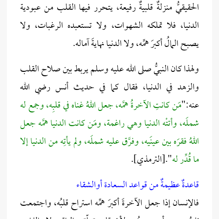
الحقيقيُّ منزلةٌ قلبيةٌ رفيعة، يتحرر فيها القلب من عبودية
الدنيا، فلا تملكه الشهوات، ولا تستعبده الرغبات، ولا
يصبح المالُ أكبرَ همِّه، ولا الدنيا نهايةَ آماله.
ولهذا كان النبيُّ صلى الله عليه وسلم يربط بين صلاح القلب
والزهد في الدنيا، فقال كما في حديث أنس رضي الله
عنه:"
مَن كانتِ الآخرةُ همَّه، جعل اللهُ غناه في قلبِه، وجمع له
شملَه، وأتتْه الدنيا وهي راغمة، ومَن كانت الدنيا همَّه جعل
اللهُ فقرَه بين عينَيه، وفرَّق عليه شملَه،
ولم يأتِه من الدنيا إلا
ما قُدِّر له
".[الترمذي].
قاعدةٌ عظيمةٌ من قواعد السعادة أوالشقاء
فالإنسان إذا جعل الآخرةَ أكبرَ همِّه استراح قلبُه، واجتمعت