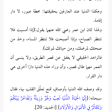
وهكذا الدنيا عند العارفين بحقيقتها: محطة عبور، لا دار
إقامة.
ولهذا كان ابن عمر رضي الله عنهما يقول:(إذا أمسيت فلا
تنتظر الصباح، وإذا أصبحت فلا تنتظر المساء، وخذ من
صحتك لمرضك، ومن حياتك لموتك).
فالزاهد الحقيقي لا يغفل عن قصر الطريق، ولا ينسى أن
العمر مهما طال قصير، وأن وراء هذه الدنيا دارًا أخرى هي
دار القرار.
وقد وصف الله الدنيا بأوصافٍ تمنع تعلّق القلب بها، فقال
سبحانه:{
إِنَّمَا الْحَيَاةُ الدُّنْيَا لَعِبٌ وَلَهْوٌ وَزِينَةٌ وَتَفَاخُرٌ بَيْنَكُمْ
وَتَكَاثُرٌ فِي الْأَمْوَالِ وَالْأَوْلَادِ
} [الحديد: 20].