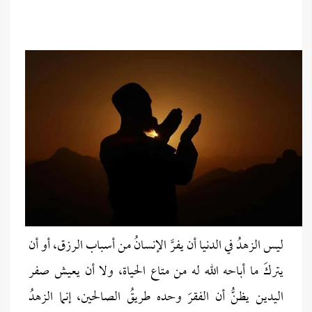
ليس الزهدُ في الدنيا أن يفرَّ الإنسانُ من أسباب الرزق، أو أن
يتركَ ما أباحه الله له من متاع الحياة، ولا أن يعيش صفر
اليدين يظنُّ أن الفقرَ وحده طريقُ الصالحين، إنما الزهدُ