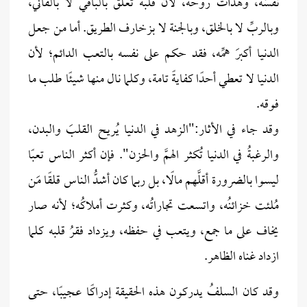
نفسُه، وهدأت روحُه، لأن قلبه تعلّق بالباقي لا بالفاني،
وبالربِّ لا بالخلق، وبالجنة لا بزخارف الطريق. أما من جعل
الدنيا أكبرَ همِّه، فقد حكم على نفسه بالتعب الدائم؛ لأن
الدنيا لا تعطي أحدًا كفايةً تامة، وكلما نال منها شيئًا طلب ما
فوقه.
وقد جاء في الأثار:"الزهد في الدنيا يُريح القلبَ والبدن،
والرغبةُ في الدنيا تُكثر الهمَّ والحزن". فإن أكثر الناس تعبًا
ليسوا بالضرورة أقلَّهم مالًا، بل ربما كان أشدُّ الناس قلقًا مَن
مُلئت خزائنُه، واتسعت تجاراتُه، وكثرت أملاكُه؛ لأنه صار
يخاف على ما جمع، ويتعب في حفظه، ويزداد فقرُ قلبه كلما
ازداد غناه الظاهر.
وقد كان السلفُ يدركون هذه الحقيقة إدراكًا عجيبًا، حتى