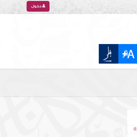
دخول
0