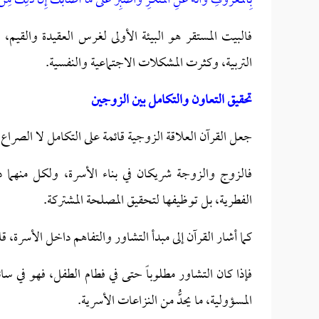
بِالْمَعْرُوفِ وَانْهَ عَنِ الْمُنْكَرِ وَاصْبِرْ عَلى مَا أَصابَكَ إِنَّ ذلِكَ مِنْ
فالبيت المستقر هو البيئة الأولى لغرس العقيدة والقي
التربية، وكثرت المشكلات الاجتماعية والنفسية.
تحقيق التعاون والتكامل بين الزوجين
جعل القرآن العلاقة الزوجية قائمة على التكامل لا الصراع،
فالزوج والزوجة شريكان في بناء الأسرة، ولكل منهما د
الفطرية، بل توظيفها لتحقيق المصلحة المشتركة.
كما أشار القرآن إلى مبدأ التشاور والتفاهم داخل الأسرة، قا
فإذا كان التشاور مطلوباً حتى في فطام الطفل، فهو في س
المسؤولية، ما يحدُّ من النزاعات الأسرية.