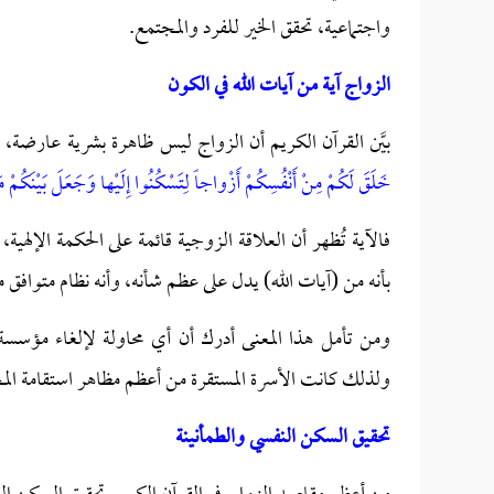
واجتماعية، تحقق الخير للفرد والمجتمع.
الزواج آية من آيات الله في الكون
بيَّن القرآن الكريم أن الزواج ليس ظاهرة بشرية عارضة، 
خَلَقَ لَكُمْ مِنْ أَنْفُسِكُمْ أَزْواجاً لِتَسْكُنُوا إِلَيْها وَجَعَلَ بَيْنَكُمْ مَو
فالآية تُظهر أن العلاقة الزوجية قائمة على الحكمة الإله
بأنه من (آيات الله) يدل على عظم شأنه، وأنه نظام متوافق مع
ومن تأمل هذا المعنى أدرك أن أي محاولة لإلغاء مؤسسة ا
ولذلك كانت الأسرة المستقرة من أعظم مظاهر استقامة الم
تحقيق السكن النفسي والطمأنينة