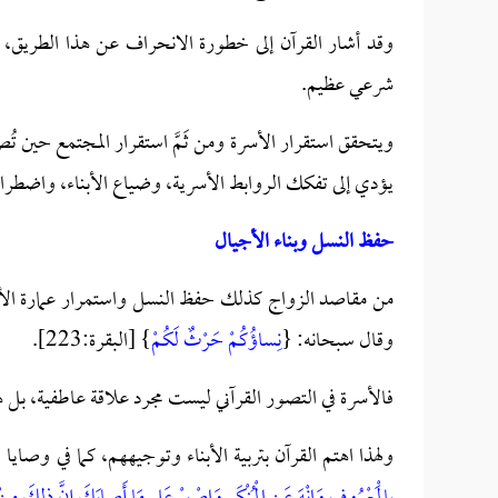
وقد أشار القرآن إلى خطورة الانحراف عن هذا الطريق، 
شرعي عظيم.
ويتحقق استقرار الأسرة ومن ثَمَّ استقرار المجتمع حين ت
يؤدي إلى تفكك الروابط الأسرية، وضياع الأبناء، واضطراب 
حفظ النسل وبناء الأجيال
من مقاصد الزواج كذلك حفظ النسل واستمرار عمارة الأ
وقال سبحانه: {
نِساؤُكُمْ حَرْثٌ لَكُمْ
} [البقرة:223].
فالأسرة في التصور القرآني ليست مجرد علاقة عاطفية، بل ه
ولهذا اهتم القرآن بتربية الأبناء وتوجيههم، كما في وصايا ل