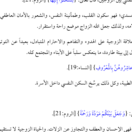
فسي بين الزوجين، قال تعالى: {
لِتَسْكُنُوا إِلَيْها
} [الروم:21].
لجسدي؛ فهو سكون القلب، وطمأنينة النفس، والشعور بالأمان العاطفي.
لامه، ولذلك جعل الله الزواج موضع راحة واستقرار.
قة الزوجية على الهدوء والتفاهم والاحترام المتبادل، بعيداً عن التوتر
لى بيئة طاردة، ما ينعكس سلباً على الأبناء والمجتمع كله.
اشِرُوهُنَّ بِالْمَعْرُوفِ
} [النساء:19].
لطيبة، وكل ذلك يرسِّخ السكن النفسي داخل الأسرة.
: {
وَجَعَلَ بَيْنَكُمْ مَوَدَّةً وَرَحْمَةً
} [الروم:21].
حمة فهي الإحسان والعطف والتجاوز عن الزلات. والحياة الزوجية لا تستقيم