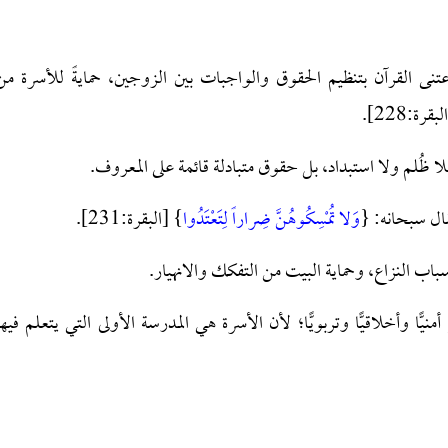
تنى القرآن بتنظيم الحقوق والواجبات بين الزوجين، حمايةً للأسرة من
قرة:228].
فلا ظُلم ولا استبداد، بل حقوق متبادلة قائمة على المعروف.
قال سبحانه: {
وَلا تُمْسِكُوهُنَّ ضِراراً لِتَعْتَدُوا
} [البقرة:231].
سباب النزاع، وحماية البيت من التفكك والانهيار.
ًّا وأخلاقيًّا وتربويًّا؛ لأن الأسرة هي المدرسة الأولى التي يتعلم فيها