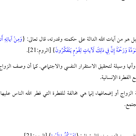
بل هو من آيات الله الدالة على حكمته وقدرته، قال تعالى: {
وَمِنْ آياتِهِ أَن
َدَّةً وَرَحْمَةً إِنَّ فِي ذلِكَ لَآياتٍ لِقَوْمٍ يَتَفَكَّرُونَ
} [الروم:21].
ية، وأنها وسيلة لتحقيق الاستقرار النفسي والاجتماعي. كما أن وصف الزواج
 الفطرة الإنسانية.
لزواج أو إضعافها، إنما هي مخالفة للفطرة التي فطر الله الناس عليها،
جتمع.