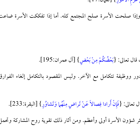
 عَزْمِ الْأُمُورِ
} [لقمان:17].
م، وإذا صلحت الأسرة صلح المجتمع كله. أما إذا تفككت الأسرة ضاعت
 قال تعالى: {
بَعْضُكُمْ مِنْ بَعْضٍ
} [آل عمران:195].
ور ووظيفة تتكامل مع الآخر. وليس المقصود بالتكامل إلغاء الفوارق
ل تعالى: {
فَإِنْ أَرادا فِصالاً عَنْ تَراضٍ مِنْهُما وَتَشاوُرٍ
} [البقرة:233].
ائر شؤون الأسرة أولى وأعظم. ومن آثار ذلك تقوية روح المشاركة وتحمل