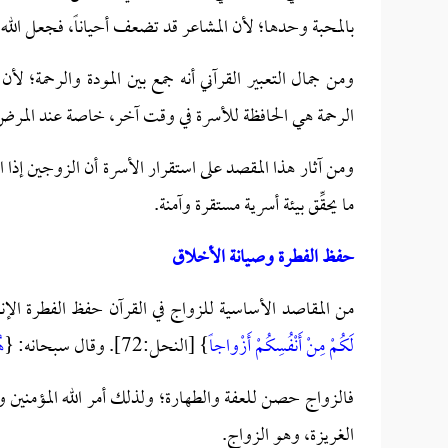
بالمحبة وحدها؛ لأن المشاعر قد تضعف أحياناً، فجعل الله ا
ومن جمال التعبير القرآني أنه جمع بين المودة والرحمة؛ ل
الرحمة هي الحافظة للأسرة في وقت آخر، خاصة عند المرض، أو 
ومن آثار هذا المقصد على استقرار الأسرة أن الزوجين إذا 
ما يحقِّق بيئة أسرية مستقرة وآمنة.
حفظ الفطرة وصيانة الأخلاق
من المقاصد الأساسية للزواج في القرآن حفظ الفطرة الإن
لَكُمْ مِنْ أَنْفُسِكُمْ أَزْواجاً
} [النحل:72]. وقال سبحانه: {
ه
فالزواج حصن للعفة والطهارة؛ ولذلك أمر الله المؤمنين 
الغريزة، وهو الزواج.