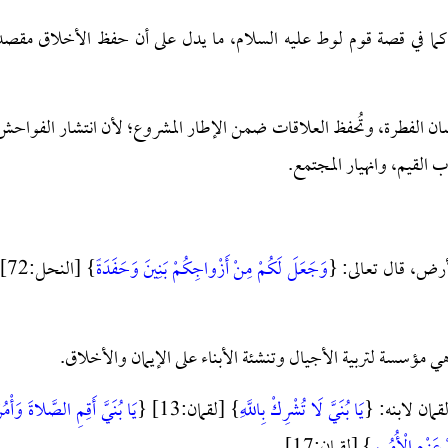
كما في قصة قوم لوط عليه السلام، ما يدل على أن حفظ الأخلاق مقصد
ُصان الفطرة، وتُحفظ العلاقات ضمن الإطار المشروع؛ لأن انتشار الفواحش
القيم، وانهيار المجتمع.
رض، قال تعالى: {
وَجَعَلَ لَكُمْ مِنْ أَزْواجِكُمْ بَنِينَ وَحَفَدَةً
} [النحل
ي مؤسسة لتربية الأجيال وتنشئة الأبناء على الإيمان والأخلاق.
قمان لابنه: {
يَا بُنَيَّ لَا تُشْرِكْ بِاللَّهِ
} [لقمان:13] {
يَا بُنَيَّ أَقِمِ الصَّلاةَ وَأْمُر