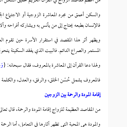
من أعظم مقاصد الزواج في القرآن الكريم تحقيق السكن الن
والسكن أعمق من مجرد المعاشرة الزوجية أو الاجتماع ا
فالإنسان بطبعه يحتاج إلى من يأنس به ويشاركه أفراحه وآ
ويظهر أثر هذا المقصد في استقرار الأسرة حين تقوم العلا
المستمر والصراع الدائم. فالبيت الذي يفقد السكينة يتحول إ
ولهذا دعا القرآن إلى المعاشرة بالمعروف، فقال سبحانه: {
وَع
فالمعروف يشمل حُسْن الخلق، والرفق، والعدل، والكلمة ا
إقامة المودة والرحمة بين الزوجين
من المقاصد العظيمة للزواج إقامة المودة والرحمة، قال تعالى
والمودة هي المحبة التي تظهر آثارها في التعامل، أما الر