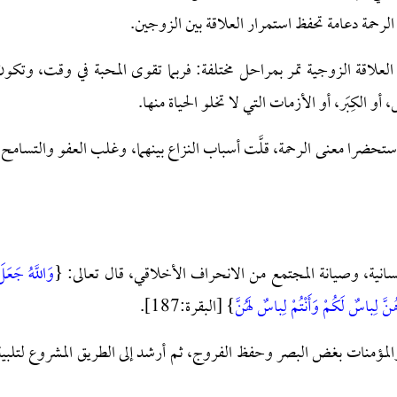
لرحمة دعامة تحفظ استمرار العلاقة بين الزوجين.
أن العلاقة الزوجية تمر بمراحل مختلفة: فربما تقوى المحبة في وقت، وتكون
الكِبَر، أو الأزمات التي لا تخلو الحياة منها.
استحضرا معنى الرحمة، قلَّت أسباب النزاع بينهما، وغلب العفو والتسامح،
سانية، وصيانة المجتمع من الانحراف الأخلاقي، قال تعالى: {
وَاللَّهُ جَعَل
ُنَّ لِباسٌ لَكُمْ وَأَنْتُمْ لِباسٌ لَهُنَّ
} [البقرة:187].
والمؤمنات بغض البصر وحفظ الفروج، ثم أرشد إلى الطريق المشروع لتلبية