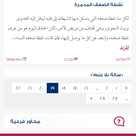
نقطة الضعف المدمـرة
لكل منا نقطة ضعفه التي يتسلل منها الشيطان إلى قلبه لينقل إليه العدوى
ويبث النجوى، وهي تختلف من مريض لآخر، لكن الحاذق اليوم هو من عرف
نقطة ضعفه، وابتعد عن كل ما يوصل إليها، فإن كانت نقطة ضعفه النساء..
المزيد
28/04/2011
21126
167283
رسالة بلا عنوان
تحدث (تركي) قائلاً: (استدنت من رجل مبلغ مائتي ألف ريال من أجل إتمام
22
21
20
19
18
17
16
...
2
1
أحد المشاريع وبعد انتهاء المدة المحددة لإعادة المبلغ حضر الرجل للمطالبة
28
27
...
بحقه ولكني قمت بطرده وأنكرت أنه أعطاني أي مبلغ خاصة انه..
المزيد
14/04/2011
10719
165609
محاور فرعية
لا تقل: إني شاب!!!