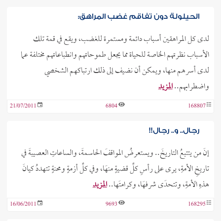
الحيلولة دون تفاقم غضب المراهق:
لدى كل المراهقين أسباب دائمة ومستمرة للغضب، ويقع في قمة تلك
الأسباب نظرتهم الخاصة للحياة مما يجعل طموحاتهم وانطباعاتهم مختلفة عما
لدى أسرهم منها، ويمكن أن نضيف إلى ذلك ارتباكهم الشخصي
واضطرابهم..
المزيد
21/07/2011
6804
168807
رجال.. و.. رجال!!
إنَ من يتتبعُ التاريخَ.. ويستعرضُ المواقفَ الحاسمةَ، والساعاتِ العصيبةَ في
تاريخِ الأمةِ، يرى على رأسِ كلِّ قضيةٍ منهَا، وفي كلِّ أزمةٍ ومحنةٍ تتهددُ كيانَ
هذهِ الأمةِ، وتتحدَى شرفهَا، وكرامتَها..
المزيد
16/06/2011
9693
168295