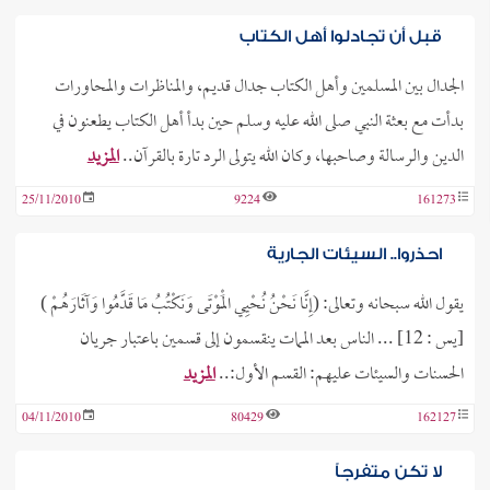
قبل أن تجادلوا أهل الكتاب
الجدال بين المسلمين وأهل الكتاب جدال قديم، والمناظرات والمحاورات
بدأت مع بعثة النبي صلى الله عليه وسلم حين بدأ أهل الكتاب يطعنون في
الدين والرسالة وصاحبها، وكان الله يتولى الرد تارة بالقرآن..
المزيد
25/11/2010
9224
161273
احذروا.. السيئات الجارية
يقول الله سبحانه وتعالى: (إِنَّا نَحْنُ نُحْيِي الْمَوْتَى وَنَكْتُبُ مَا قَدَّمُوا وَآثَارَهُمْ )
[يس : 12] ... الناس بعد الممات ينقسمون إلى قسمين باعتبار جريان
الحسنات والسيئات عليهم: القسم الأول:..
المزيد
04/11/2010
80429
162127
لا تكن متفرجاً