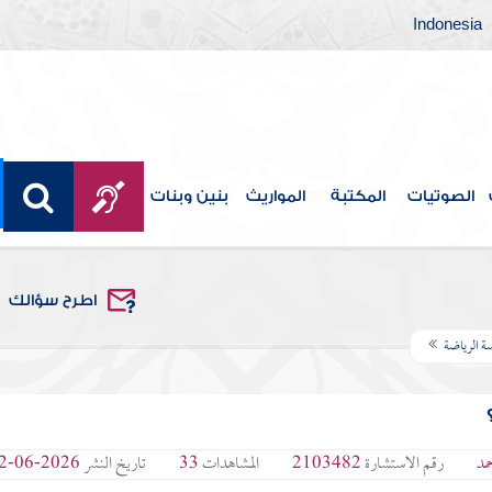
Indonesia
الصوتيات
المكتبة
المواريث
بنين وبنات
اطرح سؤالك
سة الرياضة
مد
رقم الاستشارة
2103482
المشاهدات
33
تاريخ النشر
2026-06-02