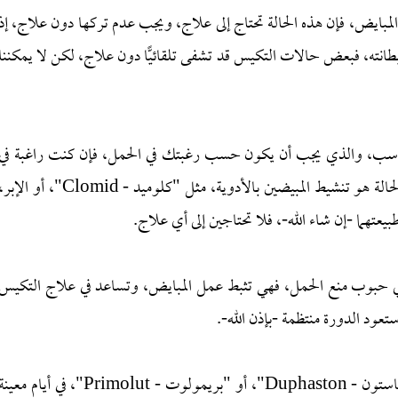
بايض، فإن هذه الحالة تحتاج إلى علاج، ويجب عدم تركها دون علاج، إذ
بطانته، فبعض حالات التكيس قد تشفى تلقائيًّا دون علاج، لكن لا يمكننا
اسب، والذي يجب أن يكون حسب رغبتك في الحمل، فإن كنت راغبة في
حمل جديد الآن، فأفضل علاج لتكيس المبايض في هذه الحالة هو تنشيط المبيضين بالأدوية، مثل "كلوميد - Clomid"، أو الإ
طبيعتهما -إن شاء الله-، فلا تحتاجين إلى أي علاج.
ناولي حبوب منع الحمل، فهي تثبط عمل المبايض، وتساعد في علاج التكيس
 ستعود الدورة منتظمة -بإذن الله-.
والخيار الآخر هو تناول حبوب تنظيم الدورة، مثل "دوفاستون - Duphaston"، أو "بريمولوت - Primolut"، في أيام معي