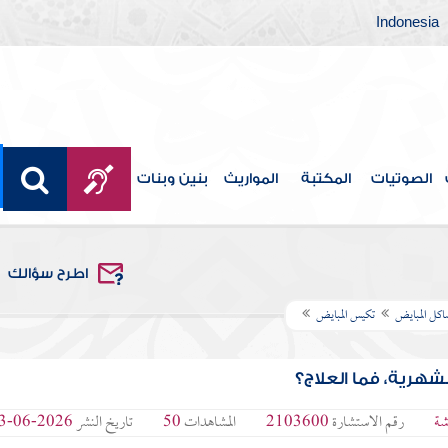
Indonesia
الصوتيات
المكتبة
المواريث
بنين وبنات
اطرح سؤالك
كل المبايض
تكيس المبايض
هرية، فما العلاج؟
شة
رقم الاستشارة
2103600
المشاهدات
50
تاريخ النشر
2026-06-03