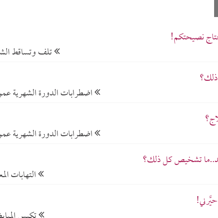
حتاج نصيحتكم!
تلف وتساقط الش
 ذلك؟
اضطرابات الدورة الشهرية عموم
اج؟
اضطرابات الدورة الشهرية عموم
ائد..ما تشخيص كل ذلك؟
التهابات المع
َّرني!
تكيس المبا