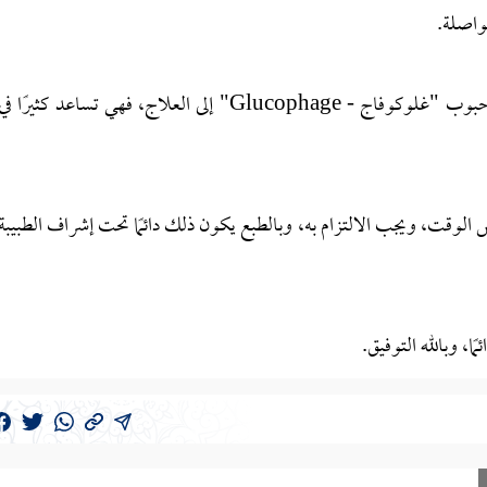
واصلة.
وفي حال كنت غير راغبة في الحمل، فيفضل أن تضيفي حبوب "غلوكوفاج - Glucophage" إلى العلاج، فهي تساعد كثيرًا ف
الوقت، ويجب الالتزام به، وبالطبع يكون ذلك دائمًا تحت إشراف الطبيبة
، وبالله التوفيق.