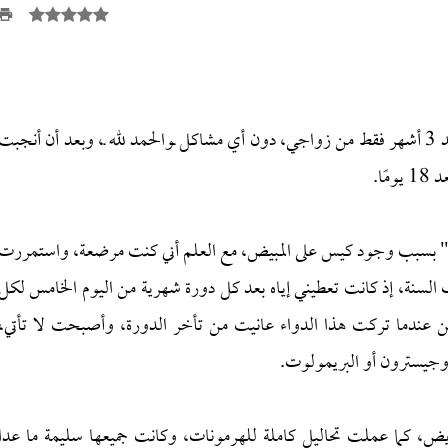
أنا سيدة متزوجة منذ أربع سنوات، حملت بطفلي الأول بعد 3 أشهر فقط من زواجي، دون أي مشاكل ـوالحمد لله ـ، وبعد أن أنجبت
عد مراجعتي للطبيبة وصفت لي حبوب "Primolut N" بسبب وجود كيس على المبيض، مع العلم أني كنت مرضعة، واستمررت
رب السنة، إذ كانت تعطيني إياه بعد كل دورة شهرية من اليوم الخامس لكل
ن عندما تركت هذا الدواء عانيت من تأخر الدورة، وأصبحت لا تأتي،
يض، كما عملت تحاليل كاملة للهرمونات، وكانت جميعها سليمة ما عدا