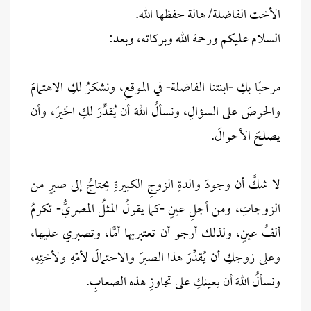
الأخت الفاضلة/ هالة حفظها الله.
السلام عليكم ورحمة الله وبركاته، وبعد:
مرحبًا بكِ -ابنتنا الفاضلة- في الموقعِ، ونشكرُ لكِ الاهتمامَ
والحرصَ على السؤالِ، ونسألُ اللهَ أن يُقدِّرَ لكِ الخيرَ، وأن
يصلحَ الأحوالَ.
لا شكَّ أن وجودَ والدةِ الزوجِ الكبيرةِ يحتاجُ إلى صبرٍ من
الزوجاتِ، ومن أجلِ عينٍ -كما يقولُ المثلُ المصريُّ- تكرمُ
ألفُ عينٍ، ولذلك أرجو أن تعتبريها أمًّا، وتصبري عليها،
وعلى زوجكِ أن يُقدِّرَ هذا الصبرَ والاحتمالَ لأمّهِ ولأختِهِ،
ونسألُ اللهَ أن يعينكِ على تجاوزِ هذه الصعابِ.