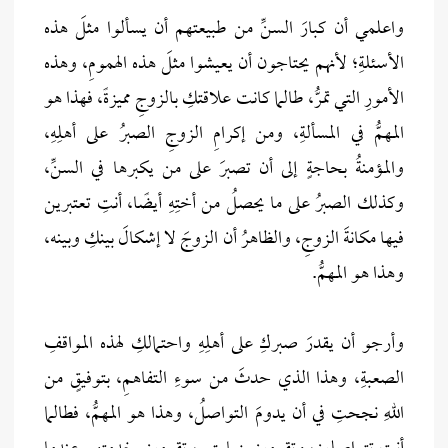
واعلمي أن كبارَ السنِّ من طبيعتهم أن يسألوا مثلَ هذه
الأسئلةِ؛ لأنهم يحتاجون أن يعيشوا مثلَ هذه الهمومِ، وهذه
الأمورِ التي تمرُّ، طالما كانت علاقتكِ بالزوجِ مميزةً، فهذا هو
المهمُّ في المسألةِ، ومن إكرامِ الزوجِ الصبرُ على أهلِهِ،
والمؤمنةُ بحاجةٍ إلى أن تصبرَ على من يكبرها في السنِّ،
وكذلك الصبرُ على ما يحصلُ من أختِهِ أيضًا، أنتِ تعتبرين
فيها مكانةَ الزوجِ، والظاهرُ أن الزوجَ لا إشكالَ بينكِ وبينه،
وهذا هو المهمُّ.
وأرجو أن يقدرَ صبركِ على أهلِهِ واحتمالكِ لهذه المواقفِ
الصعبةِ، وهذا الذي حدثَ من سوءِ التفاهمِ، بتوفيقٍ من
اللهِ نجحتِ في أن يدومَ التواصلُ، وهذا هو المهمُّ، فطالما