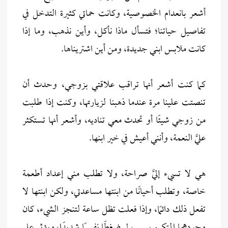
أشعر بانعدام الخصوصية، وكانت حماتي كثيرة التدخل في
تفاصيل حياتنا؛ فتسأل ماذا نأكل، وأين نذهب، وما إذا
كانت ملابس ابني جديدة، ومن أين اشتريناها.
كما كنت أشعر أنها تراقب علاقتي بزوجي، وحدث أن
تنصتت علينا مرة عندما ذهبنا لزيارتها، وكنت إذا طلبت
من زوجي شيئًا أو تحدث معي تناديه، وأشعر أنها تستكثر
عليَّ النعمة، وأنني أعيش في خير ابنها.
هي لا تسيء إليَّ صراحة، ولا تطلب مني إعداد أطعمة
خاصة، وتطلب أحيانًا من ابنتها مساعدتي، ولكن ابنتها لا
تفعل ذلك دائمًا، وإذا فعلت تظل ساعة لتنجز الشيء، كان
وجودهما المتكرر يسبب لي ضغطًا نفسيًا شديدًا، ويؤثر على