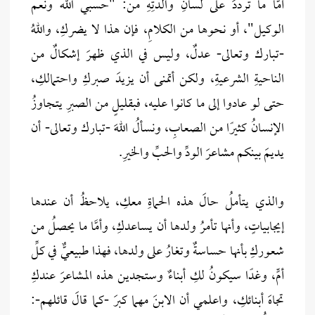
أمَّا ما ترددَ على لسانِ والدتِهِ من: "حسبي الله ونعم
الوكيل"، أو نحوها من الكلامِ، فإن هذا لا يضركِ، واللهُ
-تبارك وتعالى- عدلٌ، وليس في الذي ظهرَ إشكالٌ من
الناحيةِ الشرعيةِ، ولكن أتمنى أن يزيدَ صبركِ واحتمالكِ،
حتى لو عادوا إلى ما كانوا عليه، فبقليلٍ من الصبرِ يتجاوزُ
الإنسانُ كثيرًا من الصعابِ، ونسألُ اللهَ -تبارك وتعالى- أن
يديمَ بينكم مشاعرَ الودِّ والحبِّ والخيرِ.
والذي يتأملُ حالَ هذه الحماةِ معكِ، يلاحظُ أن عندها
إيجابياتٍ، وأنها تأمرُ ولدها أن يساعدكِ، وأمَّا ما يحصلُ من
شعوركِ بأنها حساسةٌ وتغارُ على ولدها، فهذا طبيعيٌّ في كلِّ
أمٍّ، وغدًا سيكونُ لكِ أبناءٌ وستجدين هذه المشاعرَ عندكِ
تجاهَ أبنائكِ، واعلمي أن الابنَ مهما كبرَ -كما قالَ قائلهم-: