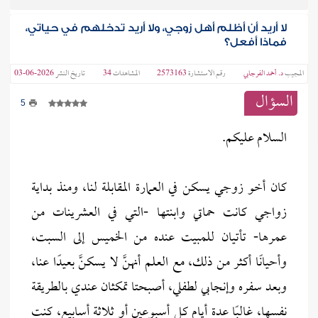
لا أريد أن أظلم أهل زوجي، ولا أريد تدخلهم في حياتي،
فماذا أفعل؟
المجيب
د. أحمد الفرجابي
رقم الاستشارة
2573163
المشاهدات
34
تاريخ النشر
2026-06-03
السؤال
5
السلام عليكم.
كان أخو زوجي يسكن في العمارة المقابلة لنا، ومنذ بداية
زواجي كانت حماتي وابنتها -التي في العشرينات من
عمرها- تأتيان للمبيت عنده من الخميس إلى السبت،
وأحيانًا أكثر من ذلك، مع العلم أنهنَّ لا يسكنَّ بعيدًا عنا،
وبعد سفره وإنجابي لطفلي، أصبحتا تمكثان عندي بالطريقة
نفسها، غالبًا عدة أيام كل أسبوعين أو ثلاثة أسابيع، كنت