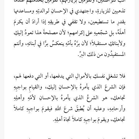
أنتِ تتواصلين، وتقومين بزيارتهم، تقومين بخدمتهم عندما
تذهبين للزيارةِ، واجتهدي في الإحسانِ لوالدتِهِ ومساعدتها
بقدرِ ما تستطيعين، ولا تقفي في طريقِهِ إذا أرادَ أن يكرمَ
أهلَهُ، بل شجّعيهِ على إكرامهم؛ لأن مصلحةَ هذا تعودُ إليكِ
ولأبنائكِ مستقبلًا؛ لأن برَّهُ بأمّهِ ينعكسُ برًّا في أبنائهِ، وأنتم
المستفيدُون من ذلك البرِّ.
فلا تشغلي نفسكِ بالأموالِ التي يدفعها، أو التي دفعها لهم،
فإن الشرعَ الذي يأمرهُ بالإحسانِ إليكِ، والقيامِ بواجبِهِ
تجاهكِ، هو الشرعُ الذي يأمرهُ بالإحسانِ لأمّهِ وأهلِهِ
وأرحامِهِ، وعليه أن يُطبقَ شرعَ اللهِ فيقومَ بواجبِهِ كاملاً
تجاهكِ، ويقومَ بواجبِهِ كاملاً تجاهَ أهلِهِ.