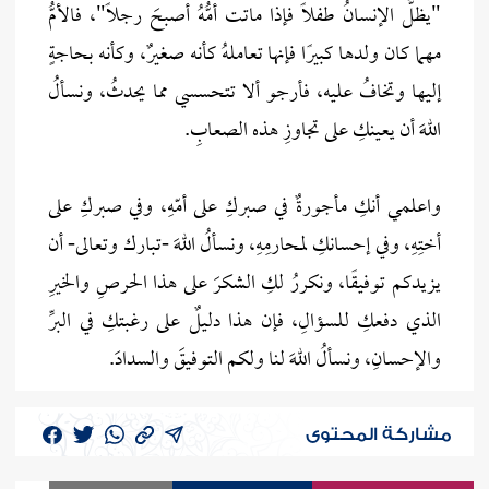
"يظلُّ الإنسانُ طفلاً فإذا ماتت أمُّهُ أصبحَ رجلاً"، فالأمُّ
مهما كان ولدها كبيرًا فإنها تعاملهُ كأنه صغيرٌ، وكأنه بحاجةٍ
إليها وتخافُ عليه، فأرجو ألا تتحسسي مما يحدثُ، ونسألُ
اللهَ أن يعينكِ على تجاوزِ هذه الصعابِ.
واعلمي أنكِ مأجورةٌ في صبركِ على أمّهِ، وفي صبركِ على
أختِهِ، وفي إحسانكِ لمحارمِهِ، ونسألُ اللهَ -تبارك وتعالى- أن
يزيدكم توفيقًا، ونكررُ لكِ الشكرَ على هذا الحرصِ والخيرِ
الذي دفعكِ للسؤالِ، فإن هذا دليلٌ على رغبتكِ في البرِّ
والإحسانِ، ونسألُ اللهَ لنا ولكم التوفيقَ والسدادَ.
مشاركة المحتوى