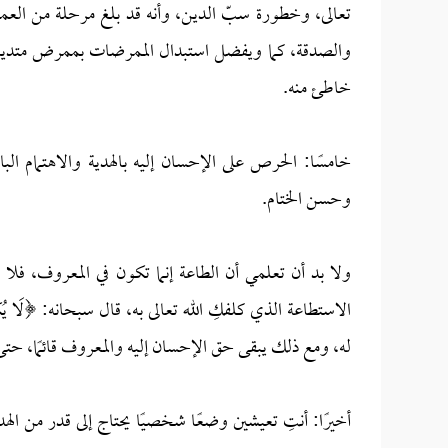
تعالى، وخطورة سبّ الدين، وأنه قد بلغ مرحلة من العمر
والصدقة، كما ويفضل استبدال الممرضات بممرض متدين ل
خاطئ منه.
خامسًا: الحرص على الإحسان إليه بالهدية والاهتمام الب
وحسن الختام.
ولا بد أن تعلمي أن الطاعة إنما تكون في المعروف، فلا
الاستطاعة الذي كلفكِ الله تعالى به، قال سبحانه: ﴿لَا يُكَلِّف
له، ومع ذلك يبقى حق الإحسان إليه والمعروف قائمًا، حتى
أخيرًا: أنتِ تعيشين وضعًا شخصيًا يحتاج إلى قدر من ال