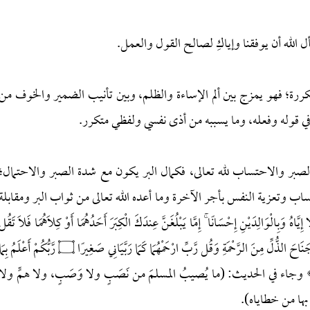
الله أن يوفقنا وإياكِ لصالح القول والعمل.
كررة؛ فهو يمزج بين ألم الإساءة والظلم، وبين تأنيب الضمير والخوف من
 في قوله وفعله، وما يسببه من أذى نفسي ولفظي متكرر.
لصبر والاحتساب لله تعالى، فكمال البر يكون مع شدة الصبر والاحتمال؛
ساب وتعزية النفس بأجر الآخرة وما أعده الله تعالى من ثواب البر ومقابلة
بِالْوَالِدَيْنِ إِحْسَانًا ۚ إِمَّا يَبْلُغَنَّ عِندَكَ الْكِبَرَ أَحَدُهُمَا أَوْ كِلَاهُمَا فَلَا تَقُل
لَّهُمَا أُفٍّ وَلَا تَنْهَرْهُمَا وَقُل لَّهُمَا قَوْلًا كَرِيمًا ۝ وَاخْفِضْ لَهُمَا جَنَاحَ الذُّلِّ مِنَ الرَّحْمَةِ وَقُل رَّبِّ ارْحَمْهُمَا كَمَا رَبَّيَانِي صَغِيرًا ۝ رَّبُّكُمْ أَعْلَمُ ب
ابِينَ غَفُورًا﴾ وجاء في الحديث: (ما يُصيبُ المسلمَ من نَصَبٍ ولا وَصَبٍ، ولا همٍّ ولا
 بها من خطاياه).