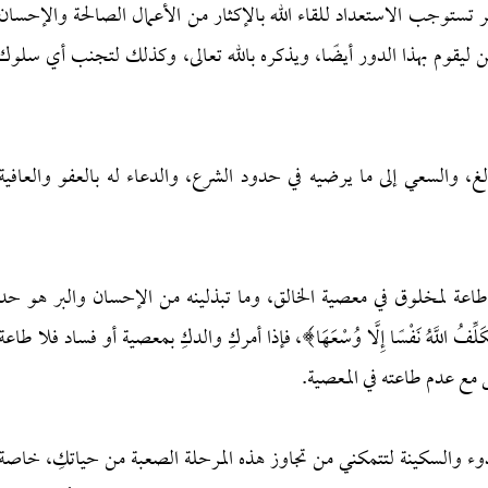
 تستوجب الاستعداد للقاء الله بالإكثار من الأعمال الصالحة والإحسان
يقوم بهذا الدور أيضًا، ويذكره بالله تعالى، وكذلك لتجنب أي سلوك
الغ، والسعي إلى ما يرضيه في حدود الشرع، والدعاء له بالعفو والعافية
 طاعة لمخلوق في معصية الخالق، وما تبذلينه من الإحسان والبر هو حد
ُ اللَّهُ نَفْسًا إِلَّا وُسْعَهَا﴾، فإذا أمركِ والدكِ بمعصية أو فساد فلا طاعة
 مع عدم طاعته في المعصية.
هدوء والسكينة لتتمكني من تجاوز هذه المرحلة الصعبة من حياتكِ، خاصة