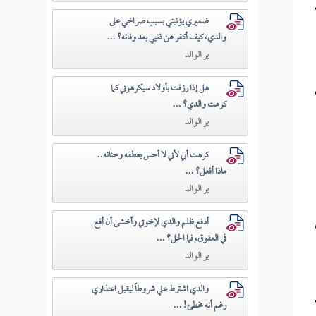
ضميري يؤنبني بسبب صراخي على
والدي، كيف أكفر عن ذنبي بعد وفاته؟ ...
بر الوالد
هل إذا رزقت بأولاد سيكرهوني كما
كرهت والدي؟ ...
بر الوالد
كرهت أبي لأني لا أحس بعطفه وحنانه..
ماذا أفعل؟ ...
بر الوالد
أدفع ظلم والدي لإخوتي وأخشى أن أقع
في العقوق، فما الحل؟ ...
بر الوالد
والدي اشترط علي شروطاً ليقبل اعتذاري
رغم أنه مخطئ! ...