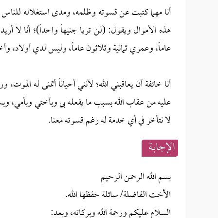
أنا مهما كتبت عن قسوته وظلمه، ومدى استغلاله للناس من
هذه الأموال ويقول: (لن تريا جنيهاً واحداً)؛ أنا لا أريد
عاماً، وعمري ثمانية وثلاثون عاماً، وليس لدي أولاد، وأ
أنا خائفة أن يعاقبني الله؛ لأنني أحياناً أتمنى له الموت
عليه من عقاب الله بسبب ما يفعله بي وبأختي وبأمي، وبسبب
لا نتأخر في أي خدمة له رغم قسوته معنا.
الإجابــة
بسم الله الرحمن الرحيم
الأخت الفاضلة/ سائلة حفظها الله.
السلام عليكم ورحمة الله وبركاته، وبعد: