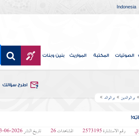
Indonesia
الصوتيات
المكتبة
المواريث
بنين وبنات
اطرح سؤالك
بر الوالدين
بر الوالد
ه!
لي
رقم الاستشارة
2573195
المشاهدات
26
تاريخ النشر
2026-06-03