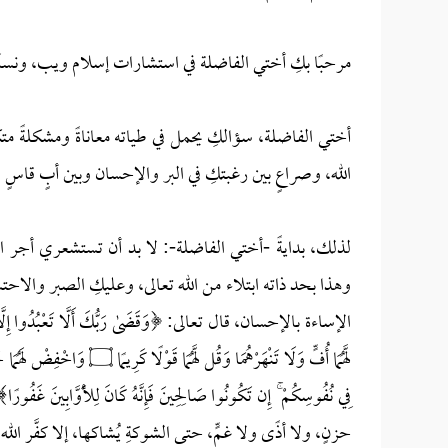
مرحبًا بكِ أختي الفاضلة في استشارات إسلام ويب، ونسأل 
أختي الفاضلة، سؤالكِ يحمل في طياته معاناةً ومشكلةً مت
الله، وصراعٍ بين رغبتكِ في البر والإحسان وبين أبٍ قاسٍ
لذلك، بدايةً -أختي الفاضلة-: لا بد أن تستشعري أجر ا
وهذا بحد ذاته ابتلاء من الله تعالى، وعليكِ الصبر والاحت
الإساءة بالإحسان، قال تعالى: ﴿وَقَضَىٰ رَبُّكَ أَلَّا تَعْبُدُوا إِلَّا إِيَّاهُ وَ
فِي نُفُوسِكُمْ ۚ إِن تَكُونُوا صَالِحِينَ فَإِنَّهُ كَانَ لِلْأَوَّ
حزنٍ، ولا أذًى ولا غمٍّ، حتى الشوكةِ يُشاكها، إلا كفَّر الله