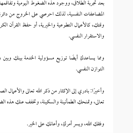
بعد تجربة الطلاق، ووجود هذه الضغوط اليومية وتفاقمها ا
المضاعفات النفسية، لذلك احرصي على الخروج من دائرة 
وقتكِ، كالأعمال التطوعية والخيرية، أو حفظ القرآن ال
والاستقرار النفسي.
ومما يساعدكِ أيضًا توزيع مسؤولية الخدمة بينكِ وبي
التوازن النفسي.
وأخيرًا: بادري إلى الإكثار من ذكر الله تعالى والأعمال ا
تعالى، وتمنحكِ الطمأنينة والسكينة، وتخفف عنكِ هذه الض
وفقكِ الله، ويسر أمركِ، وأعانكِ على الخير.