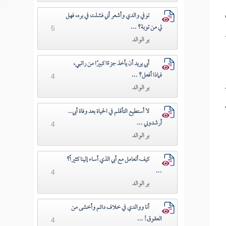
توفي والدي وأشعر أني فشلت في بره، فهل
لي من توبة؟ ...
5
بر الوالد
أبي يريد أن يأخذ جزءًا كبيرًا من راتبي،
فماذا أفعل؟ ...
4
بر الوالد
لا أستطيع التأقلم في الحياة بعد وفاة أبي..
أرشدوني ...
4
بر الوالد
كيف أتعامل مع أبي الذي أساء إلينا كثيراً؟
...
4
بر الوالد
أنا ووالدي في خلاف دائم وأخشى من
العقوق! ...
4