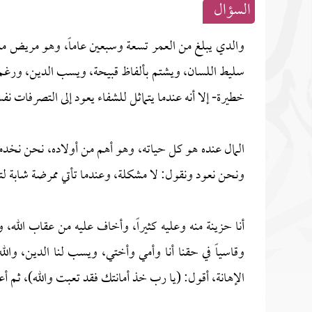
السؤال
والدي يبلغ من العمر تسعة وسبعين عاماً، وهو مريض م
سليط اللسان، ويشتم بألفاظ قبيحة، ويسب الدين، ورغم
خطيرة- إلا أنه عندما يتماثل للشفاء يعود إلى التصرفات نفسه
المال عنده هو كل حياته، وهو أهم من أولاده، نحن نخدمه
ونحن نعود ونقول: لا مشكلة، وعندما تأتي ممرضة شابة لت
أنا حزينة منه وعليه كثيراً، وأخاف عليه من عقاب الله، 
وقاسياً في حقنا أنا وأمي وأختي، ويسب لنا الدين، والل
الإهانة، أقول: (يا رب خذ أمانتك فقد تعبت والله)، ثم 