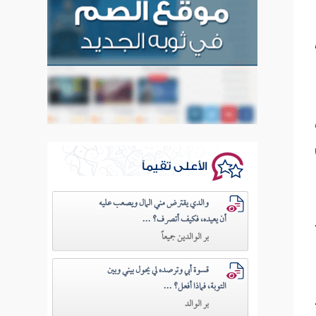
الأعلى تقيماً
والدي يقترض مني المال ويصعب عليه
أن يعيده، فكيف أتصرف؟ ...
بر الوالدين جميعاً
قسوة أبي وترصده لي يحول بيني وبين
التوبة، فماذا أفعل؟ ...
بر الوالد