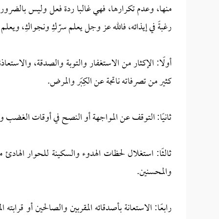
منها، وعدم تكرارها، فهي غالبا ردة فعل وليس بالضرورة كراه
رغبةً في إيذائه، فالله عز وجل يعلم سرّكِ ونجواكِ، ويع
أولًا: الإكثار من الاستغفار والتوبة والصدقة، والاستعا
كثير من تصرفاته ناتجة عن الكِبَر والمرض.
ثانيًا: التوقف عن المواجهة أو النصح في أوقات الغضب وال
ثالثًا: استغلال لحظات الهدوء والسكينة للحوار الهادئ مع
والمحسنين.
رابعًا: الاستعانة بأصدقائه المقربين والصالحين أو قرابته 