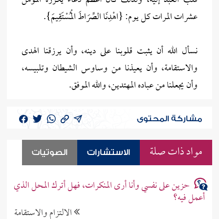
قلب العبد إليه، ولذلك كان أعظم دعاء يكرره المؤمن
عشرات المرات كل يوم: {اهْدِنَا الصِّرَاطَ الْمُسْتَقِيمَ}.
نسأل الله أن يثبت قلوبنا على دينه، وأن يرزقنا الهدى
والاستقامة، وأن يعيذنا من وساوس الشيطان وتلبيسه،
وأن يجعلنا من عباده المهتدين، والله الموفق.
مشاركة المحتوى
مواد ذات صلة
الاستشارات
الصوتيات
حزين على نفسي وأنا أرى المنكرات، فهل أترك المحل الذي
أعمل فيه؟
الالتزام والاستقامة