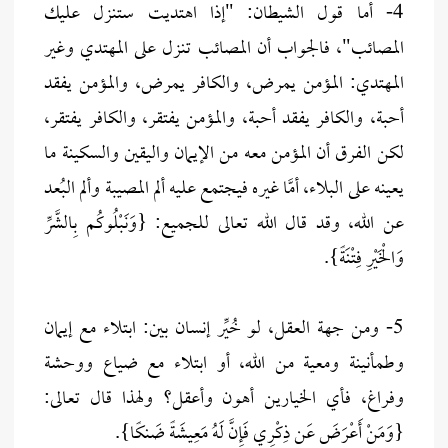
4- أما قول الشيطان: "إذا اهتديت ستنزل عليك
المصائب"، فالجواب أن المصائب تنزل على المهتدي وغير
المهتدي: المؤمن يمرض، والكافر يمرض، والمؤمن يفقد
أحبة، والكافر يفقد أحبة، والمؤمن يفتقر، والكافر يفتقر،
لكن الفرق أن المؤمن معه من الإيمان واليقين والسكينة ما
يعينه على البلاء، أمَّا غيره فيجتمع عليه ألم المصيبة وألم البُعد
عن الله، وقد قال الله تعالى للجميع: {وَنَبْلُوكُم بِالشَّرِّ
وَالْخَيْرِ فِتْنَةً}.
5- ومن جهة العقل، لو خُيِّر إنسان بين: ابتلاء مع إيمان
وطمأنينة ومعية من الله، أو ابتلاء مع ضياع ووحشة
وفراغ، فأي الخيارين أهون وأعقل؟ ولهذا قال تعالى:
{وَمَنْ أَعْرَضَ عَن ذِكْرِي فَإِنَّ لَهُ مَعِيشَةً ضَنكًا}.