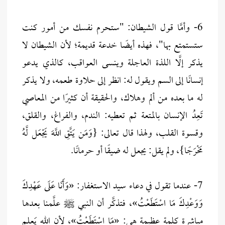
6- وأمَّا قول الشيطان: "ستحرم نفسك من أمور كنت
ستستمتع بها"، فهذه أيضًا خدعة قديمة؛ لأن الشيطان لا
يذكر إلَّا اللذة العاجلة وينسى العواقب، كالذي يدعو
إنسانًا إلى السم ويقول له: انظر إلى حلاوة طعمه، ولا يذكر
له ما بعده من ألم وهلاك، والحقيقة أن كثيرًا من المعاصي
تَعِدُ الإنسان بالمتعة ثم تعطيه: الندم، والفراغ، والقلق،
وقسوة القلب، ولهذا قال تعالى: {وَمَن يَتَّقِ اللَّهَ يَجْعَل لَّهُ
مَخْرَجًا}، ولم يقل: يجعل له ضيقًا أو حرمانًا.
7- عندما تقول في دعاء سيد الاستغفار: «وَأَنَا عَلَى عَهْدِكَ
وَوَعْدِكَ مَا اسْتَطَعْتُ»، فتذكَّر أن النبي ﷺ علَّمنا بعدها
مباشرة كلمة عظيمة هي: «مَا اسْتَطَعْتُ»، لأن الله يَعلم