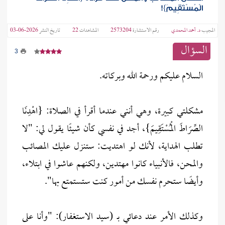
الْمُسْتَقِيمَ}!
المجيب
د. أحمد المحمدي
رقم الاستشارة
2573204
المشاهدات
22
تاريخ النشر
2026-06-03
السؤال
3
السلام عليكم ورحمة الله وبركاته.
مشكلتي كبيرة، وهي أنني عندما أقرأ في الصلاة: {اهْدِنَا
الصِّرَاطَ الْمُسْتَقِيمَ}، أجد في نفسي كأن شيئًا يقول لي: "لا
تطلب الهداية، لأنك لو اهتديت: ستنزل عليك المصائب
والمحن، فالأنبياء كانوا مهتدين، ولكنهم عاشوا في ابتلاء،
وأيضًا ستحرم نفسك من أمور كنت ستستمتع بها".
وكذلك الأمر عند دعائي بـ (سيد الاستغفار): "وأنا على