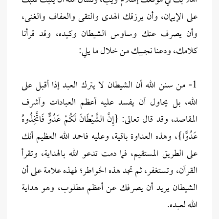
أهلًا بك في موقعك إسلام ويب، ونسأل الله أن يثبت قلبك
على الإيمان، وأن يرزقك الهدى والتقى والعفاف والغنى،
وأن يصرف عنك وساوس الشيطان وكيده، وقد قرأنا
كلامك، ودعنا نجيبك من خلال ما يلي:
1- من سنن الله أن الشيطان لا يترك العبد إذا أقبل على
الله، بل يحاول أن يفسد عليه أعظم العبادات وأشرف
المقاصد، وقد قال تعالى: {إِنَّ الشَّيْطَانَ لَكُمْ عَدُوٌّ فَاتَّخِذُوهُ
عَدُوًّا}، وهذه العداوة باقية، وعليه فاحمد الله العظيم أنك
على الطريق المستقيم، فما دمت تدعو الله بالهداية، وتقرأ
القرآن، وتستغفر، ثم تجد هذه الخواطر؛ فهذه علامة على أن
الشيطان يريد أن يصرفك عن أعظم مطلوب، وهو هداية
الله لعبده.