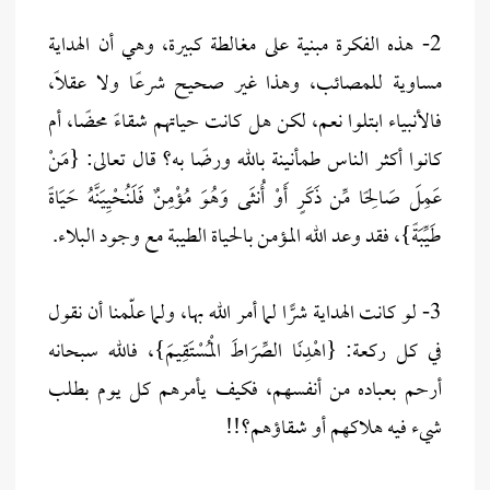
2- هذه الفكرة مبنية على مغالطة كبيرة، وهي أن الهداية
مساوية للمصائب، وهذا غير صحيح شرعًا ولا عقلًا،
فالأنبياء ابتلوا نعم، لكن هل كانت حياتهم شقاءً محضًا، أم
كانوا أكثر الناس طمأنينة بالله ورضًا به؟ قال تعالى: {مَنْ
عَمِلَ صَالِحًا مِّن ذَكَرٍ أَوْ أُنثَى وَهُوَ مُؤْمِنٌ فَلَنُحْيِيَنَّهُ حَيَاةً
طَيِّبَةً}، فقد وعد الله المؤمن بالحياة الطيبة مع وجود البلاء.
3- لو كانت الهداية شرًّا لما أمر الله بها، ولما علّمنا أن نقول
في كل ركعة: {اهْدِنَا الصِّرَاطَ الْمُسْتَقِيمَ}، فالله سبحانه
أرحم بعباده من أنفسهم، فكيف يأمرهم كل يوم بطلب
شيء فيه هلاكهم أو شقاؤهم؟!!