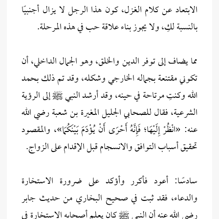
الابتعاد عن كلام الغزل، كون هذا الرجل لا يزال أجنبيًا
بالنسبة لكِ، ولا يجوز بناء علاقة حب في هذه المرحلة.
مما يضاف إلى توفر الدين والخلق، وهو الجمال الداخلي، أن
تكوني مقتنعة بجماله الخارجي وشكله، وقد تم ذلك بحمد
الله وكنتِ مرتاحة في حينه، وقد أرشد النبي ﷺ إلى الرؤية
الشرعية، فقال للصحابي الجليل المغيرة بن شعبة رضي الله
عنه: «انْظُرْ إِلَيْهَا؛ فَإِنَّهُ أَحْرَى أَنْ يُؤْدَمَ بَيْنَكُمَا»، والمقصود
تحقيق أسباب التوافق والانسجام قبل الإقدام على الزواج.
سادسًا: أعود فأكرر وأؤكد على ضرورة الاستخارة
والدعاء، فقد ثبت في صحيح البخاري من حديث جابر
رضي الله عنه أن النبي ﷺ كان يعلم أصحابه الاستخارة في