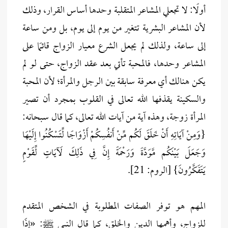
أولًا: لا تجعلي المشاعر المتقلبة وحدها أساس القرار، وذلك
لأن المشاعر البشرية تتغير من يوم إلى يوم، بل ومن ساعة
إلى ساعة، ولذلك لم يجعل الشرع معيار الزواج قائمًا على
المشاعر وحدها، فالمحبة تأتي بعد عقد الزواج، حتى لو لم
يكن هنالك أي معرفة سابقة بين الرجل والمرأة؛ لأن المحبة
والسكينة يقذفها الله تعالى في القلوب بمجرد أن تصير
المرأة زوجة، وهذه آية من آيات الله تعالى، كما قال سبحانه:
{وَمِنْ آيَاتِهِ أَنْ خَلَقَ لَكُم مِّنْ أَنفُسِكُمْ أَزْوَاجًا لِّتَسْكُنُوا إِلَيْهَا
وَجَعَلَ بَيْنَكُم مَّوَدَّةً وَرَحْمَةً إِنَّ فِي ذَلِكَ لَآيَاتٍ لِّقَوْمٍ
يَتَفَكَّرُونَ} [الروم: 21].
المهم هو توفر الصفات المطلوبة في الشخص المتقدم
للزواج، وأهمها الدين والخلق، كما قال النبي ﷺ: «إِذَا