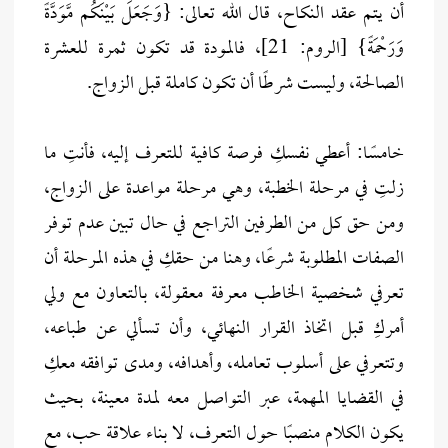
أن يتم عقد النكاح، قال الله تعالى: {وَجَعَلَ بَيْنَكُم مَّوَدَّةً
وَرَحْمَةً} [الروم: 21]، فالمودة قد تكون ثمرة للعشرة
الصالحة، وليست شرطًا أن تكون كاملة قبل الزواج.
خامسًا: أعطي نفسكِ فرصة كافية للتعرف إليه، فأنتِ ما
زلتِ في مرحلة الخطبة، وهي مرحلة مواعدة على الزواج،
ومن حق كل من الطرفين التراجع في حال تبين عدم توفر
الصفات المطلوبة شرعًا، وهنا من حقكِ في هذه المرحلة أن
تعرفي شخصية الخاطب معرفة معقولة، بالتعاون مع ولي
أمركِ قبل اتخاذ القرار النهائي، وأن تسألي عن طباعه،
وتتعرفي على أسلوب تعامله، وأهدافه، ومدى توافقه معكِ
في القضايا المهمة، عبر التواصل معه لمدة معينة، بحيث
يكون الكلام منصبًا حول التعرف، لا بناء علاقة حب، مع