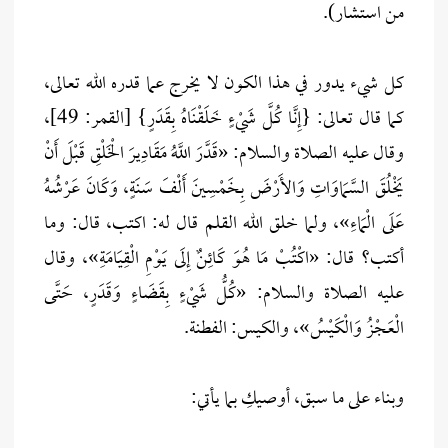
من استشار).
كل شيء يدور في هذا الكون لا يخرج عما قدره الله تعالى،
كما قال تعالى: {إِنَّا كُلَّ شَيْءٍ خَلَقْنَاهُ بِقَدَرٍ} [القمر: 49]،
وقال عليه الصلاة والسلام: «قَدَّرَ اللَّهُ مَقَادِيرَ الْخَلْقِ قَبْلَ أَنْ
يَخْلُقَ السَّمَاوَاتِ وَالأَرْضَ بِخَمْسِينَ أَلْفَ سَنَةٍ، وَكَانَ عَرْشُهُ
عَلَى الْمَاءِ»، ولما خلق الله القلم قال له: اكتب، قال: وما
أكتب؟ قال: «اكْتُبْ مَا هُوَ كَائِنٌ إِلَى يَوْمِ الْقِيَامَةِ»، وقال
عليه الصلاة والسلام: «كُلُّ شَيْءٍ بِقَضَاءٍ وَقَدَرٍ، حَتَّى
الْعَجْزُ وَالْكَيْسُ»، والكيس: الفطنة.
وبناء على ما سبق، أوصيكِ بما يأتي: