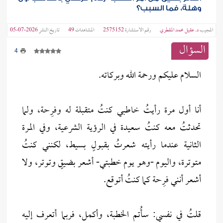
وهلة، فما السبب؟
المجيب
د. عقيل محمد المقطري
رقم الاستشارة
2575152
المشاهدات
49
تاريخ النشر
2026-07-05
السؤال
4
السلام عليكم ورحمة الله وبركاته.
أنا أول مرة رأيتُ خاطبي كنتُ متقبلة له وفرِحة، ولما
تحدثتُ معه كنتُ سعيدة في الرؤية الشرعية، وفي المرة
الثانية عندما رأيته شعرتُ بقبولٍ بسيط، لكنني كنتُ
متوترة، واليوم -وهو يوم خطبتي- أشعر بضيقٍ وتوتر، ولا
أشعر أنني فرِحة كما كنتُ أتوقع.
قلتُ في نفسي: سأُتم الخطبة، وأكمل، فربما أتعرف إليه