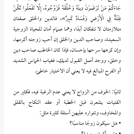
جَاءَكُمْ مَنْ تَرْضَوْنَ دِينَهُ وَخُلُقَهُ فَزَوِّجُوهُ، إِلَّا تَفْعَلُوا تَكُنْ
فِتْنَةٌ فِي الْأَرْضِ وَفَسَادٌ كَبِيرٌ»، فالدين والخلق صفتان
متلازمتان لا تنفكان أبدًا، وهما صمام أمان للحياة الزوجية
السعيدة، وصاحب الدين والخلق إن أحب زوجته أكرمها،
وإن كرهها سرحها بإحسان، فإذا كان الخاطب صاحب دين
وخلق، ووجد أصل القبول لديكِ، فغياب الحماس الشديد
أو الفرح المبالغ فيه لا يعني أن الاختيار خاطئ.
ثانيًا: الخوف من الزواج لا يعني عدم الرغبة فيه، فكثير من
الفتيات يشعرن قبل الخطبة أو عقد النكاح بالقلق
والمخاوف، وتتوارد عليهن أسئلة كثيرة مثل:
• هل سيكون زوجًا مناسبًا؟