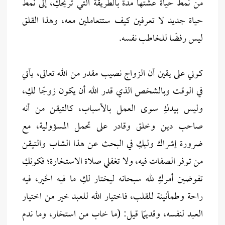
من نمط حياة عشتها مدة بالطريقة التي تريحكِ، إلى نمط
حياة جديد لا تعرفين كيف ستتعاملين معه، وهذا القلق
ليس رفضًا للخاطب نفسه.
كوني على يقين أن الزواج نصيب مقدر من الله تعالى، يأتي
في الوقت وبالشخص الذي قدر الله أن يكون زوجًا لكِ،
وليس بيدكِ سوى العمل بالأسباب، كالتيقن من أنه
صاحب دين وخلق وقادر على تحمل المسؤولية، مع
ضرورة إشراك وليكِ في البحث عن هذا الشاب والتيقن
من توفر الصفات فيه، ولا تغفلي صلاة الاستخارة؛ فكونكِ
تفوضين أمركِ لله سبحانه ليختار لكِ ما فيه الخير، فيه
راحة وطمأنينة للقلب، فاختيار الله للعبد خير من اختيار
العبد لنفسه، وقديمًا قيل: (ما خاب من استخار، وما ندم