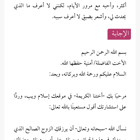
أكثر، وأحبه مع مرور الأيام، لكنني لا أعرف ما الذي
يحدث لي، وأشعر بضيقٍ لا أعرف سببه.
الإجابــة
بسم الله الرحمن الرحيم
الأخت الفاضلة/ أمنية حفظها الله.
السلام عليكم ورحمة الله وبركاته، وبعد:
مرحبًا بكِ -أختنا الكريمة- في موقعك إسلام ويب، وردًّا
على استشارتك أقول مستعينًا بالله تعالى:
نسأل الله -سبحانه وتعالى- أن يرزقكِ الزوج الصالح الذي