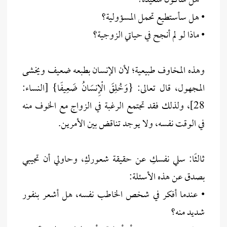
• هل سأكون سعيدة؟
• هل سأستطيع تحمل المسؤولية؟
• ماذا لو لم أنجح في حياتي الزوجية؟
وهذه المخاوف طبيعية؛ لأن الإنسان بطبعه ضعيف ويخشى
المجهول، قال تعالى: {وَخُلِقَ الْإِنسَانُ ضَعِيفًا} [النساء:
28]، ولذلك فقد تجتمع الرغبة في الزواج مع الخوف منه
في الوقت نفسه، ولا يوجد تناقض بين الأمرين.
ثالثًا: سلي نفسكِ عن حقيقة شعوركِ، وحاولي أن تجيبي
بصدق عن هذه الأسئلة:
• عندما أفكر في شخص الخاطب نفسه، هل أشعر بنفور
شديد منه؟