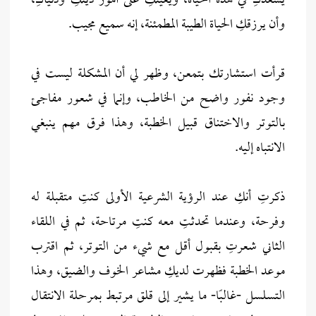
يسعدكِ في هذه الحياة، ويعينكِ على أمور دينكِ ودنياكِ،
وأن يرزقكِ الحياة الطيبة المطمئنة، إنه سميع مجيب.
قرأت استشارتك بتمعن، وظهر لي أن المشكلة ليست في
وجود نفور واضح من الخاطب، وإنما في شعور مفاجئ
بالتوتر والاختناق قبيل الخطبة، وهذا فرق مهم ينبغي
الانتباه إليه.
ذكرتِ أنكِ عند الرؤية الشرعية الأولى كنتِ متقبلة له
وفرحة، وعندما تحدثتِ معه كنتِ مرتاحة، ثم في اللقاء
الثاني شعرتِ بقبول أقل مع شيء من التوتر، ثم اقترب
موعد الخطبة فظهرت لديكِ مشاعر الخوف والضيق، وهذا
التسلسل -غالبًا- ما يشير إلى قلق مرتبط بمرحلة الانتقال