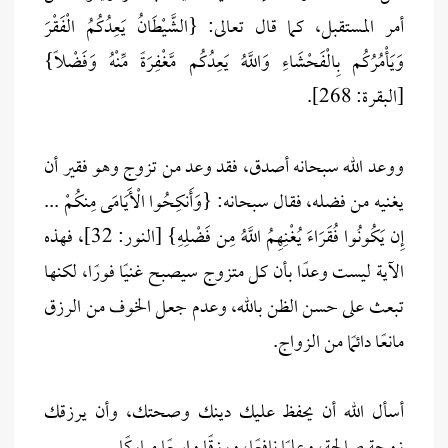
أمر المستقبل، كما قال تعالى: {الشَّيْطَانُ يَعِدُكُمُ الْفَقْرَ
وَيَأْمُرُكُم بِالْفَحْشَاءِ وَاللَّهُ يَعِدُكُم مَّغْفِرَةً مِّنْهُ وَفَضْلًا}
[البقرة: 268].
ووعد الله سبحانه أصدق، فقد وعد من تزوج وهو فقير أن
يغنيه من فضله، فقال سبحانه: {وَأَنكِحُوا الْأَيَامَى مِنكُمْ ...
إِن يَكُونُوا فُقَرَاءَ يُغْنِهِمُ اللَّهُ مِن فَضْلِهِ} [النور: 32]، فهذه
الآية ليست وعدًا بأن كل متزوج سيصبح غنيًا فورًا، لكنها
تبعث على حسن الظن بالله، وعدم جعل الخوف من الرزق
مانعًا دائمًا من الزواج.
أسأل الله أن يحفظ عليك دينك وصحتك، وأن يرزقك