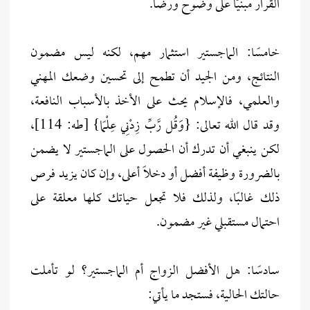
القرار مبنيًّا على وضوح ورضا.
خامسًا: الماجستير استثمار مهم، لكنه ليس مضمون
النتائج، ومن الجيد أن تطمح إلى تحسين وضعك المهني
والعلمي، فالإسلام يحث على الأخذ بالأسباب النافعة،
وقد قال الله تعالى: {وَقُل رَّبِّ زِدْنِي عِلْمًا} [طه: 114]،
لكن ينبغي أن تدرك أن الحصول على الماجستير لا يضمن
بالضرورة وظيفة أفضل أو دخلًا أعلى، وإن كان يزيد فرص
ذلك غالبًا، ولذلك فلا تجعل حياتك كلها معلقة على
احتمال مستقبلي غير مضمون.
سادسًا: هل الأفضل الزواج أم الماجستير؟ لو تأملت
حالتك الحالية، فستجد ما يأتي: