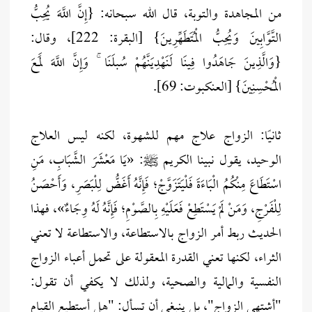
من المجاهدة والتوبة، قال الله سبحانه: {إِنَّ اللَّهَ يُحِبُّ
التَّوَّابِينَ وَيُحِبُّ الْمُتَطَهِّرِينَ} [البقرة: 222]، وقال:
{وَالَّذِينَ جَاهَدُوا فِينَا لَنَهْدِيَنَّهُمْ سُبلَنَا ۚ وَإِنَّ اللَّهَ لَمَعَ
الْمُحْسِنِينَ} [العنكبوت: 69].
ثانيًا: الزواج علاج مهم للشهوة، لكنه ليس العلاج
الوحيد، يقول نبينا الكريم ﷺ: «يَا مَعْشَرَ الشَّبَابِ، مَنِ
اسْتَطَاعَ مِنْكُمُ الْبَاءَةَ فَلْيَتَزَوَّجْ؛ فَإِنَّهُ أَغَضُّ لِلْبَصَرِ، وَأَحْصَنُ
لِلْفَرْجِ، وَمَنْ لَمْ يَسْتَطِعْ فَعَلَيْهِ بِالصَّوْمِ؛ فَإِنَّهُ لَهُ وِجَاءٌ»، فهذا
الحديث ربط أمر الزواج بالاستطاعة، والاستطاعة لا تعني
الثراء، لكنها تعني القدرة المعقولة على تحمل أعباء الزواج
النفسية والمالية والصحية، ولذلك لا يكفي أن تقول:
"أشتهي الزواج"، بل ينبغي أن تسأل: "هل أستطيع القيام