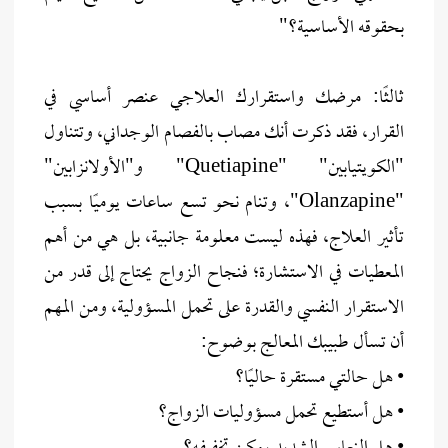
بحقوقه الأساسية؟"
ثالثًا: مرضك واستقرارك العلاجي عنصر أساسي في
القرار، فقد ذكرت أنك مصاب بالفصام الوجداني، وتتناول
"الكويتيابين" "Quetiapine" و"الأولانزابين"
"Olanzapine"، وتنام نحو تسع ساعات يوميًا بسبب
تأثير العلاج، فهذه ليست معلومة جانبية، بل هي من أهم
المعطيات في الاستشارة؛ فنجاح الزواج يحتاج إلى قدر من
الاستقرار النفسي والقدرة على تحمل المسؤولية، ومن المهم
أن تسأل طبيبك المعالج بوضوح:
• هل حالتي مستقرة حاليًا؟
• هل أستطيع تحمل مسؤوليات الزواج؟