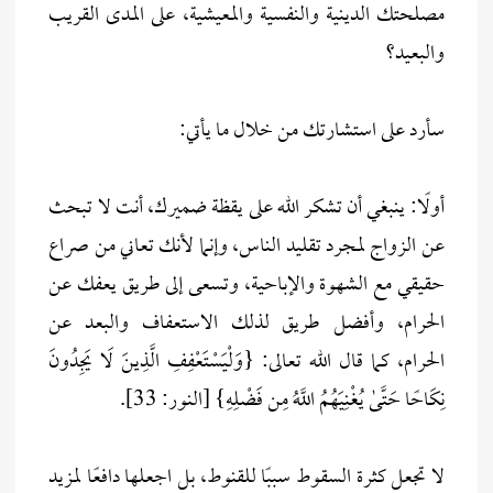
مصلحتك الدينية والنفسية والمعيشية، على المدى القريب
والبعيد؟
سأرد على استشارتك من خلال ما يأتي:
أولًا: ينبغي أن تشكر الله على يقظة ضميرك، أنت لا تبحث
عن الزواج لمجرد تقليد الناس، وإنما لأنك تعاني من صراع
حقيقي مع الشهوة والإباحية، وتسعى إلى طريق يعفك عن
الحرام، وأفضل طريق لذلك الاستعفاف والبعد عن
الحرام، كما قال الله تعالى: {وَلْيَسْتَعْفِفِ الَّذِينَ لَا يَجِدُونَ
نِكَاحًا حَتَّىٰ يُغْنِيَهُمُ اللَّهُ مِن فَضْلِهِ} [النور: 33].
لا تجعل كثرة السقوط سببًا للقنوط، بل اجعلها دافعًا لمزيد