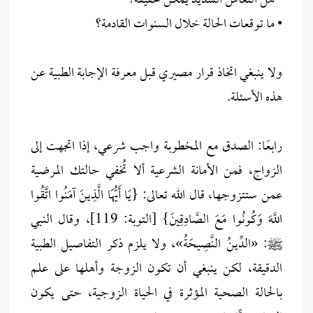
• هل النعاس الشديد يمكن تخفيفه؟
• ما توقعات الحالة خلال السنوات القادمة؟
ولا ينبغي اتخاذ قرار مصيري قبل معرفة الإجابة الطبية عن
هذه الأسئلة.
رابعًا: الصدق مع المخطوبة واجب شرعي، إذا اتجهت إلى
الزواج، فمن الأمانة الشرعية ألا تُخفي حالتك المرضية
عمن ستتزوجها، قال الله تعالى: {يَا أَيُّهَا الَّذِينَ آمَنُوا اتَّقُوا
اللَّهَ وَكُونُوا مَعَ الصَّادِقِينَ} [التوبة: 119]، وقال النبي
ﷺ: «الدِّينُ النَّصِيحَةُ»، ولا يلزم ذكر التفاصيل الطبية
الدقيقة، لكن ينبغي أن تكون الزوجة وأهلها على علم
بالحالة الصحية المؤثرة في الحياة الزوجية، حتى يكون