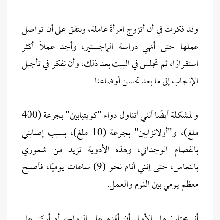
وقد فكرت في أن أتزوج امرأةً عاملة، ونتفق على أن تواصل
عملها حتى أنهي دراسة الماجستير، وأجد عملًا أكثر
استقرارًا، ثم تجلس في البيت بعد ذلك، وأن نفكر في تأجيل
الإنجاب إلى ما بعد تحسن أوضاعنا.
والمشكلة أيضًا أنني أتناول دواء "كويتيابين" بجرعة (400
ملغ)، و"أولانزابين" بجرعة (10 ملغ)، بسبب إصابتي
بالفصام الوجداني، وهذه الأدوية تزيد من شعوري
بالنعاس، حتى إنني أنام نحو (9) ساعات يوميًا، فأصبح
معظم يومي بين النوم والعمل.
أنا محتار: هل الأولى أن أقدم على الزواج، أم أركز على