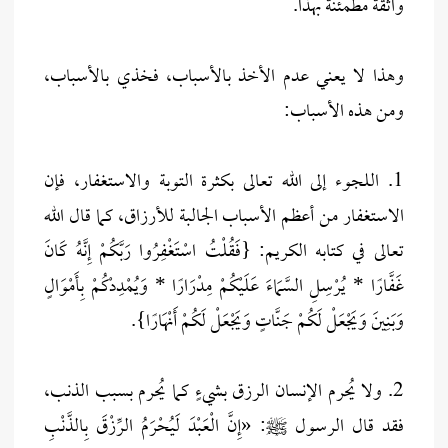
واثقةً مطمئنةً بهذا.
وهذا لا يعني عدم الأخذ بالأسباب، فخذي بالأسباب،
ومن هذه الأسباب:
1. اللجوء إلى الله تعالى بكثرة التوبة والاستغفار، فإن
الاستغفار من أعظم الأسباب الجالبة للأرزاق، كما قال الله
تعالى في كتابه الكريم: {فَقُلْتُ اسْتَغْفِرُوا رَبَّكُمْ إِنَّهُ كَانَ
غَفَّارًا * يُرْسِلِ السَّمَاءَ عَلَيْكُمْ مِدْرَارًا * وَيُمْدِدْكُمْ بِأَمْوَالٍ
وَبَنِينَ وَيَجْعَلْ لَكُمْ جَنَّاتٍ وَيَجْعَلْ لَكُمْ أَنْهَارًا}.
2. ولا يُحرم الإنسان الرزق بشيءٍ كما يُحرم بسبب الذنب،
فقد قال الرسول ﷺ: «إِنَّ الْعَبْدَ لَيُحْرَمُ الرِّزْقَ بِالذَّنْبِ