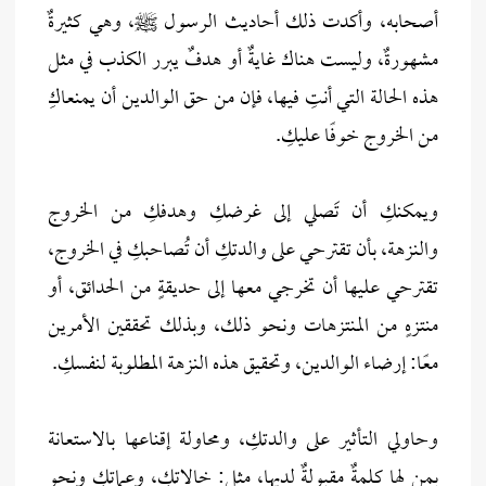
أصحابه، وأكدت ذلك أحاديث الرسول ﷺ، وهي كثيرةٌ
مشهورةٌ، وليست هناك غايةٌ أو هدفٌ يبرر الكذب في مثل
هذه الحالة التي أنتِ فيها، فإن من حق الوالدين أن يمنعاكِ
من الخروج خوفًا عليكِ.
ويمكنكِ أن تَصلي إلى غرضكِ وهدفكِ من الخروج
والنزهة، بأن تقترحي على والدتكِ أن تُصاحبكِ في الخروج،
تقترحي عليها أن تخرجي معها إلى حديقةٍ من الحدائق، أو
منتزهٍ من المنتزهات ونحو ذلك، وبذلك تحققين الأمرين
معًا: إرضاء الوالدين، وتحقيق هذه النزهة المطلوبة لنفسكِ.
وحاولي التأثير على والدتكِ، ومحاولة إقناعها بالاستعانة
بمن لها كلمةٌ مقبولةٌ لديها، مثل: خالاتكِ، وعماتكِ ونحو