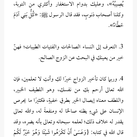
يُصِيبُهُ»، وعليك بدوام الاستغفار وأكثري من التوبة،
وكلنا أصحاب ذنوبٍ، فقد قال الرسول ﷺ: «كُلُّ بَنِي آدَمَ
خَطَّاءٌ».
3. التعرف إلى النساء الصالحات والفتيات الطيبات؛ فهنّ
خير من يعينكِ في البحث عن الزوج الصالح.
4. وربما كان تأخير الزواج خيرًا لكِ وأنتِ لا تعلمين، فإن
الله تعالى أرحم بكِ من نفسكِ، وهو اللطيف الخبير،
واللطف معناه إيصال الخير بطرقٍ خفيةٍ، فكثيرًا ما يحرص
الإنسان على شيءٍ يظنه صالحًا له ومنفعةً له، والله تعالى
يقدر له خلاف ذلك؛ لعلمه سبحانه وتعالى بأنه يضره، وقد
قال الله في كتابه: {وَعَسَىٰ أَنْ تَكْرَهُوا شَيْئًا وَهُوَ خَيْرٌ لَكُمْ