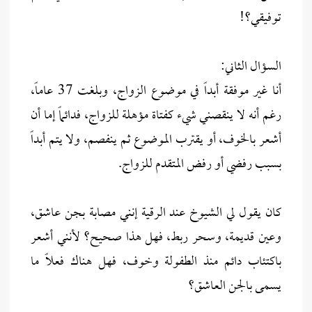
توفيقي؟!
السؤال الثاني:
أنا غير موفقة أبداً في موضوع الزواج، وبلغت 37 عاماً،
رغم أنه لا ينقصني شيء كفتاة مؤهلة للزواج، فدائماً إما أن
أشعر بالخوف، أو يقترب الموضوع ثم ينفصم، ولا يتم أبداً
بسبب رفضي أو رفض المتقدم للزواج.
كان يقول لي الشيوخ عند الرقية إنني مصابة بجن عاشق،
وعين قديمة، وسحر ربط، فهل هذا صحيح؟ لأنني أشعر
باكتئاب دائم منذ الطفولة وخوف، فهل هناك فعلاً ما
يسمى بالجن العاشق؟