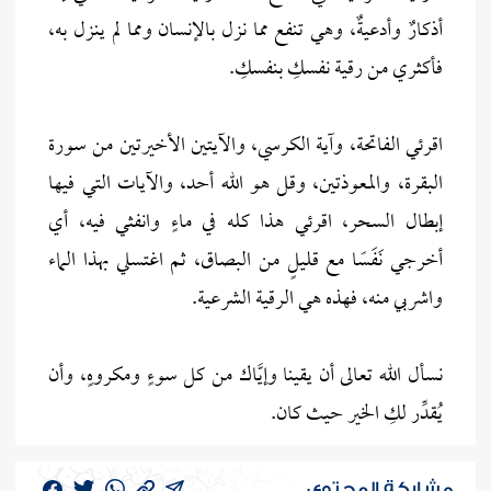
أذكارٌ وأدعيةٌ، وهي تنفع مما نزل بالإنسان ومما لم ينزل به،
فأكثري من رقية نفسكِ بنفسكِ.
اقرئي الفاتحة، وآية الكرسي، والآيتين الأخيرتين من سورة
البقرة، والمعوذتين، وقل هو الله أحد، والآيات التي فيها
إبطال السحر، اقرئي هذا كله في ماءٍ وانفثي فيه، أي
أخرجي نَفَسًا مع قليلٍ من البصاق، ثم اغتسلي بهذا الماء
واشربي منه، فهذه هي الرقية الشرعية.
نسأل الله تعالى أن يقينا وإيَّاك من كل سوءٍ ومكروهٍ، وأن
يُقدِّر لكِ الخير حيث كان.
مشاركة المحتوى