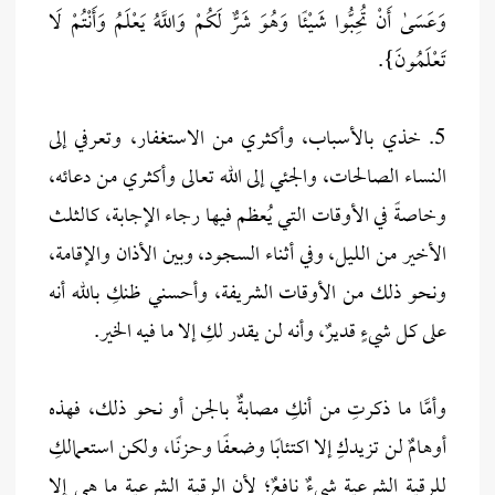
وَعَسَىٰ أَنْ تُحِبُّوا شَيْئًا وَهُوَ شَرٌّ لَكُمْ وَاللَّهُ يَعْلَمُ وَأَنْتُمْ لَا
تَعْلَمُونَ}.
5. خذي بالأسباب، وأكثري من الاستغفار، وتعرفي إلى
النساء الصالحات، والجئي إلى الله تعالى وأكثري من دعائه،
وخاصةً في الأوقات التي يُعظم فيها رجاء الإجابة، كالثلث
الأخير من الليل، وفي أثناء السجود، وبين الأذان والإقامة،
ونحو ذلك من الأوقات الشريفة، وأحسني ظنكِ بالله أنه
على كل شيءٍ قديرٌ، وأنه لن يقدر لكِ إلا ما فيه الخير.
وأمَّا ما ذكرتِ من أنكِ مصابةٌ بالجن أو نحو ذلك، فهذه
أوهامٌ لن تزيدكِ إلا اكتئابًا وضعفًا وحزنًا، ولكن استعمالكِ
للرقية الشرعية شيءٌ نافعٌ؛ لأن الرقية الشرعية ما هي إلا