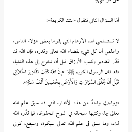
على كل شيءٍ.
أمَّا السؤال الثاني فنقول -ابنتنا الكريمة-:
لا تستسلمي لهذه الأوهام التي يقولها بعض هؤلاء الناس،
واعلمي أن كل شيءٍ بقضاء الله تعالى وقدره، فإن الله قد
قدّر المقادير وكتب الأرزاق قبل أن نخرج إلى هذه الدنيا،
فقد قال الرسول الكريم ﷺ: «إِنَّ اللَّهَ كَتَبَ مَقَادِيرَ الْخَلَائِقِ
قَبْلَ أَنْ يَخْلُقَ السَّمَاوَاتِ وَالْأَرْضَ بِخَمْسِينَ أَلْفَ سَنَةٍ».
فزواجكِ واحدٌ من هذه الأقدار، التي قد سبق علم الله
تعالى بها، وكتبها سبحانه في اللوح المحفوظ، فما قدَّره الله
لكِ، وما سبق في علم الله تعالى سيكون وسيقع، كوني