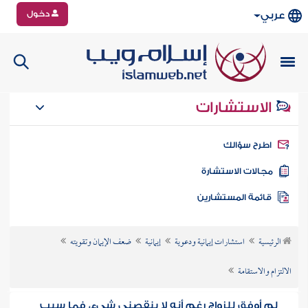
دخول
عربي
الاستشارات
طرح سؤالك
جالات الاستشارة
ائمة المستشارين
الرئيسية
استشارات إيمانية ودعوية
إيمانية
ضعف الإيمان وتقويته
الالتزام والاستقامة
لم أوفق للزواج رغم أنه لا ينقصني شيء، فما سبب