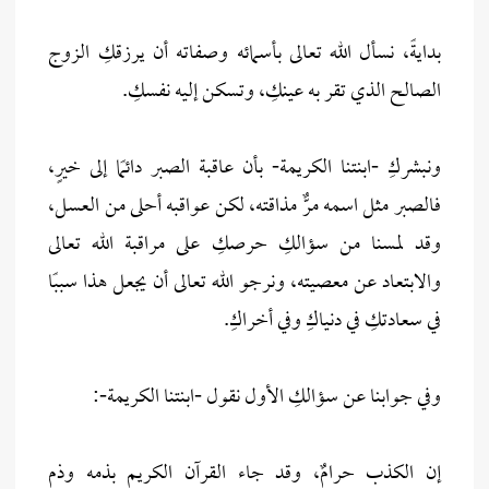
بدايةً، نسأل الله تعالى بأسمائه وصفاته أن يرزقكِ الزوج
الصالح الذي تقر به عينكِ، وتسكن إليه نفسكِ.
ونبشركِ -ابنتنا الكريمة- بأن عاقبة الصبر دائمًا إلى خيرٍ،
فالصبر مثل اسمه مرٌّ مذاقته، لكن عواقبه أحلى من العسل،
وقد لمسنا من سؤالكِ حرصكِ على مراقبة الله تعالى
والابتعاد عن معصيته، ونرجو الله تعالى أن يجعل هذا سببًا
في سعادتكِ في دنياكِ وفي أخراكِ.
وفي جوابنا عن سؤالكِ الأول نقول -ابنتنا الكريمة-:
إن الكذب حرامٌ، وقد جاء القرآن الكريم بذمه وذم