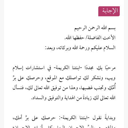
الإجابــة
بسم الله الرحمن الرحيم
الأخت الفاضلة/ حفظها الله.
السلام عليكم ورحمة الله وبركاته، وبعد:
مرحبًا بكِ مجددًا -ابنتنا الكريمة- في استشارات إسلام
ويب، ونشكر لكِ تواصلكِ مع الموقع، وحرصكِ على برِّ
أُمِّكِ وتجنب غضبها، وهذا من توفيق الله تعالى لكِ، فنسأل
الله تعالى لكِ زيادةً من الهداية والتوفيق والسداد.
وبدايةً نقول -ابنتنا الكريمة-: حرصكِ على برِّ أمكِ،