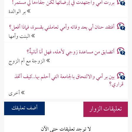
بررت أمي واجتهدت في إرضائها لكن جفاءها لي مستمر!
بر الوالدة
أفتقد حنان أبي بعد وفاته وأمي تعاملني بقسوة، فماذا أفعل؟
البنت وأمها
أتضايق من مساعدة زوجي لأهله، فهل أنا أنانيةٌ؟
الزوجة مع أم الزوج
بين بر أمي والالتحاق بالجامعة التي أحلم بها..كيف أتخذ
قراري؟
أخرى
تعليقات الزوار
أضف تعليقك
لا توجد تعليقات حتى الآن