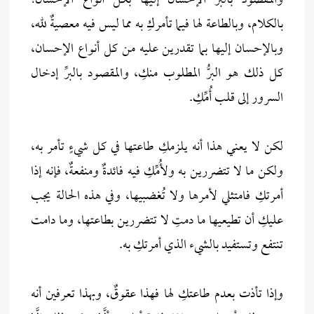
والمقصود بالبرِّ الإحسان إليها بكل أنواع الإحسان؛
بالكلام، وبالطاعة لها فيما تأمركِ به مما ليس فيه معصيةٌ لله،
وبالإحسان إليها بما تقدرين عليه من كل أنواع الإحسان،
كل ذلك هو البرُّ المطلوب منكِ، والمقصود بالبرِّ إدخال
السرور إلى قلب أُمِّكِ.
لكن لا يعني هذا أنه يلزمكِ طاعتها في كل شيءٍ تأمر به،
ولكن ما لا تتضررين به ولأُمِّكِ فيه فائدةٌ ومنفعةٌ، فإنه إذا
أمرتكِ فامتثلي لأمرها ولا تُغضبيها، وفي هذه الحالة يجب
عليكِ أن تطيعيها ما دمتِ لا تتضررين بطاعتها، وما دامت
تنتفع وتستفيد بالشيء الذي أمرتكِ به.
وإذا تأذت بعدم طاعتكِ لها فهذا عقوقٌ، وبهذا تعرفين أنه