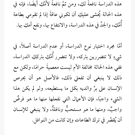
هذه الدراسة نافعةً لكِ، ومن ثمَّ نافعةً لأُمِّكِ أيضًا، فإنه في
هذه الحالة يُخشى عليكِ أن تكوني عاقةً إذا لم تقومي بطاعة
أُمِّكِ، والجدِّ في هذه الدراسة، والانتفاع بها، ونفع أمكِ بها.
أمَّا مجرد اختيار نوع الدراسة، أو عدم الدراسة أصلًا، في
شيءٍ لا تتضررين بتركه، ولا تتضرر أُمِّكِ بترككِ الدراسة،
ففي هذه الحالة مخالفة الأم ليست معصيةً حرامًا، ولكن مع
ذلك لا ينبغي أن تفعلي ذلك، فالأصل هو أن يحرص
الإنسان على برِّ والديه بكل ما يستطيعه، ولو لم يكن هذا
الشيء واجبًا، فإن الأعمال التي نفعلها منها ما هو فرضٌ
واجبٌ، ومنها ما هو مستحبٌّ ونافلةٌ، ولا ينبغي للإنسان
أن يُقصِّر في ترك الطاعات وإن كانت من النوافل.