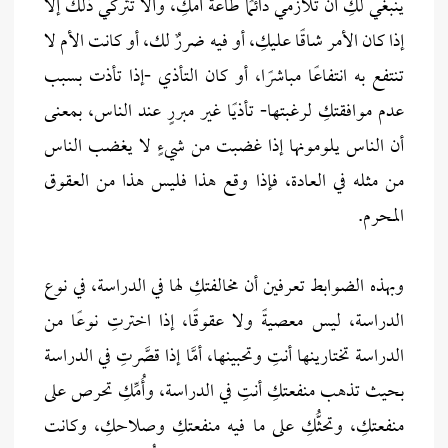
ينبغي لكِ أن تلازمي دائمًا طاعة أمكِ، وألَّا تتركي ذلك إلَّا
إذا كان الأمر شاقًا عليكِ، أو فيه ضررٌ لك، أو كانت الأم لا
تنتفع به انتفاعًا مباشرًا، أو كان التأذي -إذا تأذت بسبب
عدم موافقتكِ لرغبتها- تأذيًا غير مبررٍ عند الناس، بمعنى
أن الناس يلومونها إذا غضبت من شيءٍ لا يغضب الناس
من مثله في العادة، فإذا وقع هذا فليس هذا من العقوق
المحرم.
وبهذه الضوابط تعرفين أن مخالفتكِ لها في الدراسة، في نوع
الدراسة، ليس معصيةً ولا عقوقًا، إذا اخترتِ نوعًا من
الدراسة تختارينها أنتِ وتحبينها، أمَّا إذا قصَّرتِ في الدراسة
بحيث تذهب منفعتكِ أنتِ في الدراسة، وأُمِّكِ تحرص على
منفعتكِ، وتحثُّكِ على ما فيه منفعتكِ وصلاحكِ، وكانت