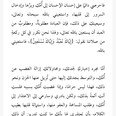
فاحرصي دائمًا على إحسان الإحسان إلى أُمِّكِ وبرِّها وإدخال
السرور إلى قلبها، واستعيني بالله سبحانه وتعالى،
وسيعينكِ على ذلك، فإن العبادة مطلوبةٌ، ومطلوبٌ من
العبد أن يستعين بالله تعالى، ولهذا نحن نكرر في كل ركعةٍ
من صلاتنا نقول: {إِيَّاكَ نَعْبُدُ وَإِيَّاكَ نَسْتَعِينُ}، فاستعيني
بالله.
أمَّا مجرد إخباركِ لجدتكِ، ومحاولاتكِ إزالة الغضب عن
أُمِّكِ، والتوسط بجدتكِ إليها حتى تُزيل عنها الحزن ونحو
ذلك، فهذا ليس حرامًا، وإذا غضبت أُمِّكِ بسببه فلستِ
أنتِ آثمةً بذلك، ولكن بادري وسارعي إلى الاعتذار إلى
أُمِّكِ، وطلب المسامحة والعفو منها، واستمالة قلبها بطيب
الكلام، بأن تعتذري لها بأنكِ ما كنتِ تدرين أن ذلك