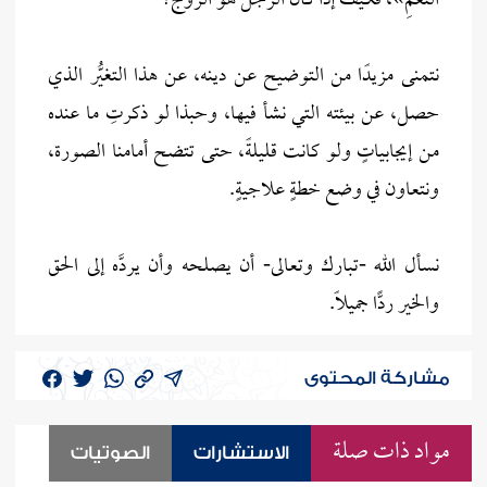
النَّعَمِ»، فكيف إذا كان الرجل هو الزوج؟
نتمنى مزيدًا من التوضيح عن دينه، عن هذا التغيُّر الذي
حصل، عن بيئته التي نشأ فيها، وحبذا لو ذكرتِ ما عنده
من إيجابياتٍ ولو كانت قليلةً، حتى تتضح أمامنا الصورة،
ونتعاون في وضع خطةٍ علاجيةٍ.
نسأل الله -تبارك وتعالى- أن يصلحه وأن يردَّه إلى الحق
والخير ردًّا جميلًا.
مشاركة المحتوى
مواد ذات صلة
الاستشارات
الصوتيات