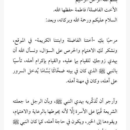
بسم الله الرحمن الرحيم
الأخت الفاضلة/ فاطمة حفظها الله.
السلام عليكم ورحمة الله وبركاته، وبعد:
مرحبًا بكِ -أختنا الفاضلة وابنتنا الكريمة- في الموقع،
ونشكر لكِ الاهتمام والحرص على السؤال، ونسأل الله أن
يهدي زوجكِ للقيام بما عليه، والقيام بإكرام أهله، تأسيًا
بالنبي ﷺ الذي كان في بيته ضحَّاكًا بَسَّامًا يُدخل السرور
على أهله، وكان في مهنة أهله.
وأرجو أن تُذكِّريه بهدي النبي ﷺ، وبأن الرجل ما جعلته
الشريعة قَيمًا على الأسرة إلَّا لأنه يحوطها بالرعاية والاهتمام،
ويقودها إلى الخير، ويكون في حاجة أهله، كما كان النبي ﷺ