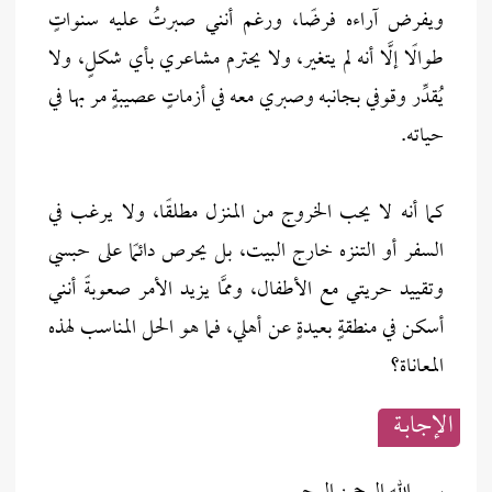
ويفرض آراءه فرضًا، ورغم أنني صبرتُ عليه سنواتٍ
طوالًا إلَّا أنه لم يتغير، ولا يحترم مشاعري بأي شكلٍ، ولا
يُقدِّر وقوفي بجانبه وصبري معه في أزماتٍ عصيبةٍ مر بها في
حياته.
كما أنه لا يحب الخروج من المنزل مطلقًا، ولا يرغب في
السفر أو التنزه خارج البيت، بل يحرص دائمًا على حبسي
وتقييد حريتي مع الأطفال، وممَّا يزيد الأمر صعوبةً أنني
أسكن في منطقةٍ بعيدةٍ عن أهلي، فما هو الحل المناسب لهذه
المعاناة؟
الإجابــة