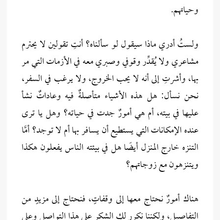
وحياتهم.
ولستُ أدري ماذا سيقول لو سألناه؟ أنتِ تقولين لا يحترم
مشاعري ولا يُقدِّر وقوفي وصبري معه في الأزمات التي مر
بها، وأشرتِ إلى أنه لا يحب الخروج، ولا يرغب في السفر،
نحن نسأل: هل هذه الأشياء متأصلةٌ فيه وعاداتٌ نشأ
عليها في بيته، أم هي أمورٌ جدت في حياته؟ وهل يا ترى
عنده الإمكانات التي يستطيع أن يسافر بها أم لا توجد؟ أمَّا
التنزه خارج المنزل أيضًا هل في بيئته الناس يفعلون هكذا
ويتنزهون مع زوجاتهم؟
هناك أمورٌ نحتاج معها إلى وقفاتٍ، فنحتاج إلى مزيدٍ من
التفاصيل، ولكننا نكرر لكِ الشكر على هذا التواصل وعلى