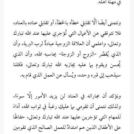
في مهنة أهله.
ونتمنى أيضًا ألَّا تقابلي خطأه بالخطأ، أو تقابلي عناده بالعناد،
فلا تتوقفي عن الأعمال التي تُؤجري عليها عند الله تبارك
وتعالى، واعلمي أن العلاقة الزوجية عبادةٌ لرب البرية، وأن
الذي يُقصِّر -الزوج أو الزوجة- يحاسبه الله، وأن الذي
يُحسن ويقوم بما عليه يجازيه الله تبارك وتعالى، فكلنا
سيذهب إلى قبره وحده، ويُسأل عن العمل الذي قام به.
ونؤكد أن مجاراته في العناد لن يزيد الأمور إلَّا سوءًا،
ولذلك نتمنى أن تقومي بما عليكِ رغبةً في ثواب الله، أداءً
للمهام التي تؤجرين عليها عند الله تبارك وتعالى، حفاظًا
على الأطفال الذين هم امتدادٌ للعمل الصالح الذي تقومين