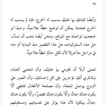
به.
وأيضًا قيامكِ بما عليكِ يسبب له الحرج، فإن لم يسبب له
الحرج فعندها يمكن أن توضع خطةٌ علاجيةٌ، وحبذا لو
شجعتِ تواصله مع الموقع، ونحن أيضًا نحب أن نسأل:
هل هذه السلوكيات، هل هذا التقصير منذ البداية أم جاء
في مراحل متأخرةٍ؟ لأن لكل حالةٍ خطةٌ علاجيةٌ.
نتمنى أولًا أن تقومي بما عليكِ، وأن تتجنبي العناد،
وتذكري أنكِ تؤجرين على كل إحسانكِ، وأن الصبر على
الزوج يوصل للجنة، وأن مصلحة الأطفال تقتضي ألَّا
يكون هناك عنادٌ، وألَّا يكون هناك تقصيرٌ، وألَّا يكون هناك
جدالٌ بينكما؛ لأن هذا يؤثر على نفسياتهم ومستقبلهم