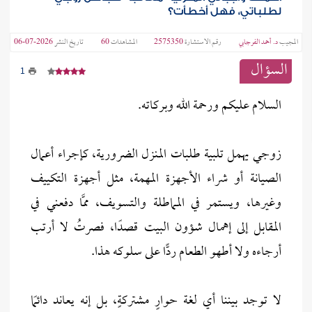
لطلباتي، فهل أخطأت؟
المجيب
د. أحمد الفرجابي
رقم الاستشارة
2575350
المشاهدات
60
تاريخ النشر
2026-07-06
السؤال
1
السلام عليكم ورحمة الله وبركاته.
زوجي يهمل تلبية طلبات المنزل الضرورية، كإجراء أعمال
الصيانة أو شراء الأجهزة المهمة، مثل أجهزة التكييف
وغيرها، ويستمر في المماطلة والتسويف، ممَّا دفعني في
المقابل إلى إهمال شؤون البيت قصدًا، فصرتُ لا أرتب
أرجاءه ولا أطهو الطعام ردًّا على سلوكه هذا.
لا توجد بيننا أي لغة حوارٍ مشتركةٍ، بل إنه يعاند دائمًا