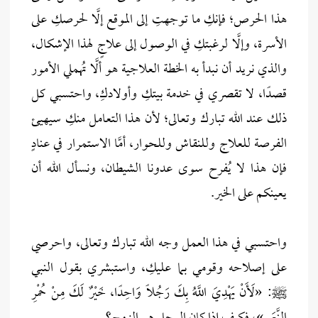
هذا الحرص؛ فإنكِ ما توجهتِ إلى الموقع إلَّا لحرصكِ على
الأسرة، وإلَّا لرغبتكِ في الوصول إلى علاجٍ لهذا الإشكال،
والذي نريد أن نبدأ به الخطة العلاجية هو ألَّا تُهملي الأمور
قصدًا، لا تقصري في خدمة بيتكِ وأولادكِ، واحتسبي كل
ذلك عند الله تبارك وتعالى؛ لأن هذا التعامل منكِ سيهيئ
الفرصة للعلاج وللنقاش وللحوار، أمَّا الاستمرار في عنادٍ
فإن هذا لا يُفرح سوى عدونا الشيطان، ونسأل الله أن
يعينكم على الخير.
واحتسبي في هذا العمل وجه الله تبارك وتعالى، واحرصي
على إصلاحه وقومي بما عليكِ، واستبشري بقول النبي
ﷺ: «لَأَنْ يَهْدِيَ اللَّهُ بِكَ رَجُلًا وَاحِدًا، خَيْرٌ لَكَ مِنْ حُمْرِ