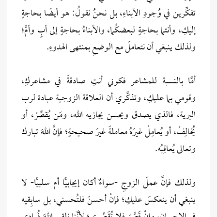
تفكِّرين في وُجودِ الأبناءِ، بل نحنُ نقولُ: هو أيضًا بحاجةٍ
إليكِ، وأنتما بحاجةٍ لبعضكُما، والأبناءُ بحاجةٍ إلى أبٍ وأمٍّ؛
ولذلك ينبغي أن نتعاملَ مع الوضعِ بمنتهى الهدوءِ.
أمَّا بالنسبة للمشاعر فكوني أنتِ صادقةً في مشاعركِ،
وقومي بما عليكِ، وتذكَّري أن العلاقة الزوجية عبادة لرب
البرية، فالذي يصدق ويحسن يجازيه الله، ومَن يُقصِّرْ، أو
يُخالِفْ، أو يُعامِلْ غيرَهُ معاملةً غيرَ صحيحةٍ؛ فإنَّ اللهَ تبارك
وتعالى يُعاقِبُه.
ولذلك فإنَّ عملَ الزوجِ -سواءٌ أكان إيجابيًّا أم سلبيًّا- لا
ينبغي أن ينعكسَ عليكِ؛ فإنْ أحسنَ فلتُحسني، بل سابِقيه