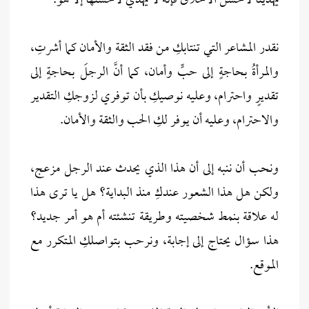
يهدينا لأحسن الأخلاق فإنه لا يهدي لأحسنها إلَّا هو.
نقدر المشاعر التي تنتابكِ من فقد الثقة والأمان كما أشرتِ،
والمرأةُ بحاجةٍ إلى حبٍّ وأمان، كما أنَّ الرجلَ بحاجةٍ إلى
تقديرٍ واحترام، وعليه نوصيكِ بأن توفري لزوجكِ التقدير
والاحترام، وعليه أن يوفر لكِ الحب والثقة والأمان.
ونحب أن ننبه إلى أن هذا الذي يحدث عند الرجل مزعج،
ولكن هل هذا الشعور عندكِ منذ البداية؟ هل يا ترى هذا
له علاقة بنمط شخصيته وطريقة تنشئته أم هو أمر جديد؟
هذا سؤال يحتاج إلى إجابة، ونرحب بتواصلكِ المتكرر مع
الموقع.