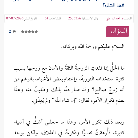
فما الحل؟
المجيب
د. أحمد الفرجابي
رقم الاستشارة
2575356
المشاهدات
54
تاريخ النشر
2026-07-07
السؤال
2
السلام عليكم ورحمة الله وبركاته.
ما الحلُّ إذا فقدتِ الزوجةُ الثقةَ والأمانَ مع زوجها بسبب
كثرة استخدامه التوريةَ، وإخفاءِ بعض الأشياء، بالرغم من
أنه زوجٌ صالح؟ وقد صارحتُه بذلك وطلبتُ منه وعدًا
بعدم تكرار الأمر، فقال: "إن شاء الله" ولم يَعِدْني.
وبعد ذلك تكرر الأمر، وهذا ما جعلني أشكُّ في أشياء
كثيرة، فأُرهقتُ نفسيًّا وفكرتُ في الطلاق، ولكن يوجد