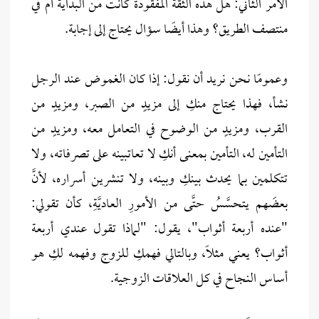
الأمر الثاني: هل هذه الثقة المفقودة كانت من البداية أم في
منتصف الطريق؟ وهذا أيضًا سؤال يحتاج إلى إجابة.
وعمومًا نحن نريد أن نقول: إذا كان الغموض عند الرجل
نشأ، فهذا يحتاج منكِ إلى مزيدٍ من الصبر، ومزيدٍ من
القرب، ومزيدٍ من الوضوح في التعامل معه، ومزيدٍ من
التأمين له، التأمين بمعنى أنكِ لا تعاتبينه على تصرفاته، ولا
تتكلمين بما يحدث بينكِ وبينه، ولا تنشرين أسراره، لأنَّ
بعضَهم يتحسَّسُ حتَّى من الأمورِ العاديَّةِ، كأن تقولي:
"عنده أربعة أثواب"، يقول: "لماذا تقول عندي أربعة
أثواب؟ يعني مثلًا، وبالتالي فهمكِ للزوج وفهمه لكِ هو
أساس النجاح في كل العلاقات الزوجية.