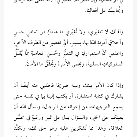
في الإحسانِ، وإنْ قَصَّرَ فلا تُقَصِّري؛ لأنَّنا نلقى اللهَ فُرادى
ويُحاسِبُنا على أفعالِنا.
ولذلك لا تتغيَّري، ولا تُغيِّري ما عندكِ من تعاملٍ حسنٍ
وأخلاقٍ أمركِ اللهُ بها، بسببِ أيِّ تقصيرٍ من الطرفِ الآخرِ،
واعلمي أنَّ استمراركِ في التميُّزِ وحُسنِ المعاملةِ ممَّا يُقلّلُ
السلوكياتِ السلبيةَ، ويحمي الأُسرةَ ويُحقّقُ لها الأمانَ.
وإذا كان الأمر بينكِ وبينه صريحًا فاطلبي منه أيضًا أن
يشارك في كتابة استشارة، أو يكتب إلينا بما في نفسه حتى
يسمع التوجيهات من إخوانه من الرجال، ونسأل الله أن
يعينكم على الخير، والسؤال يدل على تميز ورغبةٍ في تحسُّن
العلاقة، وهذا مما تُشكرين عليه وهو حق لكِ، ولكنَّنا