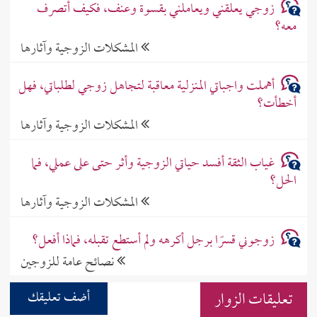
زوجي يعلقني ويعاملني بقسوة وعنف، فكيف أتصرف
معه؟
المشكلات الزوجية وآثارها
أهملت واجباتي المنزلية معاقبة لتجاهل زوجي لطلباتي، فهل
أخطأت؟
المشكلات الزوجية وآثارها
غياب الثقة أفسد حياتي الزوجية وأثر حتى على عملي، فما
الحل؟
المشكلات الزوجية وآثارها
زوجوني قسرًا برجل أكرهه ولم أستطع تقبله، فماذا أفعل؟
نصائح عامة للزوجين
تعليقات الزوار
أضف تعليقك