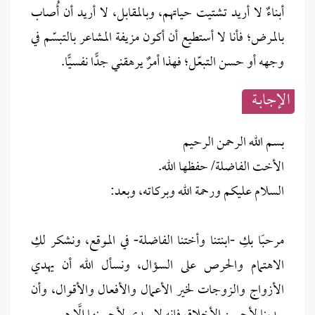
أبناءٌ لا أريد تشتيت حياتهم، وبالمقابل، لا أريد أن أُصاب
بالمرض؛ فأنا لا أستطيع أن أكون مزيفة المشاعر بالتبسّم في
وجهه أو حسن التبعّل؛ فهذا أمرٌ يرهقني جدًّا نفسيًّا.
الإجابــة
بسم الله الرحمن الرحيم
الأخت الفاضلة/ حفظها الله.
السلام عليكم ورحمة الله وبركاته، وبعد:
مرحبًا بكِ -ابنتنا وأختنا الفاضلة- في الموقع، ونشكر لكِ
الاهتمام والحرص على السؤال، ونسأل الله أن يهدي
الأزواج والزوجات لخير الأعمال والأفعال والأقوال، وأن