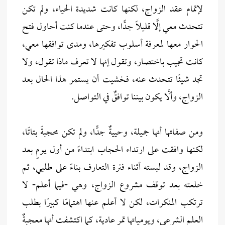
لإتمام عقد الزواج، لكنها كانت شديدة الحياء، ولم تكن
تتحدث معي إلَّا قليلًا جدًّا، وحتى عندما كنت أحاول فتح
الحوار معها لمعرفة أسلوب تفكيرها، ومدى توافقها معي،
كانت تجيب باختصار، وتقول إنها لا تعرف ماذا تقول، ولا
تجد شيئًا تتحدث عنه، فخشيت أن يستمر هذا الحال بعد
الزواج، وألَّا يكون بيننا توافقٌ في التواصل.
ومن صفاتها أنها جميلة، وحييةٌ جدًّا، ولم تكن محجبةً بتاتًا،
لكنها وافقت على ارتداء الحجاب ابتداءً من أول يومٍ بعد
الزواج، وقد لبسته أثناء فترة التعارف بناءً على طلبي، ثم
خلعته بعد توقف مشروع الزواج، وهي -فيما أعلم- لا
ترتكب المنكرات، لكن لا أعلم عنها اهتمامًا كبيرًا بطلب
العلم الشرعي، ويومياتها تمر عادية، كما اكتشفت أنها معجبةٌ