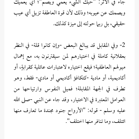
جاء في الأثر: "حبك الشيء يعمي ويصم"؛ أي يعميك
ويصمك عن عيوبه؛ وذلك لأن قوة العاطفة تزيل أي عيب
حقيقي، بل ربما حولته إلى ميزة كذلك.
2- وفي المقابل قد يبالغ البعض -وإن كانوا قلة- في النظر
بعقلانية كاملة في اختيارهم لمن سيقترنون به، مع إهمال
ميولهم العاطفية؛ فيقع اختياره لاعتبارات عائلية كقرابةٍ، أو
أكاديمية، أو مادية -كتكافؤ أكاديمي أو مادي- فقط، وهو
تطرف في الجهة المقابلة؛ فميل النفوس وارتياحها من
العوامل المعتبرة في الاختيار، وقد جاء عن النبي -صلى الله
عليه وسلم - قوله: "الأرواح جنود مجندة ما تعارف منها
ائتلف، وما تنافر منها اختلف".