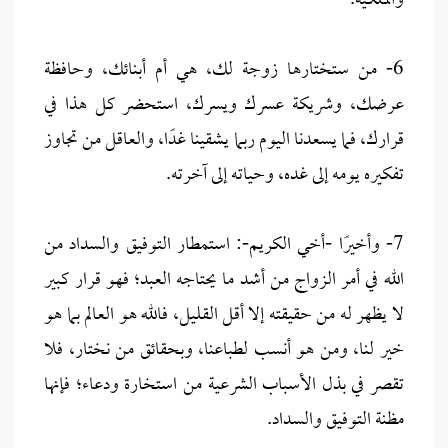
والملكية.
6- من ستختارها زوجة لك، هي أم أبنائك، وحافظة
عرضك، وشريكة عسرك ويسرك، استحضر كل هذا في
قرارك، فما يسعدنا اليوم ربما يشقينا غدًا، والعاقل من تجاوز
تفكيره يومه إلى غده، وحياته إلى آخرته.
7- وأخيرًا -أخي الكريم-: استمطار التوفيق والسداد من
الله في أمر الزواج من أشد ما يحتاجه العبد؛ فهو قرار كبير
لا يظهر له من حقيقته إلا أقل القليل، فالله هو العالم بما هو
خير لنا، ومن هو أنسب لطباعنا، وبحقائق من نختار، فلا
تقصر في بذل الأسباب الشرعية من استخارة ودعاء؛ فإنها
مظنة التوفيق والسداد.