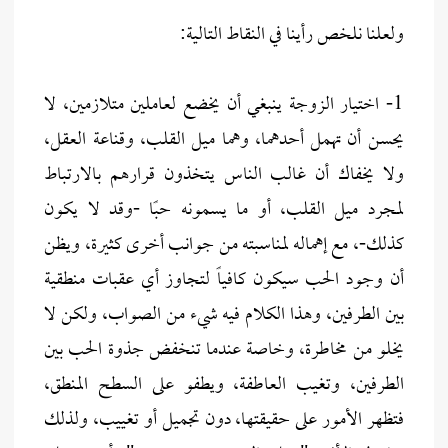
ولعلنا نلخص رأينا في النقاط التالية:
1- اختيار الزوجة ينبغي أن يخضع لعاملين متلازمين، لا
يحسن أن تهمل أحدهما، وهما ميل القلب، وقناعة العقل،
ولا يخفاك أن غالب الناس يتخذون قرارهم بالارتباط
لمجرد ميل القلب، أو ما يسمونه حبًا -وقد لا يكون
كذلك-، مع إهماله لمناسبته من جوانب أخرى كثيرة، ويظن
أن وجود الحب سيكون كافياً لتجاوز أي عقبات منطقية
بين الطرفين، وهذا الكلام فيه شيء من الصواب، ولكن لا
يخلو من مخاطرة، وخاصة عندما تنخفض جذوة الحب بين
الطرفين، وتغيب العاطفة، ويطفو على السطح المنطق،
فتظهر الأمور على حقيقتها، دون تجميل أو تغييب، ولذلك