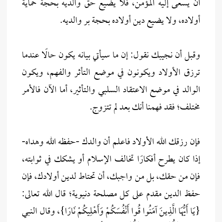
أن يسعى إليه المؤمن، فلا يضيع حق والديه بحجة حماية
أولاده، ولا يضيع دين أولاده بحجة بر والديه.
وقبل أن نجيبك نقول: إن ما سيأتي بيانه يكون حالًا عندما
ترزق الأولاد ويكونون في موضع التأثر والفهم، ويكون
الوالد في موضع الاعتقاد السلبي والتأثير، أما الآن فالأمر
مختلف؛ فقد فهمنا أنك بعد لم تتزوج.
فإن رزقك الله الأولاد فاعلم أن والدك -حفظه الله وهداه-
إذا كان يطرح أفكارًا تخالف الإسلام أو يشكك في ثوابته،
فإن من حقك، بل من واجبك، أن تحتاط لدين أولادك، فإن
حفظ الدين مقدم على كل مصلحة دنيوية؛ قال الله تعالى:
{يَا أَيُّهَا الَّذِينَ آمَنُوا قُوا أَنْفُسَكُمْ وَأَهْلِيكُمْ نَارًا}، وقال النبي