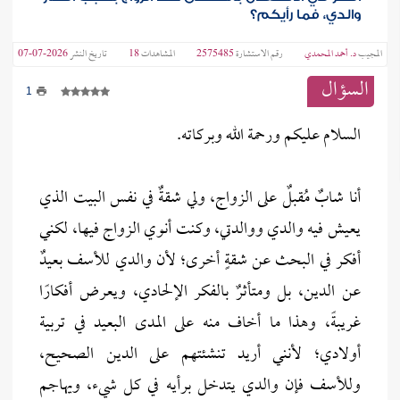
والدي، فما رأيكم؟
المجيب
د. أحمد المحمدي
رقم الاستشارة
2575485
المشاهدات
18
تاريخ النشر
2026-07-07
السؤال
1
السلام عليكم ورحمة الله وبركاته.
أنا شابٌ مُقبلٌ على الزواج، ولي شقةٌ في نفس البيت الذي
يعيش فيه والدي ووالدتي، وكنت أنوي الزواج فيها، لكني
أفكر في البحث عن شقةٍ أخرى؛ لأن والدي للأسف بعيدٌ
عن الدين، بل ومتأثرٌ بالفكر الإلحادي، ويعرض أفكارًا
غريبةً، وهذا ما أخاف منه على المدى البعيد في تربية
أولادي؛ لأنني أريد تنشئتهم على الدين الصحيح،
وللأسف فإن والدي يتدخل برأيه في كل شيء، ويهاجم