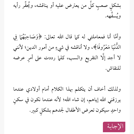
بشكلٍ صعبٍ كلَّ من يعترض عليه أو يناقشه، ويُحقِّر رأيه
ويُسفِّهه.
وأمَّا أنا فمعاملتي له كما قال الله تعالى: ﴿وَصَاحِبْهُمَا فِي
الدُّنْيَا مَعْرُوفًا﴾، ولا أناقشه في شيءٍ من أمور الدين؛ لأنني
لا أجد إلَّا التقريع والسب، كلما رددت على أمرٍ عرضه
للنقاش.
ولذلك أخاف أن يتكلم بهذا الكلام أمام أولادي عندما
يرزقني الله إياهم، إن شاء الله؛ لأنه عندما نكون في سكنٍ
واحدٍ سيكون تعرض الأطفال لجدهم بشكلٍ كبير.
الإجابــة