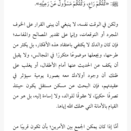
ﷺ: «كُلُّكُمْ رَاعٍ، وَكُلُّكُمْ مَسْؤُولٌ عَنْ رَعِيَّتِهِ».
ولكن في الوقت نفسه، لا ينبغي أن يبنى القرار على الخوف
المجرد أو التوقعات، وإنما على تقدير المصالح والمفاسد؛
فإن كان والدك لا يكتفي باعتقاد هذه الأفكار، بل يكثر من
طرحها، ويجعلها موضوعًا متكررًا في المجالس، ولا يقبل
أن يكف عن الحديث عنها أمام الأطفال، أو يغلب على
ظنك أن وجود أولادك معه بصورة يومية سيؤثر في
عقيدتهم، فإن البحث عن مسكن مستقل يكون حينئذ
تصرفًا حكيمًا، لا عقوقًا للوالد، ولا إساءة إليه، بل هو من
القيام بالأمانة التي حملك الله إياها.
أمَّا إذا كان يمكن الجمع بين الأمرين؛ بأن تكون قريبًا من