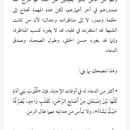
وكم من أناس كانوا بعيدين عن الله، ثم شرح الله
صدورهم في آخر أعمارهم، لكن هذه المهمة تحتاج إلى
حكمة وصبر، لا إلى مناظرات وجدال؛ لأن من كانت
الشبهة قد استقرت في قلبه، قد لا يغيره كسب المناظرة،
وإنما قد يغيره حسن الخلق، وطول الصحبة، وصدق
الدعاء.
ولهذا ننصحك بما يلي:
• أكثر من الدعاء له في أوقات الإجابة، فإن «قُلُوبَ بَنِي آدَمَ
كُلَّهَا بَيْنَ إِصْبَعَيْنِ مِنْ أَصَابِعِ الرَّحْمَنِ، كَقَلْبٍ وَاحِدٍ، يُصَرِّفُهُ
حَيْثُ يَشَاءُ»، ولا تيأس من هدايته مهما طال الزمن.