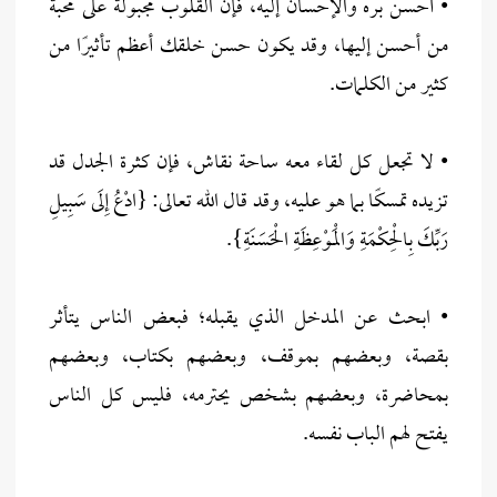
• أحسن بره والإحسان إليه، فإن القلوب مجبولة على محبة
من أحسن إليها، وقد يكون حسن خلقك أعظم تأثيرًا من
كثير من الكلمات.
• لا تجعل كل لقاء معه ساحة نقاش، فإن كثرة الجدل قد
تزيده تمسكًا بما هو عليه، وقد قال الله تعالى: {ادْعُ إِلَى سَبِيلِ
رَبِّكَ بِالْحِكْمَةِ وَالْمَوْعِظَةِ الْحَسَنَةِ}.
• ابحث عن المدخل الذي يقبله؛ فبعض الناس يتأثر
بقصة، وبعضهم بموقف، وبعضهم بكتاب، وبعضهم
بمحاضرة، وبعضهم بشخص يحترمه، فليس كل الناس
يفتح لهم الباب نفسه.