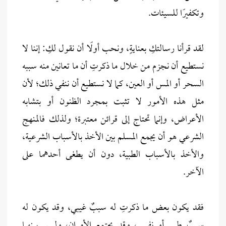
وتكفيرًا للسيئات.
لقد قرأنا رسالتكِ بعنايةٍ، ونحب أولًا أن نقول لكِ: إننا لا
نستطيع أن نجزم من خلال ما ذكرتِ أن ما تعانين منه سببه
السحر أو المس أو العين، كما لا نستطيع أن ننفي ذلك؛ لأن
مثل هذه الأمور لا تثبت بمجرد الظنون أو بتشابه
الأعراض، وإنما تحتاج إلى قرائن معتبرة؛ ولذلك فالمنهج
الشرعي هو أن يجمع المسلم بين الأخذ بالأسباب الشرعية،
والأخذ بالأسباب الطبية، دون أن يطغى أحدهما على
الآخر.
فقد يكون بعض ما ذكرتِ له سببٌ غيبي، وقد يكون له
سببٌ طبي أو نفسي، وقد يجتمع الأمران، وليس بينهما