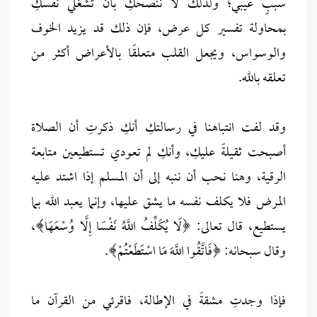
سببٍ غيبي؛ ولذلك لا ننصحكِ بأن تشغلي نفسكِ
بمحاولة تفسير كل عرض، فإن ذلك قد يزيد الخوف
والوسواس، ويجعل القلب متعلقًا بالأعراض أكثر من
تعلقه بالله.
وقد لفت انتباهنا في رسالتكِ أنكِ ذكرتِ أن الصلاة
أصبحت ثقيلةً عليكِ، وأنكِ لم تعودي تستطيعين متابعة
الرقية، وهنا نحب أن ننبه إلى أن المسلم إذا اشتد عليه
المرض فلا يكلف نفسه ما يشق عليها، وإنما يعبد الله بما
يستطيع، قال تعالى: ﴿لَا يُكَلِّفُ اللَّهُ نَفْسًا إِلَّا وُسْعَهَا﴾،
وقال سبحانه: ﴿فَاتَّقُوا اللَّهَ مَا اسْتَطَعْتُمْ﴾.
فإذا وجدتِ مشقةً في الإطالة، فاقرئي من القرآن ما