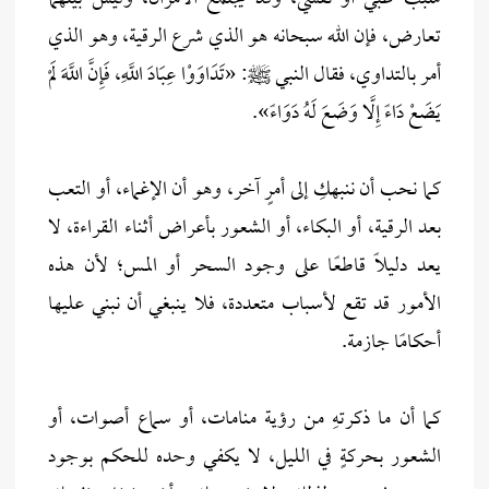
تعارض، فإن الله سبحانه هو الذي شرع الرقية، وهو الذي
أمر بالتداوي، فقال النبي ﷺ: «تَدَاوَوْا عِبَادَ اللَّهِ، فَإِنَّ اللَّهَ لَمْ
يَضَعْ دَاءً إِلَّا وَضَعَ لَهُ دَوَاءً».
كما نحب أن ننبهكِ إلى أمرٍ آخر، وهو أن الإغماء، أو التعب
بعد الرقية، أو البكاء، أو الشعور بأعراض أثناء القراءة، لا
يعد دليلًا قاطعًا على وجود السحر أو المس؛ لأن هذه
الأمور قد تقع لأسباب متعددة، فلا ينبغي أن نبني عليها
أحكامًا جازمة.
كما أن ما ذكرتهِ من رؤية منامات، أو سماع أصوات، أو
الشعور بحركةٍ في الليل، لا يكفي وحده للحكم بوجود