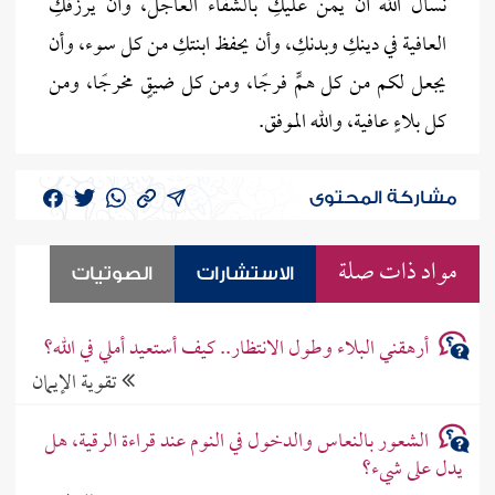
نسأل الله أن يمنّ عليكِ بالشفاء العاجل، وأن يرزقكِ
العافية في دينكِ وبدنكِ، وأن يحفظ ابنتكِ من كل سوء، وأن
يجعل لكم من كل همٍّ فرجًا، ومن كل ضيقٍ مخرجًا، ومن
كل بلاءٍ عافية، والله الموفق.
مشاركة المحتوى
مواد ذات صلة
الاستشارات
الصوتيات
أرهقني البلاء وطول الانتظار.. كيف أستعيد أملي في الله؟
تقوية الإيمان
الشعور بالنعاس والدخول في النوم عند قراءة الرقية، هل
يدل على شيء؟