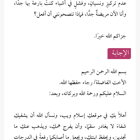
عدم تركيزٍ ونسيانٍ، وفشلٍ في أشياء كنتُ بارعةً بها جدًّا،
وأنا الآن مريضةٌ جدًّا، فماذا تنصحونني أن أفعل؟
جزاكم الله خيرًا.
الإجابــة
بسم الله الرحمن الرحيم
الأخت الفاضلة/ رجاء حفظها الله.
السلام عليكم ورحمة الله وبركاته، وبعد:
أهلًا بكِ في موقعكِ إسلام ويب، ونسأل الله أن يشفيكِ
شفاءً لا يغادر سقمًا، وأن يفرج همكِ، ويذهب عنكِ ما
تجدين، ويحفظ ابنتكِ، ويجعل ما أصابكما رفعةً في الدرجات