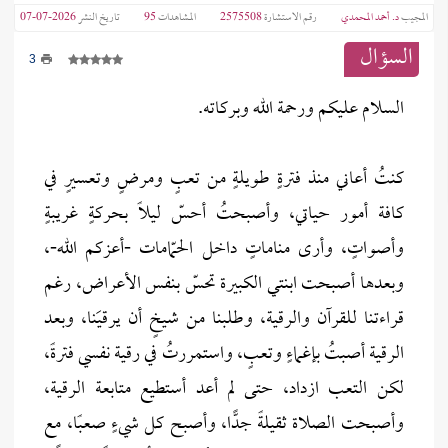
المجيب
د. أحمد المحمدي
رقم الاستشارة
2575508
المشاهدات
95
تاريخ النشر
2026-07-07
السؤال
3
السلام عليكم ورحمة الله وبركاته.
كنتُ أعاني منذ فترةٍ طويلةٍ من تعبٍ ومرضٍ وتعسيرٍ في
كافة أمور حياتي، وأصبحتُ أحسّ ليلًا بحركةٍ غريبةٍ
وأصواتٍ، وأرى مناماتٍ داخل الحمّامات -أعزكم الله-،
وبعدها أصبحت ابنتي الكبيرة تحسّ بنفس الأعراض، رغم
قراءتنا للقرآن والرقية، وطلبنا من شيخٍ أن يرقيَنا، وبعد
الرقية أصبتُ بإغماءٍ وتعبٍ، واستمررتُ في رقية نفسي فترةً،
لكن التعب ازداد، حتى لم أعد أستطيع متابعة الرقية،
وأصبحت الصلاة ثقيلةً جدًّا، وأصبح كل شيءٍ صعبًا، مع