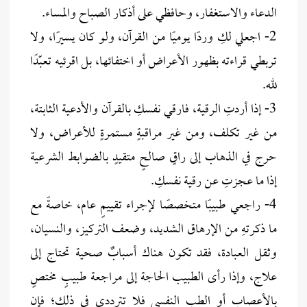
الدعاء والاستغفار، وحافظي على أذكار الصباح والمساء.
2- اجعلي لكِ وردًا يوميًا من القرآن، ولو كان يسيرًا، ولا
تربطي قراءته بظهور الأعراض أو اختفائها، بل اقرئيه تعبّدًا
لله.
3- إذا أردتِ الرقية، فارقي نفسكِ بالقرآن والأدعية الثابتة،
من غير تكلف، ومن غير مراقبةٍ مستمرةٍ للأعراض، ولا
حرج في الذهاب إلى راقٍ صالحٍ متقيدٍ بالضوابط الشرعية
إذا ما عجزتِ عن رقية نفسكِ.
4- راجعي طبيبًا متخصصًا لإجراء تقييمٍ عام، خاصةً مع
ما ذكرتهِ من الإرهاق الشديد، وضعف التركيز، والنسيان،
وثقل العبادة، فقد تكون هناك أسبابٌ صحية تحتاج إلى
علاج، وإذا رأى الطبيب الحاجة إلى مراجعة طبيبٍ مختصٍ
بالأعصاب أو الطب النفسي فلا تترددي في ذلك؛ فإن