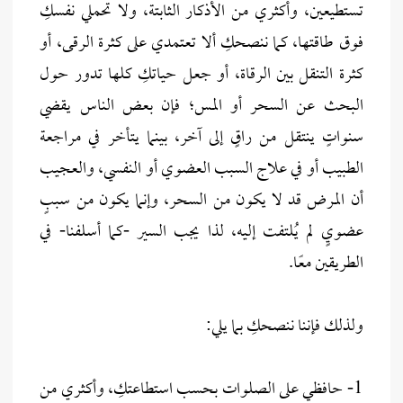
تستطيعين، وأكثري من الأذكار الثابتة، ولا تحملي نفسكِ
فوق طاقتها، كما ننصحكِ ألا تعتمدي على كثرة الرقى، أو
كثرة التنقل بين الرقاة، أو جعل حياتكِ كلها تدور حول
البحث عن السحر أو المس؛ فإن بعض الناس يقضي
سنواتٍ ينتقل من راقٍ إلى آخر، بينما يتأخر في مراجعة
الطبيب أو في علاج السبب العضوي أو النفسي، والعجيب
أن المرض قد لا يكون من السحر، وإنما يكون من سببٍ
عضويٍ لم يُلتفت إليه، لذا يجب السير -كما أسلفنا- في
الطريقين معًا.
ولذلك فإننا ننصحكِ بما يلي:
1- حافظي على الصلوات بحسب استطاعتكِ، وأكثري من