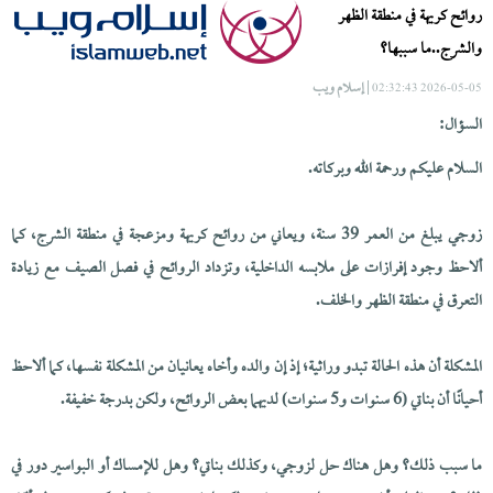
روائح كريهة في منطقة الظهر
والشرج..ما سببها؟
| إسلام ويب
2026-05-05 02:32:43
السؤال:
السلام عليكم ورحمة الله وبركاته.
زوجي يبلغ من العمر 39 سنة، ويعاني من روائح كريهة ومزعجة في منطقة الشرج، كما
ألاحظ وجود إفرازات على ملابسه الداخلية، وتزداد الروائح في فصل الصيف مع زيادة
التعرق في منطقة الظهر والخلف.
المشكلة أن هذه الحالة تبدو وراثية؛ إذ إن والده وأخاه يعانيان من المشكلة نفسها، كما ألاحظ
أحيانًا أن بناتي (6 سنوات و5 سنوات) لديهما بعض الروائح، ولكن بدرجة خفيفة.
ما سبب ذلك؟ وهل هناك حل لزوجي، وكذلك بناتي؟ وهل للإمساك أو البواسير دور في