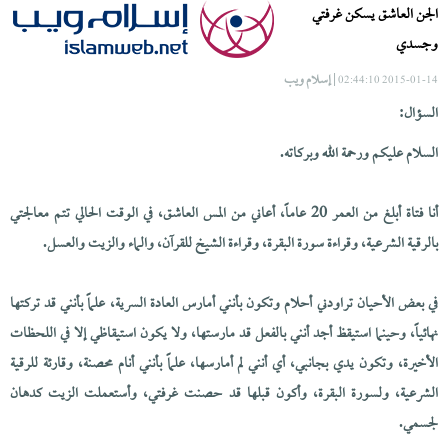
الجن العاشق يسكن غرفتي
وجسدي
| إسلام ويب
2015-01-14 02:44:10
السؤال:
السلام عليكم ورحمة الله وبركاته.
أنا فتاة أبلغ من العمر 20 عاماً، أعاني من المس العاشق، في الوقت الحالي تتم معالجتي
بالرقية الشرعية، وقراءة سورة البقرة، وقراءة الشيخ للقرآن، والماء والزيت والعسل.
في بعض الأحيان تراودني أحلام وتكون بأنني أمارس العادة السرية، علماً بأنني قد تركتها
نهائياً، وحينما استيقظ أجد أنني بالفعل قد مارستها، ولا يكون استيقاظي إلا في اللحظات
الأخيرة، وتكون يدي بجانبي، أي أنني لم أمارسها، علماً بأنني أنام محصنة، وقارئة للرقية
الشرعية، ولسورة البقرة، وأكون قبلها قد حصنت غرفتي، وأستعملت الزيت كدهان
لجسمي.