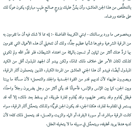
بالتخلُّص من هذا الجن العاشق، وأن يمُنَّ عليك بزوجٍ صالحٍ طيبٍ مباركٍ، يكون عونًا لك
على طاعته ورضاه.
وبخصوص ما ورد برسالتك - ابنتي الكريمة الفاضلة -: إنه مما لا شك فيه أن ما تقومين به
من الرقية الشرعية وغيرها شأنها عظيم جدًّا، ولك أن تتخيلي أن هذه الأعمال التي تقومين
بها تردَّ عنك أكثر من ثمانين أو تسعين بالمائة من اعتداء الشيطان، فلو قدَّر الله ولم تكوني
كذلك لكان الأمر على خلاف ذلك تمامًا، ولكن يبدو أن الجهد المبذول أقل من الكيد
المبذول أيضًا، فيبدو أن هذا الجني العاشق من المردة الكبار، الذين يتحملون آثار الرقية،
ويصبرون عليها؛ لأن لديهم قدر من القوة الجسدية والجلد والتحمل؛ لأن مسألة ما بيننا
وبين الجن، كما بين الإنس والإنس، فأحيانًا قد يأتي أكثر من رجل يضربون رجلاً واحدًا،
فيظل يُقاوم وقد ينتصر عليهم، وقد يُقاوم لفترة طويلة، ثم يسقط بعد ذلك، إلا أنه قد
يستمر في المقاومة لفترة، هكذا الجن، قد يكون الجن قويًّا؛ ولذلك يتحمَّل آثار الرقية، سواء
كانت الرقية مباشرة، أو سورة البقرة، أو الماء والزيت والعسل، قد يتحمل ذلك كله؛ لأن
لديه هدفا يريد تحقيقه، ويتحمَّل في سبيله ما لا يتخيله العقل.