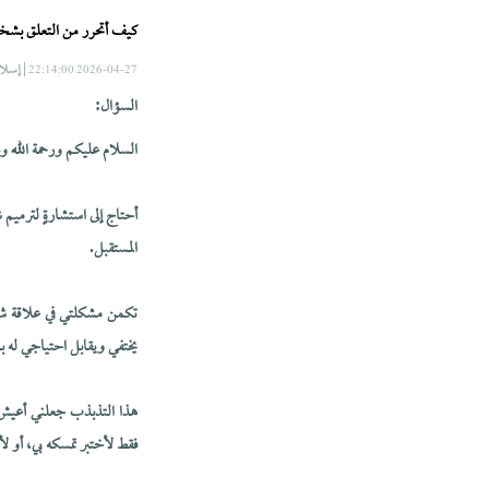
كيف أتحرر من التعلق بش
| إسلا
2026-04-27 22:14:00
السؤال:
السلام عليكم ورحمة الله وب
أحتاج إلى استشارةٍ لترميم
المستقبل.
تكمن مشكلتي في علاقة شخص
يختفي ويقابل احتياجي له 
هذا التذبذب جعلني أعيش
فقط لأختبر تمسكه بي، أو لأ