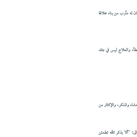
ن له مأرب من بناء علاقة
خطأ، والعلاج ليس في جلد
شاء والمنكر، والإكثار من
لى: "ألا بذكر الله تطمئن