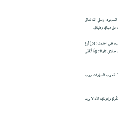
 السجود، وسلي الله تعالى
على دينكِ ودنياكِ.
ففي الحديث: (مَنْ لَزِمَ
عل لك صلاتي كلها؟: (إِذًا تُكْفَى
إلا الله رب السماوات ورب
ركِ ويحزنكِ؛ لأنه لا يريد