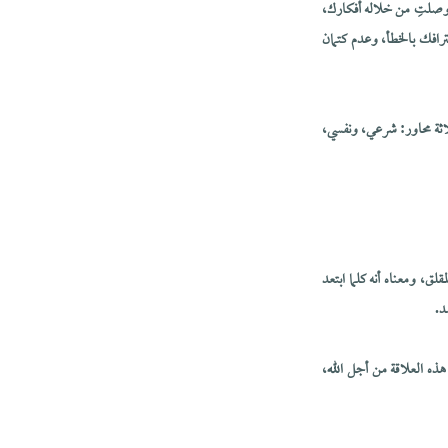
 أوصلتِ من خلاله أفكارك،
افك بالخطأ، وعدم كتمان
ثلاثة محاور: شرعي، ونفسي،
ق، ومعناه أنه كلما ابتعد
د.
ذه العلاقة من أجل الله،