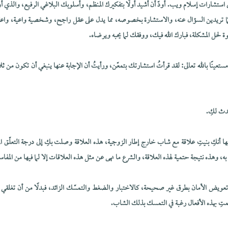
في استشارات إسلام ويب. أودّ أن أشيد أولًا بتفكيرك المنظم، وأسلوبك البلاغي الرفيع، والذي
ا تريدين السؤال عنه، والاستشارة بخصوصه، مما يدل على عقل راجح، وشخصية واعية، واعتر
لحل المشكلة، فبارك الله فيك، ووفقك لما يحبه ويرضاه.
ستعينًا بالله تعالى: لقد قرأتُ استشارتك بتمعّن، ورأيتُ أن الإجابة عنها ينبغي أن تكون من 
حدث لكِ.
ا أنكِ بنيتِ علاقة مع شاب خارج إطار الزوجية، هذه العلاقة وصلت بكِ إلى درجة التعلّق المقل
 به، وهذه نتيجة حتمية لهذه العلاقة، والشرع ما نهى عن مثل هذه العلاقات إلا لما فيها من المفاس
ِ تعويض الأمان بطرق غير صحيحة، كالاختبار والضغط والتمسّك الزائد، فبدلًا من أن تغلقي ه
قمتِ بهذه الأفعال رغبة في التمسك بذلك الشاب.