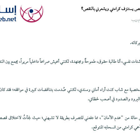
خص يستنزف كرامتي ويشعرني بالنقص؟
م ويب
ركاته.
 شتات نفسي، أنا طالبة حقوق، طموحةٌ ومجتهدة، لكنني أعيش صراعاً داخلياً مريراً، يجمع بين ال
ية مع شاب كنت أراه أماني وسندي، لكنني صُدمت بتناقضات كبيرة في مواقفه؛ فقد كان يعد
بالبرود والصدود في أصعب لحظاتي.
 حالة من "عدم الأمان"، مما دفعني للتصرف بطريقة لا تشبهني؛ حيث لجأتُ لاختلاق قص
حمي كرامتي من انسحابه المتوقع.