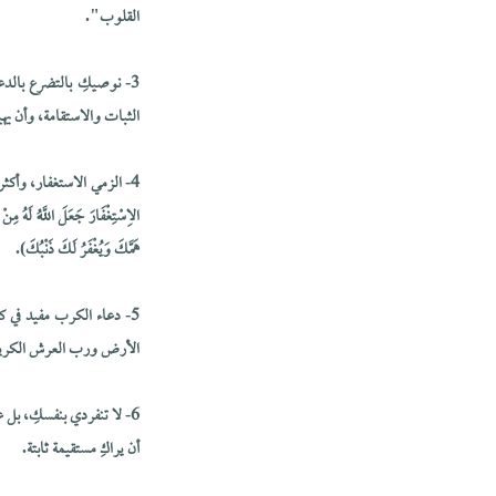
القلوب".
3- نوصيكِ بالتضرع بالدع
الثبات والاستقامة، وأن يهي
4- الزمي الاستغفار، وأك
الِاسْتِغْفَارَ جَعَلَ اللَّهُ لَه
هَمَّكَ وَيُغْفَرُ لَكَ ذَنْبُكَ).
5- دعاء الكرب مفيد في كل
الأرض ورب العرش الكري
6- لا تنفردي بنفسكِ، بل ع
أن يراكِ مستقيمة ثابتة.