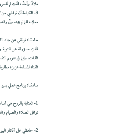
ملاذًا وأمانًا، فأنتِ لم تخس
3- الكرامة أن ترفضي من
معكِ، فلما لم يجده ولّى وا
خامسًا: توقفي عن جلد ال
فأنتِ مسؤولة عن التوبة و
الذات، وإنما في تقويم النف
الفتاة المسلمة عزيزة مطلوبة
سادسًا: برنامج عملي يسير
1- العناية بالروح هي أس
نوافل الصلاة والصيام وتل
2- حافظي على أذكار اليوم