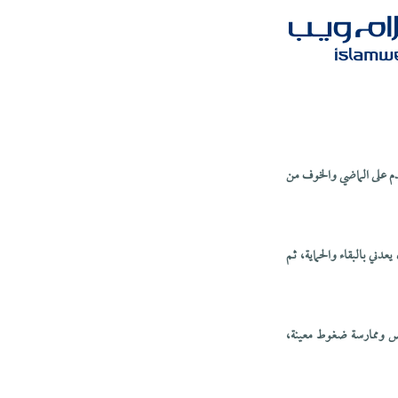
ندم على الماضي والخوف من
ني بالبقاء والحماية، ثم
ص وممارسة ضغوط معينة،