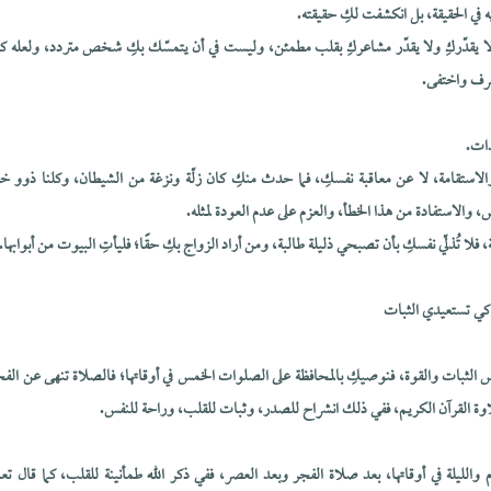
ريه في الحقيقة، بل انكشفت لكِ حقيقته.
 لا يقدّركِ ولا يقدّر مشاعركِ بقلب مطمئن، وليست في أن يتمسّك بكِ شخص متردد، ولعله كا
نصرف واختفى.
ذات.
الاستقامة، لا عن معاقبة نفسكِ، فما حدث منكِ كان زلّة ونزغة من الشيطان، وكلنا ذوو 
س، والاستفادة من هذا الخطأ، والعزم على عدم العودة لمثله.
، فلا تُذلّي نفسكِ بأن تصبحي ذليلة طالبة، ومن أراد الزواج بكِ حقًا؛ فليأتِ البيوت من أبوابها.
 كي تستعيدي الثبات
اس الثبات والقوة، فنوصيكِ بالمحافظة على الصلوات الخمس في أوقاتها؛ فالصلاة تنهى عن الفح
اوة القرآن الكريم، ففي ذلك انشراح للصدر، وثبات للقلب، وراحة للنفس.
 والليلة في أوقاتها، بعد صلاة الفجر وبعد العصر، ففي ذكر الله طمأنينة للقلب، كما قال تعا