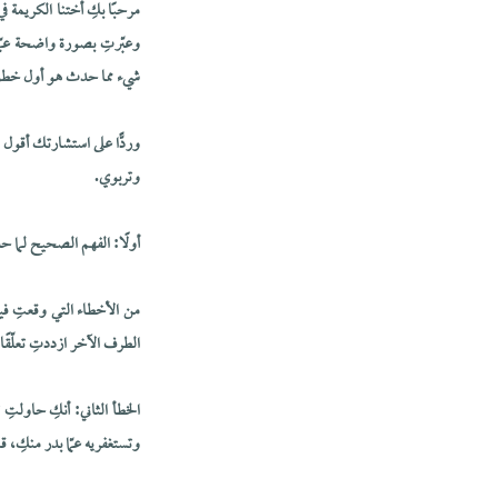
مرحبًا بكِ أختنا الكريمة 
وعبّرتِ بصورة واضحة عمّ
شيء مما حدث هو أول خطوة 
وردًّا على استشارتك أقول م
وتربوي.
أولًا: الفهم الصحيح لما 
من الأخطاء التي وقعتِ فيه
الطرف الآخر ازددتِ تعلّقًا
الخطأ الثاني: أنكِ حاولت
وتستغفريه عمّا بدر منكِ، 