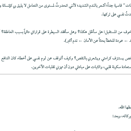
ذات" قاسية جداً؛ أشعر بالندم الشديد؛ لأنني انحدرتُ لمستوى من التعامل لا يليق بي كإنسانة 
تُ نفسي على تركها.
خوف من المستقبل: هل سأظل هكذا؟ وهل سأفقد السيطرة على قراراتي دائماً بسبب العاطفة؟ 
 عودة للخطأ بحثاً عن الأمان ← ندم أكبر).
خص يستنزف كرامتي ويشعرني بالنقص؟ وكيف أتوقف عن لوم نفسي على أخطاء كان الدافع 
استعادة سكينة قلبي، والثبات على مبادئي دون أن تهزني تقلبات الآخرين.
ها الله.
ركاته، وبعد: