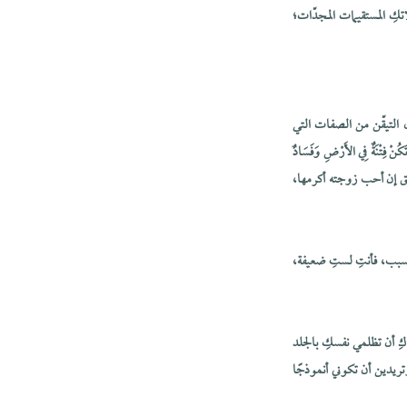
تكِ المستقيمات المجدّات؛
 التيقّن من الصفات التي
 فِتْنَةٌ فِي الأَرْضِ وَفَسَادٌ
خلق إن أحب زوجته أكرمها،
لسبب، فأنتِ لستِ ضعيفة،
ِ أن تظلمي نفسكِ بالجلد
تريدين أن تكوني أنموذجًا