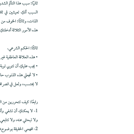
ثانيًا: سبب هذا التألم الشدي
السبب أنكِ تعيشين في ثلا
الذات، وثالثًا: الخوف من ا
هذه الأمور الثلاثة أدخلت
ثالثًا: الحكم الشرعي.
• هذه العلاقة العاطفية غير 
• يجب عليكِ أن تتوبي توبة
• لا تجعلي هذه الذنوب حاج
لا يحتسب، ولعل في انصراف 
رابعًا: كيف تتحررين من ال
1- لا يمكنكِ أن تشفي و
ولا تبحثي عنه، ولا تتابعي
2- افهمي الحقيقة بوضوح