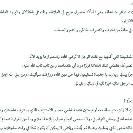
د.
ث دوائر متداخلة، وهي: أولًا: حصول جرح في العلاقة، والمتمثل بالخذلان والبرود العاطفي 
لتكرار.
كِ في حلقة من الخوف والتصرف الخاطئ والندم والضعف.
المنضبطة التي أقمتِها مع ذلك الرجل لا تُرضي الله، واستمرارها يزيد الألم.
 نصوحًا، فتقطعي تلك العلاقة فورًا دون أي مقدمات، ومن تاب تاب الله عليه.
زًا بينكِ وبين بداية جديدة تستقيمين فيها على دين الله، ورزقك سيأتيك، ومن يتقِ الله يجعل
الرجل عنكِ خيرًا لكِ في دينكِ ودنياكِ.
تعلّق؟
أنتِ لا زلتِ متواصلة معه أو تبحثين عنه، فاقطعي مصدر الاستنزاف الذي يستنزف عاطفتكِ ون
 صفحاته في وسائل التواصل، ولا تسمحي له بالوصول إليكِ؛ فالعلاج يبدأ من القرار الشجاع لا
؛ فالشخص الذي يعطيكِ وعودًا ثم يُخلف ويختفي لا يمكن أن يكون ثابتًا في وقت حاجتكِ، و