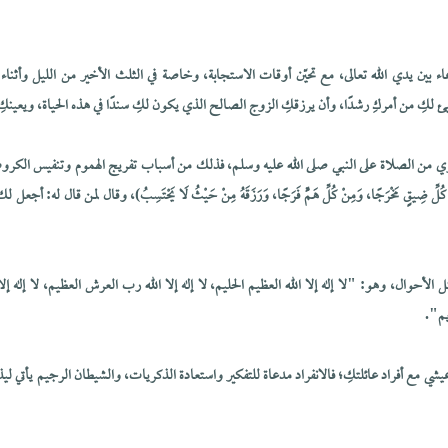
اء بين يدي الله تعالى، مع تحيّن أوقات الاستجابة، وخاصة في الثلث الأخير من الليل وأثناء
ئ لكِ من أمركِ رشدًا، وأن يرزقكِ الزوج الصالح الذي يكون لكِ سندًا في هذه الحياة، ويعينكِ 
ثري من الصلاة على النبي صلى الله عليه وسلم، فذلك من أسباب تفريج الهموم وتنفيس الكروب، 
ُ مِنْ كُلِّ ضِيقٍ مَخْرَجًا، وَمِنْ كُلِّ هَمٍّ فَرَجًا، وَرَزَقَهُ مِنْ حَيْثُ لَا يَحْتَسِبُ)، وقال لمن قال له: أج
 الأحوال، وهو: "لا إله إلا الله العظيم الحليم، لا إله إلا الله رب العرش العظيم، لا إله 
م".
يشي مع أفراد عائلتكِ؛ فالانفراد مدعاة للتفكير واستعادة الذكريات، والشيطان الرجيم يأتي ليذكّ