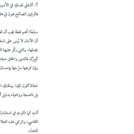
7- أشغلي نفسكِ في الأمور
فالرفيق الصالح عون في هذه
سابعًا: أهم نقطة يجب أن تف
أن الأمان لا يُبنى على ش
يحملها، والتي ركّز عليها النبي صل
كَبِيرٌ)، فالدين والخلق ص
وإن كرهها سرّحها بإحسان.
ختامًا أقول لكِ: يمكنكِ 
بل ناضجة وواعية، بدليل أ
أنتِ كما ذكرتِ في استشار
القاسي، واتركي هذه العلاق
للعدل.