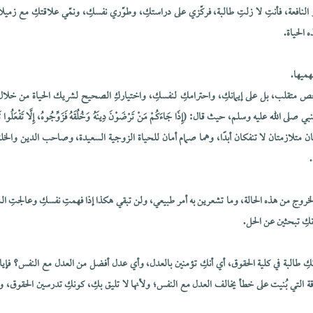
 النافعة، فأنتِ لا زلتِ طالبة، فركّزي على دراستكِ، وطوّري نفسكِ، ونمّي علاقتكِ مع زميلا
 الحياة.
هميها.
خص متقلب، بل على إيمانكِ، واحترامكِ لنفسكِ، واختياركِ الصحيح لشريك الحياة من خلال
ى الله عليه وسلم، حيث قال: (إِذَا جَاءَكُمْ مَنْ تَرْضَوْنَ دِينَهُ وَخُلُقَهُ فَزَوِّجُوهُ، إِلَّا تَفْعَلُوا تَكُنْ
فتان متلازمتان لا تنفكان أبدًا، وهما صمام أمان للحياة الزوجية السعيدة، وصاحب الدين وال
الخروج من هذه الحالة، وما تشعرين به أمر طبيعي، ولن تبقي هكذا إذا فهمتِ نفسكِ وعالجتِ ا
نكِ تبحثين عن الحل.
تكِ طالبة في كلية الحقوق، أي أنكِ تؤمنين بالعدل، وأي عدل أفضل من العدل مع النفس؟ فإياك
ة التي بُنيت على خطأ يخالف العدل مع النفس؛ ولأنها لا تليق بكِ، كونكِ تدرسين الحقوق، و