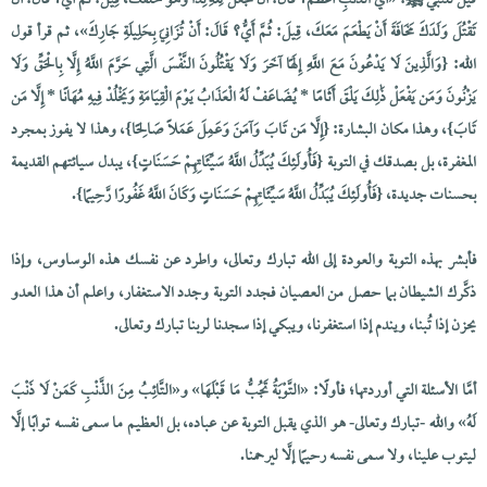
قيل للنبي ﷺ: «أَيُّ الذَّنْبِ أَعْظَمُ؟ قَالَ: أَنْ تَجْعَلَ لِلَّهِ نِدًّا وَهُوَ خَلَقَكَ، قِيلَ: ثُمَّ أَيُّ؟ قَالَ: أَنْ
تَقْتُلَ وَلَدَكَ مَخَافَةَ أَنْ يَطْعَمَ مَعَكَ، قِيلَ: ثُمَّ أَيُّ؟ قَالَ: أَنْ تُزَانِيَ بِحَلِيلَةِ جَارِكَ»، ثم قرأ قول
الله: {وَالَّذِينَ لَا يَدْعُونَ مَعَ اللَّهِ إِلَهًا آخَرَ وَلَا يَقْتُلُونَ النَّفْسَ الَّتِي حَرَّمَ اللَّهُ إِلَّا بِالْحَقِّ وَلَا
يَزْنُونَ وَمَن يَفْعَلْ ذَٰلِكَ يَلْقَ أَثَامًا * يُضَاعَفْ لَهُ الْعَذَابُ يَوْمَ الْقِيَامَةِ وَيَخْلُدْ فِيهِ مُهَانًا * إِلَّا مَن
تَابَ}، وهذا مكان البشارة: {إِلَّا مَن تَابَ وَآمَنَ وَعَمِلَ عَمَلًا صَالِحًا}، وهذا لا يفوز بمجرد
المغفرة، بل بصدقك في التوبة {فَأُولَئِكَ يُبَدِّلُ اللَّهُ سَيِّئَاتِهِمْ حَسَنَاتٍ}، يبدل سيائتهم القديمة
بحسنات جديدة، {فَأُولَئِكَ يُبَدِّلُ اللَّهُ سَيِّئَاتِهِمْ حَسَنَاتٍ وَكَانَ اللَّهُ غَفُورًا رَّحِيمًا}.
فأبشر بهذه التوبة والعودة إلى الله تبارك وتعالى، واطرد عن نفسك هذه الوساوس، وإذا
ذكَّرك الشيطان بما حصل من العصيان فجدد التوبة وجدد الاستغفار، واعلم أن هذا العدو
يحزن إذا تُبنا، ويندم إذا استغفرنا، ويبكي إذا سجدنا لربنا تبارك وتعالى.
أمَّا الأسئلة التي أوردتها؛ فأولًا: «التَّوْبَةُ تَجُبُّ مَا قَبْلَهَا» و«التَّائِبُ مِنَ الذَّنْبِ كَمَنْ لَا ذَنْبَ
لَهُ» والله -تبارك وتعالى- هو الذي يقبل التوبة عن عباده، بل العظيم ما سمى نفسه توابًا إلَّا
ليتوب علينا، ولا سمى نفسه رحيمًا إلَّا ليرحمنا.