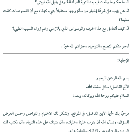
1. ما حكم ما وقعت فيه بعد التوبة الصادقة؟ وهل يقبل الله توبتي؟
2. هل يجب عليّ شرعًا إخبار من سأتزوجها مستقبلًا بشيء كهذا، مع أن الفحوصات كانت
سليمة؟
3. كيف أتعامل مع هذا الخوف والوسواس الذي يلازمني رغم زوال السبب الطبي؟
أرجو منكم النصح والتوجيه، وجزاكم الله خيرًا.
الإجابــة:
بسم الله الرحمن الرحيم
الأخ الفاضل/ سائل حفظه الله.
السلام عليكم ورحمة الله وبركاته، وبعد:
مرحبًا بك -أيها الابن الفاضل- في الموقع، ونشكر لك الاهتمام والتواصل وحسن العرض
للسؤال، ونسأل الله أن يتوب علينا وعليك، وأن يثبتك على هذه التوبة، وأن يكتب لك
السداد والرشاد، هو وليُّ ذلك والقادرُ عليه.