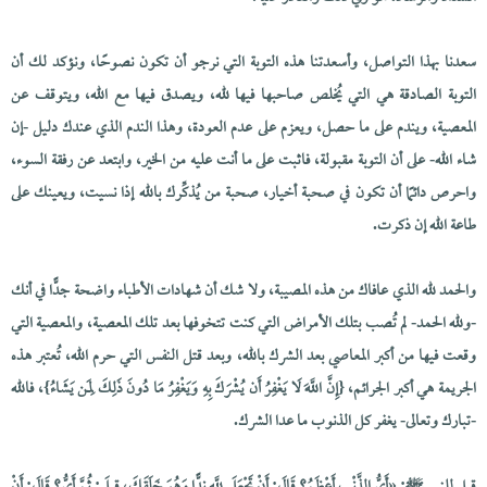
سعدنا بهذا التواصل، وأسعدتنا هذه التوبة التي نرجو أن تكون نصوحًا، ونؤكد لك أن
التوبة الصادقة هي التي يُخلص صاحبها فيها لله، ويصدق فيها مع الله، ويتوقف عن
المعصية، ويندم على ما حصل، ويعزم على عدم العودة، وهذا الندم الذي عندك دليل -إن
شاء الله- على أن التوبة مقبولة، فاثبت على ما أنت عليه من الخير، وابتعد عن رفقة السوء،
واحرص دائمًا أن تكون في صحبة أخيار، صحبة من يُذكِّرك بالله إذا نسيت، ويعينك على
طاعة الله إن ذكرت.
والحمد لله الذي عافاك من هذه المصيبة، ولا شك أن شهادات الأطباء واضحة جدًّا في أنك
-ولله الحمد- لم تُصب بتلك الأمراض التي كنت تتخوفها بعد تلك المعصية، والمعصية التي
وقعت فيها من أكبر المعاصي بعد الشرك بالله، وبعد قتل النفس التي حرم الله، تُعتبر هذه
الجريمة هي أكبر الجرائم، {إِنَّ اللَّهَ لَا يَغْفِرُ أَن يُشْرَكَ بِهِ وَيَغْفِرُ مَا دُونَ ذَلِكَ لِمَن يَشَاءُ}، فالله
-تبارك وتعالى- يغفر كل الذنوب ما عدا الشرك.