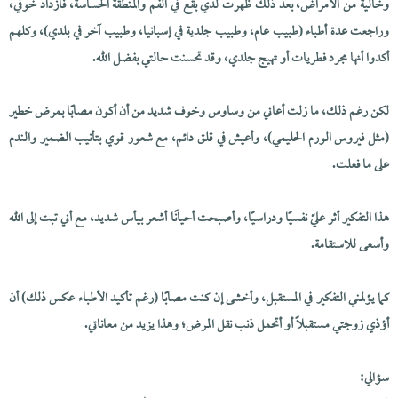
وخالية من الأمراض، بعد ذلك ظهرت لدي بقع في الفم والمنطقة الحساسة، فازداد خوفي،
وراجعت عدة أطباء (طبيب عام، وطبيب جلدية في إسبانيا، وطبيب آخر في بلدي)، وكلهم
أكدوا أنها مجرد فطريات أو تهيج جلدي، وقد تحسنت حالتي بفضل الله.
لكن رغم ذلك، ما زلت أعاني من وساوس وخوف شديد من أن أكون مصابًا بمرض خطير
(مثل فيروس الورم الحليمي)، وأعيش في قلق دائم، مع شعور قوي بتأنيب الضمير والندم
على ما فعلت.
هذا التفكير أثر عليّ نفسيًا ودراسيًا، وأصبحت أحيانًا أشعر بيأس شديد، مع أني تبت إلى الله
وأسعى للاستقامة.
كما يؤلمني التفكير في المستقبل، وأخشى إن كنت مصابًا (رغم تأكيد الأطباء عكس ذلك) أن
أؤذي زوجتي مستقبلاً أو أتحمل ذنب نقل المرض؛ وهذا يزيد من معاناتي.
سؤالي: