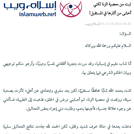
تبت من معصية الزنا لكني
أخشى من آثارها في المستقبل!
| إسلام ويب
2026-04-28 01:21:28
السؤال:
السلام عليكم ورحمة الله وبركاته
أنا شاب مقيم في إسبانيا، وقد مررت بتجربة أقلقتني نفسيًا ودينيًا، وأرجو منكم توجيهي
وبيان الحكم الشرعي فيما يتعلق بها.
كنت بحمد الله شابًا محافظًا مستقيمًا، لكن بعد سفري وابتعادي عن أهلي؛ تأثرت بصحبة
سيئة، ووقعت في معصية الزنا، ثم أصابني مرض في الحلق، فذهبت إلى الطبيبة، فسألتني
عن وجود علاقة جنسية، فأجبتها بنعم، وطلبت مني إجراء بعض التحاليل.
دخلت بعدها في حالة خوف شديد وقلق، لكن الحمد لله جاءت نتائج التحاليل سلبية