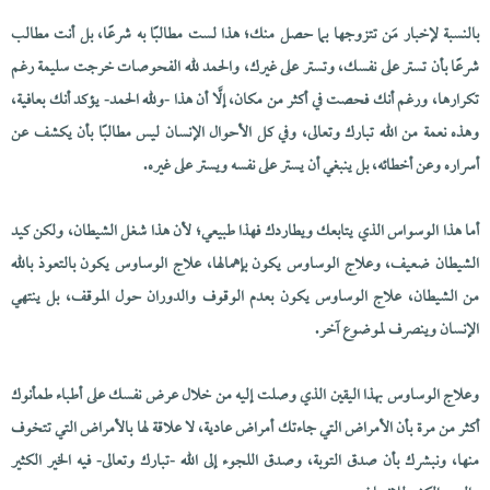
بالنسبة لإخبار مَن تتزوجها بما حصل منك؛ هذا لست مطالبًا به شرعًا، بل أنت مطالب
شرعًا بأن تستر على نفسك، وتستر على غيرك، والحمد لله الفحوصات خرجت سليمة رغم
تكرارها، ورغم أنك فحصت في أكثر من مكان، إلَّا أن هذا -ولله الحمد- يؤكد أنك بعافية،
وهذه نعمة من الله تبارك وتعالى، وفي كل الأحوال الإنسان ليس مطالبًا بأن يكشف عن
أسراره وعن أخطائه، بل ينبغي أن يستر على نفسه ويستر على غيره.
أما هذا الوسواس الذي يتابعك ويطاردك فهذا طبيعي؛ لأن هذا شغل الشيطان، ولكن كيد
الشيطان ضعيف، وعلاج الوساوس يكون بإهمالها، علاج الوساوس يكون بالتعوذ بالله
من الشيطان، علاج الوساوس يكون بعدم الوقوف والدوران حول الموقف، بل ينتهي
الإنسان وينصرف لموضوع آخر.
وعلاج الوساوس بهذا اليقين الذي وصلت إليه من خلال عرض نفسك على أطباء طمأنوك
أكثر من مرة بأن الأمراض التي جاءتك أمراض عادية، لا علاقة لها بالأمراض التي تتخوف
منها، ونبشرك بأن صدق التوبة، وصدق اللجوء إلى الله -تبارك وتعالى- فيه الخير الكثير