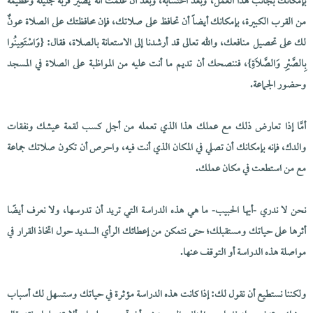
بإمكانك بجانب هذا العمل، وبعد احتسابه، وبعد أن علمت أنه يصير قربة جليلة وعظيمة
من القرب الكبيرة، بإمكانك أيضاً أن تحافظ على صلاتك، فإن محافظتك على الصلاة عونٌ
لك على تحصيل منافعك، والله تعالى قد أرشدنا إلى الاستعانة بالصلاة، فقال: {وَاسْتَعِينُوا
بِالصَّبْرِ وَالصَّلَاةِ}، فننصحك أن تديم ما أنت عليه من المواظبة على الصلاة في المسجد
وحضور الجماعة.
أمَّا إذا تعارض ذلك مع عملك هذا الذي تعمله من أجل كسب لقمة عيشك ونفقات
والدك، فإنه بإمكانك أن تصلي في المكان الذي أنت فيه، واحرص أن تكون صلاتك جماعة
مع من استطعت في مكان عملك.
نحن لا ندري -أيها الحبيب- ما هي هذه الدراسة التي تريد أن تدرسها، ولا نعرف أيضًا
أثرها على حياتك ومستقبلك؛ حتى نتمكن من إعطائك الرأي السديد حول اتخاذ القرار في
مواصلة هذه الدراسة أو التوقف عنها.
ولكننا نستطيع أن نقول لك: إذا كانت هذه الدراسة مؤثرة في حياتك وستسهل لك أسباب