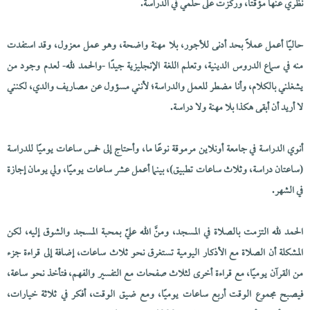
نظري عنها مؤقتًا، وركزت على حلمي في الدراسة.
حاليًا أعمل عملًا بحد أدنى للأجور، بلا مهنة واضحة، وهو عمل معزول، وقد استفدت
منه في سماع الدروس الدينية، وتعلم اللغة الإنجليزية جيدًا -والحمد لله- لعدم وجود من
يشغلني بالكلام، وأنا مضطر للعمل والدراسة؛ لأنني مسؤول عن مصاريف والدي، لكنني
لا أريد أن أبقى هكذا بلا مهنة ولا دراسة.
أنوي الدراسة في جامعة أونلاين مرموقة نوعًا ما، وأحتاج إلى خمس ساعات يوميًا للدراسة
(ساعتان دراسة، وثلاث ساعات تطبيق)، بينما أعمل عشر ساعات يوميًا، ولي يومان إجازة
في الشهر.
الحمد لله التزمت بالصلاة في المسجد، ومنَّ الله عليّ بمحبة المسجد والشوق إليه، لكن
المشكلة أن الصلاة مع الأذكار اليومية تستغرق نحو ثلاث ساعات، إضافة إلى قراءة جزء
من القرآن يوميًا، مع قراءة أخرى لثلاث صفحات مع التفسير والفهم، فتأخذ نحو ساعة،
فيصبح مجموع الوقت أربع ساعات يوميًا، ومع ضيق الوقت، أفكر في ثلاثة خيارات،