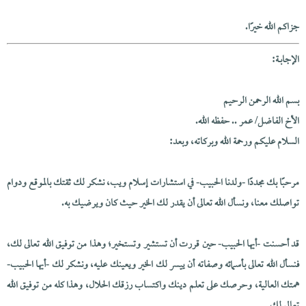
جزاكم الله خيرًا.
الإجابــة:
بسم الله الرحمن الرحيم
الأخ الفاضل/ عمر .. حفظه الله.
السلام عليكم ورحمة الله وبركاته، وبعد:
مرحبًا بك مجددًا -ولدنا الحبيب- في استشارات إسلام ويب، نشكر لك ثقتك بالموقع ودوام
تواصلك معنا، ونسأل الله تعالى أن يقدر لك الخير حيث كان ويرضيك به.
قد أحسنت -أيها الحبيب- حين قررت أن تستشير وتستخير؛ وهذا من توفيق الله تعالى لك،
فنسأل الله تعالى بأسمائه وصفاته أن ييسر لك الخير ويعينك عليه، ونشكر لك -أيها الحبيب-
همتك العالية، وحرصك على تعلم دينك واكتساب رزقك الحلال، وهذا كله من توفيق الله