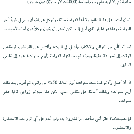
خاصة أنني لا أريد دفع رسوم الجامعة (4000 دولار سنويًا) دون جدوى:
1- أن أستمر على هذا النظام، ولا أبدأ الدراسة حاليًا، وأتوكل على الله أن ييسر لي طريقًا آخر
للدراسة، وهذا هو الخيار الذي أميل إليه، لكن أخشى أن يكون توكلًا دون أخذ بالأسباب.
2- أن أقلِّل من النوافل والأذكار، وأصلي في البيت، وأقتصر على الفرائض، فينخفض
الوقت إلى نحو 45 دقيقة يوميًا، ثم بعد انتهاء الدراسة (أربع سنوات) أعود إلى نظامي
السابق.
3- أن أعمل وأدخر لمدة ست سنوات، أوفر خلالها 50% من راتبي، ثم أدرس بعد ذلك
أربع سنوات؛ وبذلك أحافظ على نظامي الحالي، لكن هذا سيؤخر زواجي قرابة عشر
سنوات.
فما نصيحتكم؟ علمًا أنني سأعمل بما تشيرون به، ولن أندم على أي قرار بعد الاستخارة
والاستشارة.