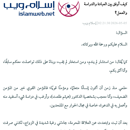
كيف أوفق بين العبادة والدراسة
والعمل؟
| إسلام ويب
2026-05-05 02:21:30
السؤال:
السلام عليكم ورحمة الله وبركاته.
كما يُقال: من استشار لم يندم، ومن استخار لم يخب، وبناءً على ذلك تواصلت معكم سابقًا،
وأنا أثق بكم.
حلمي منذ زمن أن أكون إنسانًا متعلمًا، ومؤمنًا قويًا؛ فالمؤمن القوي خير من المؤمن
الضعيف، وأنا معجب بشخصية الدكتور (هيثم طلعت)، وأرغب في دراسة شيء أستفيد منه
وأعمل به في الدعوة، خاصة في مجال الحوار مع الملحدين.
بعد أن تبت وابتعدت عن العلاقة المحرمة، جاءتني رغبة شديدة في الزواج، لكنني صرفت