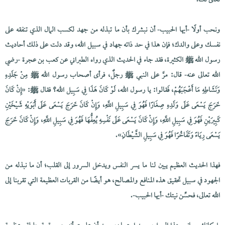
تعالى لك.
ونحب أولًا -أيها الحبيب- أن نبشرك بأن ما تبذله من جهد لكسب المال الذي تنفقه على
نفسك وعلى والدك؛ فإن هذا في حد ذاته جهاد في سبيل الله، وقد دلت على ذلك أحاديث
رسول الله ﷺ الكثيرة، فقد جاء في الحديث الذي رواه الطبراني عن كعب بن عجرة -رضي
الله تعالى عنه- قال: مرَّ على النبي ﷺ رجلٌ، فرأى أصحاب رسول الله ﷺ مِنْ جَلَدِهِ
وَنَشَاطِهِ مَا أَعْجَبَهُمْ، فَقالوا: يا رسول الله، لَوْ كَانَ هَذَا فِي سَبِيل الله؟ فقال ﷺ: «إِنْ كَانَ
خَرَجَ يَسْعَى عَلَى وَلَدِهِ صِغَارًا فَهُوَ فِي سَبِيلِ اللَّهِ، وَإِنْ كَانَ خَرَجَ يَسْعَى عَلَى أَبَوَيْهِ شَيْخَيْنِ
كَبِيرَيْنِ فَهُوَ فِي سَبِيلِ اللَّهِ، وَإِنْ كَانَ يَسْعَى عَلَى نَفْسِهِ يُعِفُّهَا فَهُوَ فِي سَبِيلِ اللَّهِ، وَإِنْ كَانَ خَرَجَ
يَسْعَى رِيَاءً وَتَفَاخُرًا فَهُوَ فِي سَبِيلِ الشَّيْطَانِ».
فهذا الحديث العظيم يبين لنا ما يسر النفس ويدخل السرور إلى القلب؛ أن ما نبذله من
الجهود في سبيل تحقيق هذه المنافع والمصالح، هو أيضًا من القربات العظيمة التي تقربنا إلى
الله تعالى، فحسِّن نيتك -أيها الحبيب-.