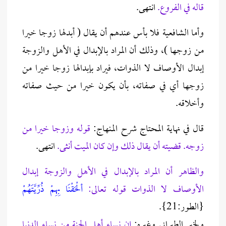
قاله في الفروع.
انتهى.
وأما الشافعية فلا بأس عندهم أن يقال ( أبدلها زوجا خيرا
من زوجها )، وذلك أن المراد بالإبدال في الأهل والزوجة
إبدال الأوصاف لا الذوات، فيراد بإبدالها زوجا خيرا من
زوجها أي في صفاته، بأن يكون خيرا من حيث صفاته
وأخلاقه.
قال في نهاية المحتاج شرح المنهاج:
قوله وزوجا خيرا من
زوجه. قضيته أن يقال ذلك وإن كان الميت أنثى.
انتهى.
والظاهر أن المراد بالإبدال في الأهل والزوجة إبدال
الأوصاف لا الذوات قوله تعالى:
ألْحَقْنَا بِهِمْ ذُرِّيَّتَهُمْ
{الطور:21}.
ولخبر الطبراني وغيره:
إن نساء أهل الجنة من نساء الدنيا