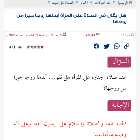
الرئيسية
فقه العبادات
الجنائز
الصلاة على الميت
ن الفتوى
هل يقال في الصلاة على المرأة أبدلها زوجا خيرا من
زوجها
115877
41049
الأربعاء 19 ذو الحجة 1429 هـ - 17-12-2008 م
471
السؤال
عند صلاة الجنازة على المرأة هل نقول : أبدلها زوجا خيرا
من زوجها؟
الإجابــة
الحمد لله، والصلاة والسلام على رسول الله، وعلى آله
وصحبه، أما بعد: