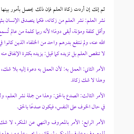
ثم إنك إن أردت زكاة العلم فإن ذلك يحصل بأمور بينها
نشر العلم: نشر العلم من زكاته، فكما يتصدق الإنسان بش
وأقل كلفة ومؤنة، أبقى دومًا؛ لأنه ربما كلمة من عالم تُس
الله عنه، ولم ننتفع بدرهم واحد من الخلفاء الذين كانوا 
لا تنقص العلم بل تزيده كما قيل: يزيده بكثرة الإنفاق منه
الأمر الثاني: العمل به: لأن العمل به دعوة إليه بلا شك، و
وهذا لا شك زكاة.
الأمر الثالث: الصدع بالحق: وهذا من جملة نشر العلم، 
في حال الخوف على النفس، فيكون صدعًا بالحق.
الأمر الرابع: الأمر بالمعروف والنهي عن المنكر، لا ش
للمعروف وعارف للمنكر، ثم قائم بما يجب عليه من هذه ال