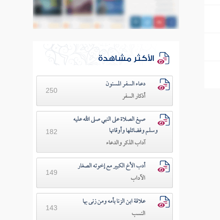
الأكثر مشاهدة
دعـاء السفـر المسنون
250
أذكار السفر
صيغ الصلاة على النبي صلى الله عليه
وسلم وفضائلها وأوقاتها
182
آداب الذكر والدعاء
أدب الأخ الكبير مع إخوته الصغار
149
الآداب
علاقة ابن الزنا بأمه ومن زنى بها
143
النسب