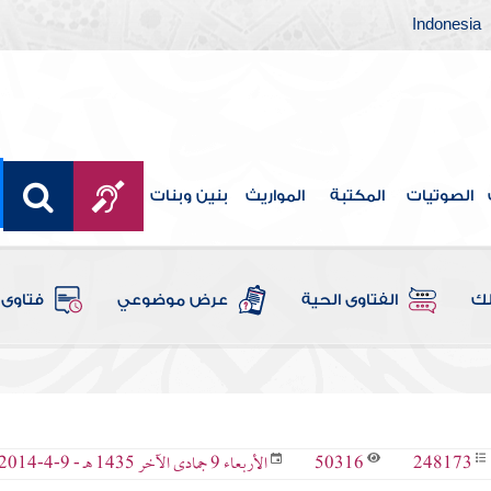
Indonesia
الصوتيات
المكتبة
المواريث
بنين وبنات
لك
الفتاوى الحية
عرض موضوعي
فتاوى 
50316
248173
الأربعاء 9 جمادى الآخر 1435 هـ - 9-4-2014 م