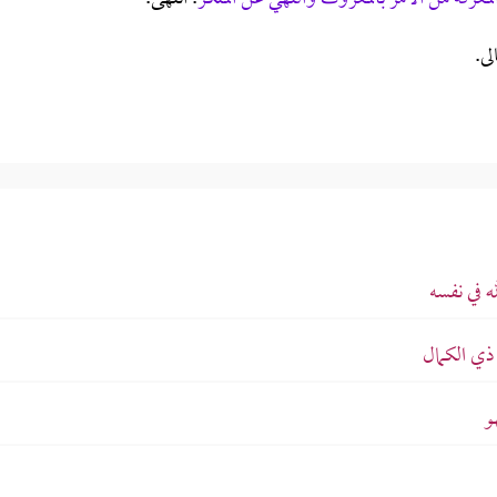
لى.
 في نفسه
ذي الكمال
و