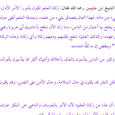
 الشيخ
ابن عثيمين
رحمه الله فقال:
زكاة العلم تكون بأمور: الأمر الأول:
يء من ماله، فهذا العالم يتصدق بشيء من علمه، وصدقة العلم أبقى دومًا
مع ينتفع بها أجيال من الناس، وما زلنا الآن ننتفع بأحاديث أبي هريرة رضي
في عهده، وكذلك العلماء ننتفع بكتبهم ومعهم زكاة وأي زكاة، وهذه الزكاة
 * وينقص إن به كفًّا شددت.
كثير من الناس يتأسون بالعالم، بأخلاقه وأعماله أكثر مما يتأسون بأقواله،
ولكن النشر قد يكون في حال السلامة، وحال الأمن على النفس، وقد يكون
ك أن هذا من زكاة العلم؛ لأن الآمر بالمعروف والناهي عن المنكر عارف
معرفة من الأمر بالمعروف والنهي عن المنكر
. انتهى.