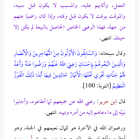
العمل، وأثابهم عليه، والمسبب لا يكون قبل سببه،
والموقت بوقت لا يكون قبل وقته، وإذا كان راضيًا عنهم
من جهة، فهذا الرضى الخاص الحاصل بالبيعة لم يكن إلا
حينئذ
. انتهى.
وقال سبحانه:
وَالسَّابِقُونَ الْأَوَّلُونَ مِنَ الْمُهَاجِرِينَ وَالْأَنْصَارِ
وَالَّذِينَ اتَّبَعُوهُمْ بِإِحْسَانٍ رَضِيَ اللَّهُ عَنْهُمْ وَرَضُوا عَنْهُ وَأَعَدَّ
لَهُمْ جَنَّاتٍ تَجْرِي تَحْتَهَا الْأَنْهَارُ خَالِدِينَ فِيهَا أَبَدًا ذَلِكَ الْفَوْزُ
الْعَظِيمُ
[التوبة: 100].
قال
ابن جرير
:
رضي الله عن جميعهم لما أطاعوه، وأجابوا
نبيّه إلى ما دعاهم إليه من أمره ونهيه
. انتهى.
ورضوان الله في الآخرة هو كمال نعيمهم في الجنة، وهو