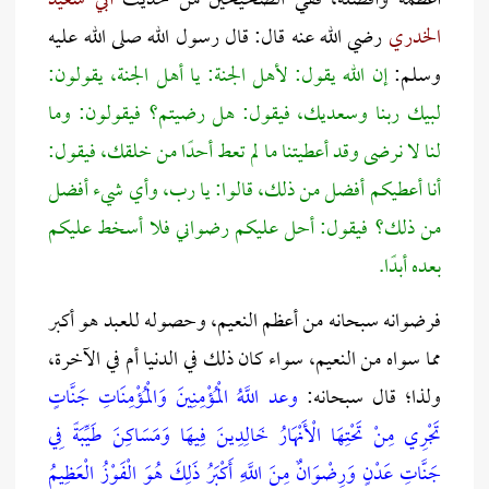
أعظمه وأفضله، ففي الصحيحين من حديث
أ
بي سعيد
الخدري
رضي الله عنه قال: قال رسول الله صلى الله عليه
وسلم:
إن الله يقول: لأهل الجنة: يا أهل الجنة، يقولون:
لبيك ربنا وسعديك، فيقول: هل رضيتم؟ فيقولون: وما
لنا لا نرضى وقد أعطيتنا ما لم تعط أحدًا من خلقك، فيقول:
أنا أعطيكم أفضل من ذلك، قالوا: يا رب، وأي شيء أفضل
من ذلك؟ فيقول: أحل عليكم رضواني فلا أسخط عليكم
بعده أبدًا.
فرضوانه سبحانه من أعظم النعيم، وحصوله للعبد هو أكبر
مما سواه من النعيم، سواء كان ذلك في الدنيا أم في الآخرة،
ولذا؛ قال سبحانه:
وعد اللَّهُ الْمُؤْمِنِينَ وَالْمُؤْمِنَاتِ جَنَّاتٍ
تَجْرِي مِنْ تَحْتِهَا الْأَنْهَارُ خَالِدِينَ فِيهَا وَمَسَاكِنَ طَيِّبَةً فِي
جَنَّاتِ عَدْنٍ وَرِضْوَانٌ مِنَ اللَّهِ أَكْبَرُ ذَلِكَ هُوَ الْفَوْزُ الْعَظِيمُ