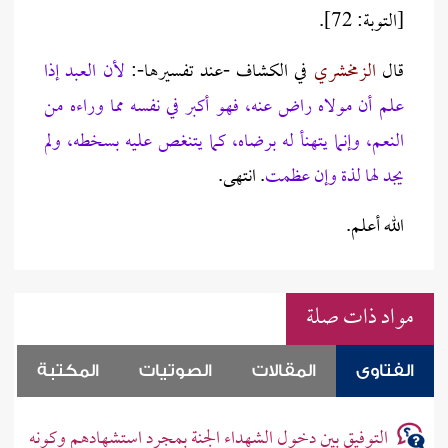
[التوبة: 72].
قال
الزمخشري
في الكشاف -عند تفسيرها-:
لأن العبد إذا
علم أن مولاه راض عنه، فهو أكبر في نفسه مما وراءه من
النعم، وإنما يتهنأ له برضاه، كما يتنغص عليه بسخطه، ولم
يجد لها لذة وإن عظمت
. انتهى.
الله أعلم.
مواد ذات صلة
الفتاوى
المقالات
الصوتيات
المكتبة
التوفيق بين دخول الشهداء الجنة بمجرد استشهادهم وكونه