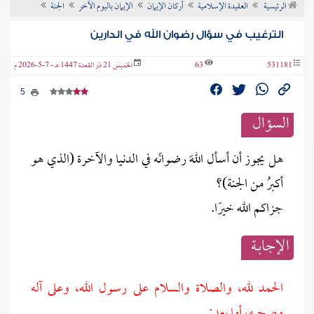
الرئيسية
العقيدة الإسلامية
أركان الإيمان
الإيمان باليوم الآخر
الجنة
ن الفتوى
الترغيب في سؤال رضوان الله في الدارين
531181
63
الخميس 21 ذو القعدة 1447 هـ - 7-5-2026 م
5
السؤال
هل يجوز أن أسأل اللهَ رضوانَه في الدنيا والآخرة (الذي هو
أكبرُ من الجنة)؟
جزاكم الله خيرًا.
الإجابــة
الحمد لله، والصلاة والسلام على رسول الله، وعلى آله
وصحبه، أما بعد: