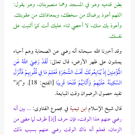
بطن قدميه وهو في المسجد وهما منصوبتان، وهو يقول:
اللهم أعوذ برضاك من سخطك، وبمعافاتك من عقوبتك.
وأعوذ بك منك، لا أحصي ثناء عليك أنت كما أثنيت على
نفسك
.
وقد أخبرنا الله سبحانه أنه رضي عن الصحابة وهم أحياء
يمشون على ظهر الأرض، قال تعالى:
لَقَدْ رَضِيَ اللَّهُ عَنِ
الْمُؤْمِنِينَ إِذْ يُبَايِعُونَكَ تَحْتَ الشَّجَرَةِ فَعَلِمَ مَا فِي قُلُوبِهِمْ فَأَنْزَلَ
السَّكِينَةَ عَلَيْهِمْ وَأَثَابَهُمْ فَتْحًا قَرِيبًا
[الفتح: 18]. و"إذ"
تفيد حصول الرضوان وقت المبايعة.
قال شيخ الإسلام
ابن تيمية
في مجموع الفتاوى:
... بين أنه
رضي عنهم هذا الوقت، فإن حرف [إذ] ظرف لما مضى من
الزمان، فعلم أنه ذاك الوقت رضي عنهم بسبب ذلك