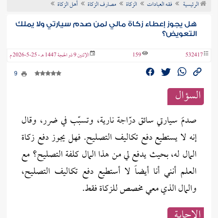
الرئيسية
فقه العبادات
الزكاة
مصارف الزكاة
أهل الزكاة
ن الفتوى
هل يجوز إعطاء زكاة مالي لمن صدم سيارتي ولا يملك
التعويض؟
532417
159
الإثنين 9 ذو الحجة 1447 هـ - 25-5-2026 م
9
السؤال
صدمَ سيارتي سائق درّاجة نارية، وتسبّب في ضرر، وقال
إنه لا يستطيع دفع تكاليف التصليح. فهل يجوز دفع زكاة
المال له، بحيث يدفع لي من هذا المال كلفة التصليح؟ مع
العلم أنني أنا أيضاً لا أستطيع دفع تكاليف التصليح،
والمال الذي معي مخصص للزكاة فقط.
الإجابــة