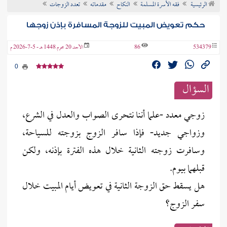
الرئيسية
فقه الأسرة المسلمة
النكاح
مقدماته
تعدد الزوجات
ن الفتوى
حكم تعويض المبيت للزوجة المسافرة بإذن زوجها
534379
86
الأحد 20 محرم 1448 هـ - 5-7-2026 م
0
السؤال
زوجي معدد -علما أننا نتحرى الصواب والعدل في الشرع،
وزواجي جديد- فإذا سافر الزوج بزوجته للسياحة،
وسافرت زوجته الثانية خلال هذه الفترة بإذنه، ولكن
قبلهما بيوم.
هل يسقط حق الزوجة الثانية في تعويض أيام المبيت خلال
سفر الزوج؟