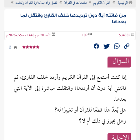
الرئيسية
القرآن الكريم
مقدمات في القرآن
فضل وآداب تلاوة القرآن وتعلمه
ن الفتوى
من فاتته آية دون ترديدها خلف القارئ وانتقل لما
بعدها
534382
109
الأحد 20 محرم 1448 هـ - 5-7-2026 م
2
السؤال
إذا كنت أستمع إلى القرآن الكريم وأردد خلف القارئ، ثم
فاتتني آية دون أن أرددها؛ وانتقلت مباشرة إلى الآية التي
بعدها.
هل يُعدّ هذا قطعًا للقرآن أو تغييرًا له؟
وهل يجوز لي ذلك أم لا؟
الإجابــة