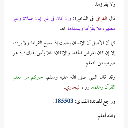
ولا يقرؤها.
قال
القرافي
في الذخيرة:
وإن كان في غير إبان صلاة وغير
متطهر، فلا يقْرَأها ويتعداها.
اهـ.
كما أن الأصل أن الإنسان ينصت إذا سمع القراءة ولا يردد،
إلا إن كان لغرض الحفظ والإتقان؛ فلا بأس بذلك؛ إذ هو
ضرب من التعلم.
وقد قال النبي صلى الله عليه وسلم:
خيركم من تعلم
القرآن وعلمه
. رواه
البخاري
.
وراجع للفائدة الفتوى:
185503
.
والله أعلم.