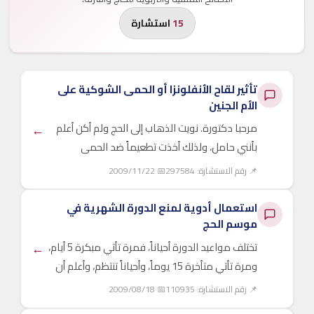
15
استشارة
تأثير لقاح الأنفلونزا أو الحمى الشوكية على
الأم الجنين
←
مرحبا دكتورة. نويت الذهاب إلى الحج ولم أكن أعلم
بأنني حامل، ولذلك أخذت تطعيماً ضد الحمى
الشوكية والانفلونزا العادية، ...
📌 رقم الاستشارة: 297584
📅 2009/11/22
استعمال أدوية لمنع الدورة الشهرية في
موسم الحج
←
تختلف مواعيد الدورة أحياناً، فمرة تأتي مبكرة 5 أيام،
ومرة تأتي متأخرة 15 يوماً، وأحياناً تنتظم، وأعلم أن
هذا حال ...
📌 رقم الاستشارة: 110935
📅 2009/08/18