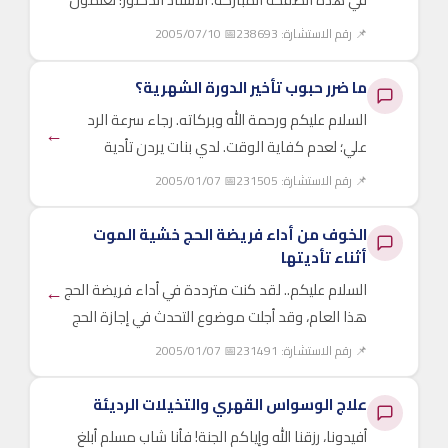
أن أداء الحج ...
📌 رقم الاستشارة: 238693
📅 2005/07/10
ما ضرر حبوب تأخير الدورة الشهرية؟
السلام عليكم ورحمة الله وبركاته. رجاء سرعة الرد
←
علي؛ لعدم كفاية الوقت. لدي بنات يردن تأدية
فريضة الحج هذا العام، ...
📌 رقم الاستشارة: 231505
📅 2005/01/07
الخوف من أداء فريضة الحج خشية الموت
أثناء تأديتها
←
السلام عليكم.. لقد كنت مترددة في أداء فريضة الحج
هذا العام، وقد أجلت موضوع التحدث في إجازة الحج
مراراً؛ لأنني أشعر ...
📌 رقم الاستشارة: 231491
📅 2005/01/07
علاج الوسواس القهري والتخيلات الرديئة
أفيدونا، رزقنا الله وإياكم الجنة! فأنا شاب مسلم أبلغ