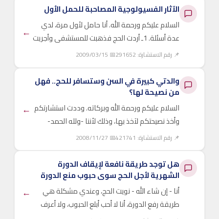
الآثار الفسيولوجية المصاحبة للحمل الأول
السلام عليكم ورحمة الله. أنا حامل لأول مرة، لدي
←
عدة أسئلة. 1ـ أردت الحج فذهبت للمستشفى وأجريت
تحليل دم؛ لأن الدورة ...
📌 رقم الاستشارة: 291652
📅 2009/03/15
والدتي كبيرة في السن وستسافر للحج.. فهل
من نصيحة لها؟
←
السلام عليكم ورحمة الله وبركاته. وددت استشارتكم
وأخذ نصيحتكم لآخذ بها، وذلك لأننا -ولله الحمد-
استفدنا من هذا الموقع ...
📌 رقم الاستشارة: 421741
📅 2008/11/27
هل توجد طريقة نافعة لإيقاف الدورة
الشهرية لأجل الحج سوى حبوب منع الدورة
←
أنا - إن شاء الله - نويت الحج، وعندي مشكلة هي
طريقة رفع الدورة، أنا لا أحب أبلع الحبوب، ولا أعرف
أبلعها، ولا أحبها، ...