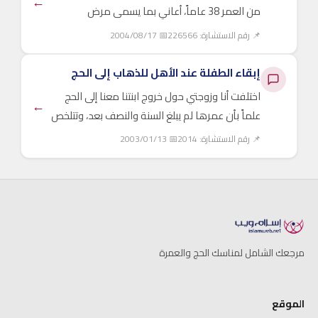
←
من العمر 38 عاماً، أعاني بما يسمى مرض
الوسواس القهري، حيث بدأت ...
📌 رقم الاستشارة: 226566
📅 2004/08/17
إبقاء الطفلة عند الأهل للذهاب إلى الحج
اختلفت أنا وزوجتي حول خروج ابنتنا معنا إلى الحج
←
علماً بأن عمرها لم يبلغ السنة والنصف بعد، وتتلخص
المشكلة في عدم ...
📌 رقم الاستشارة: 2014
📅 2003/01/13
مرجعك الشامل لمناسك الحج والعمرة
الموقع