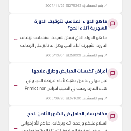
أتركهما أم آخذهما ...
📌 رقم الاستشارة: 275262
📅 2007/11/29
ما هو الدواء المناسب لتوقيف الدورة
الشهرية أثناء الحج؟
←
ما هو الدواء الذي يمكن للسيدة استخدامه لإيقاف
الدورة الشهرية أثناء الحج، وهل له تأثير على الرضاعة
أو الطفل؟ وجزاكم ...
📌 رقم الاستشارة: 259009
📅 2006/10/04
أعراض تكيسات المبايض وطرق علاجها
قبل حوالي عامين ذهبت لأداء فريضة الحج، وفي
←
هذه الفترة وصف لي الطبيب أقراص Primlot nor
لمنع نزول الدورة أثناء الحج، ولكن ...
📌 رقم الاستشارة: 241690
📅 2005/09/20
مخاطر سفر الحامل في الشهر الثامن للحج
السلام عليكم ورحمة الله وبركاته. حياكم الله إخواني
←
في هذه الصفحة المباركة. الأستاذ الدكتور! تعلمون