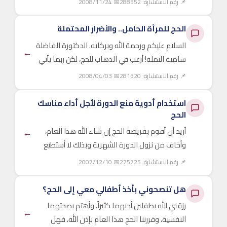
📌 رقم الاستشارة: 288552
📅 2008/11/24
الحج للمرأة الحامل.. والأضرار المحتملة
السلام عليكم ورحمة الله وبركاته. الدكتورة الفاضلة
←
سامية النملة! أرغب في الذهاب للحج، لكن ربما يأتي
ذلك الوقت وأنا ...
📌 رقم الاستشارة: 281320
📅 2008/04/03
استخدام أدوية منع الدورة لأجل أداء مناسك
الحج
←
أريد أن أقوم بفريضة الحج إن شاء الله هذا العام،
وأخاف من نزول الدورة الشهرية وبذلك لا أستطيع
الطواف، ففكرت بأخذ ...
📌 رقم الاستشارة: 275725
📅 2007/12/10
هل تنصحوني بأخذ أطفالي معي إلى الحج؟
رزقني الله بطفلين أحبهما كثيراً، وأهتم بصحتهما
←
النفسية، وقررننا الحج هذا العام بإذن الله، فهل