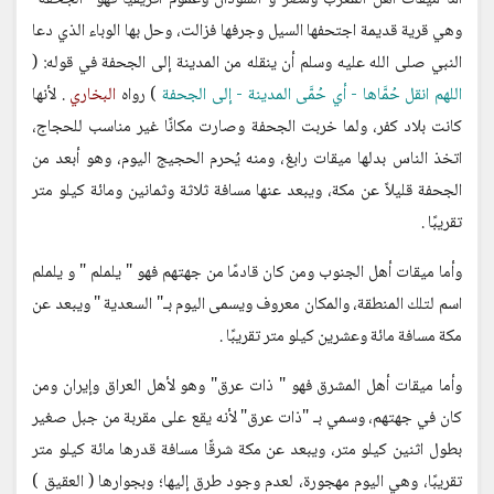
وهي قرية قديمة اجتحفها السيل وجرفها فزالت، وحل بها الوباء الذي دعا
النبي صلى الله عليه وسلم أن ينقله من المدينة إلى الجحفة في قوله: (
اللهم انقل حُمَّاها - أي حُمَّى المدينة - إلى الجحفة
) رواه
البخاري
. لأنها
كانت بلاد كفر، ولما خربت الجحفة وصارت مكانًا غير مناسب للحجاج،
اتخذ الناس بدلها ميقات رابغ، ومنه يُحرم الحجيج اليوم، وهو أبعد من
الجحفة قليلاً عن مكة، ويبعد عنها مسافة ثلاثة وثمانين ومائة كيلو متر
تقريبًا .
وأما ميقات أهل الجنوب ومن كان قادمًا من جهتهم فهو " يلملم " و يلملم
اسم لتلك المنطقة، والمكان معروف ويسمى اليوم بـ" السعدية " ويبعد عن
مكة مسافة مائة وعشرين كيلو متر تقريبًا .
وأما ميقات أهل المشرق فهو " ذات عرق" وهو لأهل العراق وإيران ومن
كان في جهتهم، وسمي بـ "ذات عرق" لأنه يقع على مقربة من جبل صغير
بطول اثنين كيلو متر، ويبعد عن مكة شرقًا مسافة قدرها مائة كيلو متر
تقريبًا، وهي اليوم مهجورة، لعدم وجود طرق إليها؛ وبجوارها ( العقيق )