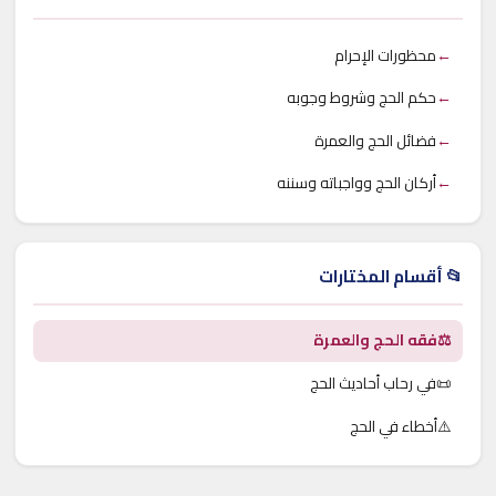
←
محظورات الإحرام
←
حكم الحج وشروط وجوبه
←
فضائل الحج والعمرة
←
أركان الحج وواجباته وسننه
📂 أقسام المختارات
⚖️
فقه الحج والعمرة
📜
في رحاب أحاديث الحج
⚠️
أخطاء في الحج