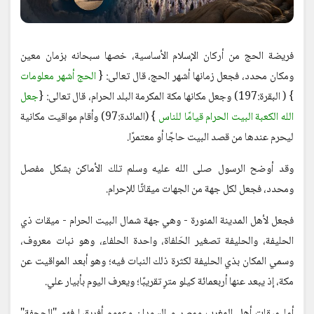
فريضة الحج من أركان الإسلام الأساسية، خصها سبحانه بزمان معين
ومكان محدد، فجعل زمانها أشهر الحج، قال تعالى: {
الحج أشهر معلومات
} ( البقرة:197) وجعل مكانها مكة المكرمة البلد الحرام، قال تعالى: {
جعل
الله الكعبة البيت الحرام قيامًا للناس
} (المائدة:97) وأقام مواقيت مكانية
ليحرم عندها من قصد البيت حاجًا أو معتمرًا.
وقد أوضح الرسول صلى الله عليه وسلم تلك الأماكن بشكل مفصل
ومحدد، فجعل لكل جهة من الجهات ميقاتًا للإحرام.
فجعل لأهل المدينة المنورة - وهي جهة شمال البيت الحرام - ميقات ذي
الحليفة، والحليفة تصغير الحَلفاة، واحدة الحلفاء، وهو نبات معروف،
وسمي المكان بذي الحليفة لكثرة ذلك النبات فيه؛ وهو أبعد المواقيت عن
مكة، إذ يبعد عنها أربعمائة كيلو مترٍ تقريبًا؛ ويعرف اليوم بأبيار علي.
أما ميقات أهل المغرب ومصر و السودان وعموم أفريقيا فهو "الجحفة"