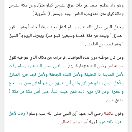
وهو واد عظيم، يبعد عن ذات عرق عشرين كيلو مترًا، وعن مكة عشرين
ومائة كيلو متر، منه يحرم الناس اليوم، ويسمى ( الضَّريبة ) .
وجعل النبي صلى الله عليه وسلم لأهل نجد ميقاتاً خاصاً وهو " قرن
المنازل " ويبعد عن مكة خمسة وسبعين كيلو مترًا، ويعرف اليوم بـ" السيل
" وهو قريب من الطائف .
ومن كان موطنه دون هذه المواقيت، فإحرامه من مكانه الذي هو فيه لقول
ابن عباس
رضي الله عنهما، قال: (
إن النبي صلى الله عليه وسلم وقّت
لأهل المدينة ذا الحليفة ولأهل الشام الجحفة ولأهل نجد قرن المنازل
ولأهل اليمن يلملم، هن لهن ولمن أتى عليهن من غير أهلهن ممن أراد الحج
والعمرة، ومن كان دون ذلك فمن حيث أنشأ، حتى أهل مكة من مكة
)
متفق عليه.
وقول
عائشة
رضي الله عنها: "إن النبي صلى الله عليه وسلم (
وقت لأهل
العراق ذات عرق
) رواه
أبو داود
و
النسائي
.