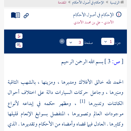
الرئيسية
الإحكام في أصول الأحكام
المقدمة
تراجم الأعلام
الإحكام في أصول الأحكام
الآمدي - علي بن محمد الآمدي
جزء
صفحة
1
3
[
ص:
3 ]
بسم الله الرحمن الرحيم
الحمد لله خالق الأفلاك ومدبرها ، ومزينها ، بالشهب الثاقبة
ومنيرها ، وجاعل حركات السيارات دالة على اختلاف أحوال
الكائنات وتدبيرها
، ومظهر حكمه في إبداعه لأنواع
[1]
موجودات العالم وتصويرها ، المتفضل بسوابغ الإنعام قليلها
وكثيرها . العادل فيما قضاه وأمضاه من الأحكام وتقديرها . الذي