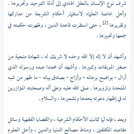
شرف نوع الإنسان بالعقل الهادي إلى أدلة التوحيد وتحريرها .
وأهل خاصة العلماء لاستثمار أحكام الشريعة من مداركها
وتقريرها
، حتى استقرت قاعدة الدين ، وظهرت حكمته في
[2]
جمعها وتحبيرها .
وأشهد أن لا إله إلا الله وحده لا شريك له ، شهادة منجية من
صغير الموبقات وكبيرها . وأشهد أن
محمدا
عبده ورسوله الذي
أزال - بواضح برهانه - وأزاح - بصادق بيانه - ما ظهر من شبه
الملحدة وتزويرها . صلى الله عليه وعلى آله وصحابته المؤازرين
له في إظهار دعوته بحدها وتشميرها ، والسلام .
وبعد ، فإنه لما كانت الأحكام الشرعية ، والقضايا الفقهية وسائل
مقاصد المكلفين ، ومناط مصالح الدنيا والدين ، وأجل العلوم