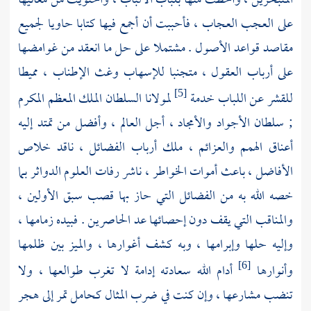
المتبحرين ، وأحطت منها بلباب الألباب ، واحتويت من معانيها
على العجب العجاب ، فأحببت أن أجمع فيها كتابا حاويا لجميع
مقاصد قواعد الأصول . مشتملا على حل ما انعقد من غوامضها
على أرباب العقول ، متجنبا للإسهاب وغث الإطناب ، مميطا
للقشر عن اللباب خدمة
لمولانا السلطان الملك المعظم المكرم
[5]
; سلطان الأجواد والأمجاد ، أجل العالم ، وأفضل من تمتد إليه
أعناق الهمم والعزائم ، ملك أرباب الفضائل ، ناقد خلاص
الأفاضل ، باعث أموات الخواطر ، ناشر رفات العلوم الدواثر بما
خصه الله به من الفضائل التي حاز بها قصب سبق الأولين ،
والمناقب التي يقف دون إحصائها عد الحاصرين . فبيده زمامها ،
وإليه حلها وإبرامها ، وبه كشف أغوارها ، والميز بين ظلمها
وأنوارها
أدام الله سعادته إدامة لا تغرب طوالعها ، ولا
[6]
تنضب مشارعها ، وإن كنت في ضرب المثال كحامل تمر إلى هجر