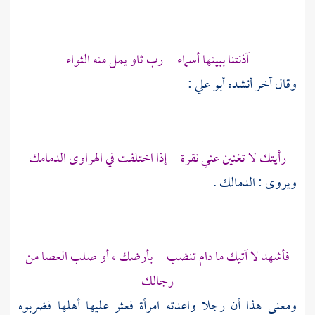
آذنتنا ببينها أسماء رب ثاو يمل منه الثواء
وقال آخر أنشده
أبو علي
:
رأيتك لا تغنين عني نقرة إذا اختلفت في الهراوى الدمامك
ويروى : الدمالك .
فأشهد لا آتيك ما دام تنضب بأرضك ، أو صلب العصا من
رجالك
ومعنى هذا أن رجلا واعدته امرأة فعثر عليها أهلها فضربوه