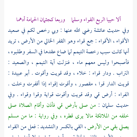
ألا حييا الربع القواء وسلما وربعا كجثمان الحمامة أدهما
وفي حديث
عائشة
رضي الله عنها : وبي رخص لكم في صعيد
الأقواء ، الأقواء : جمع قواء وهو القفر الخالي من الأرض ، تريد
أنها كانت سبب رخصة التيمم لما ضاع عقدها في السفر وطلبوه ،
فأصبحوا وليس معهم ماء ، فنزلت آية التيمم ، والصعيد :
التراب . ودار قواء : خلاء ، وقد قويت وأقوت .
أبو عبيدة
:
قويت الدار قوا ، مقصور ، وأقوت إقواء إذا أقفرت وخلت .
الفراء
: أرض قي وقد قويت وأقوت قواية وقوا وقواء . وفي
حديث
سلمان
:
من صلى بأرض
قي
فأذن وأقام الصلاة صلى
خلفه من الملائكة مالا يرى قطره ، وفي رواية : ما من مسلم
يصلي بقي من الأرض
، القي بالكسر والتشديد : فعل من القواء