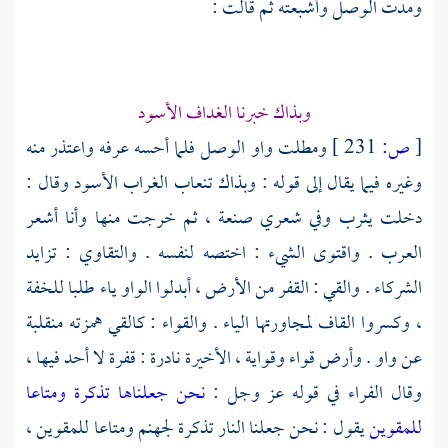
ومدت الوصل وأشبعته ثم قالت :
وبذاك خبرنا الغداف الأسود
[
ص:
231 ]
ومطلت واو الوصل فلما أحسه عرفه واعتذر منه
وغيره فيما يقال إلى قوله : وبذاك تنعاب الغراب الأسود وقال :
دخلت
يثرب
وفي شعري صنعة ، ثم خرجت منها وأنا أشعر
العرب . واقتوى الشيء : اختصه لنفسه . والتقاوي : تزايد
الشركاء . والقي : القفر من الأرض ، أبدلوا الواو ياء طلبا للخفة
، وكسروا القاف لمجاورتها الياء . والقواء : كالقي همزته منقلبة
عن واو . وأرض قواء وقواية ، الأخيرة نادرة : قفرة لا أحد فيها ،
وقال
الفراء
في قوله عز وجل :
نحن جعلناها تذكرة ومتاعا
للمقوين
يقول : نحن جعلنا النار تذكرة لجهنم ومتاعا للمقوين ،