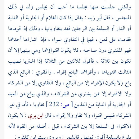
ولكني جلست منها مجلسا ما أحب أن يجلس ولد لي ذلك
المجلس ، قال
أبو زيد
: يقال إذا كان الغلام أو الجارية أو الدابة
أو الدار أو السلعة بين الرجلين فقد يتقاويانها ، وذلك إذا قوماها
فقامت على ثمن ، فهما في التقاوي سواء ، فإذا اشتراها أحدهما
فهو المقتوي دون صاحبه ، فلا يكون اقتواؤهما وهي بينهما إلا أن
تكون بين ثلاثة ، فأقول للاثنين من الثلاثة إذا اشتريا نصيب
الثالث اقتوياها ، وأقواهما البائع إقواء . والمقوي : البائع الذي
باع ولا يكون الإقواء إلا من البائع ، ولا التقاوي إلا من الشركاء
ولا الاقتواء إلا ممن يشتري من الشركاء ، والذي يباع من العبد
أو الجارية أو الدابة من اللذين
[
ص:
232 ]
تقاويا ، فأما في غير
الشركاء فليس اقتواء ولا تقاو ولا إقواء ، قال
ابن بري
: لا يكون
الاقتواء في السلعة إلا بين الشركاء ، قيل : أصله من القوة لأنه
بلوغ بالسلعة أقوى ثمنها ، قال
شمر
: ويروى بيت
ابن كلثوم
: