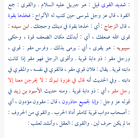
:
شديد القوى
قيل : هو جبريل عليه السلام . والقوى : جمع
القوة ، قال عز وجل
لموسى
حين كتب له الألواح :
فخذها بقوة
، قال
الزجاج
: أي : خذها بقوة في دينك وحجتك .
ابن سيده
:
قوى الله ضعفك ، أي : أبدلك مكان الضعف قوة ، وحكى
سيبويه
: هو يقوى ، أي : يرمى بذلك . وفرس مقو : قوي ،
ورجل مقو : ذو دابة قوية . وأقوى الرجل فهو مقو إذا كانت
دابته قوية . يقال : فلان قوي مقو ، فالقوي في نفسه ، والمقوي في
دابته . وفي الحديث أنه
قال في غزوة
تبوك
: لا يخرجن معنا إلا
رجل مقو
، أي : ذو دابة قوية . ومنه حديث
الأسود بن زيد
في
قوله عز وجل :
وإنا لجميع حاذرون
، قال : مقوون مؤدون ، أي
: أصحاب دواب قوية كاملو أداة الحرب . والقوي من الحروف :
ما لم يكن حرف لين . والقوى : العقل ، وأنشد
ثعلب
: