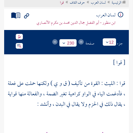
الرئيسية
لسان العرب
حرف القاف
قوا
تراجم الأعلام
لسان العرب
ابن منظور - أبو الفضل جمال الدين محمد بن مكرم الأنصاري
جزء
صفحة
12
230
[ قوا ]
قوا :
الليث
: القوة من تأليف ( ق و ي ) ولكنها حملت على فعلة
، فأدغمت الياء في الواو كراهية تغير الضمة ، والفعالة منها قواية
، يقال ذلك في الحزم ولا يقال في البدن ، وأنشد :