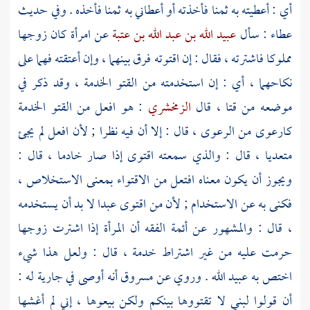
أي : أعطيته به ثمنا فأخذته أو أعطاني به ثمنا فأخذه . وفي حديث
عطاء : سأل
عبيد الله بن عبد الله بن عتبة
عن امرأة كان زوجها
مملوكا فاشترته ، فقال : إن اقتوته فرق بينهما ، وإن أعتقته فهما على
نكاحهما ، أي : إن استخدمته من القتو الخدمة ، وقد ذكر في
موضعه من قتا ، قال
الزمخشري
: هو افعل من القتو الخدمة
كارعوى من الرعوى ، قال : إلا أن فيه نظرا ; لأن افعل لم يجئ
متعديا ، قال : والذي سمعته اقتوى إذا صار خادما ، قال :
ويجوز أن يكون معناه افتعل من الاقتواء بمعنى الاستخلاص ،
فكنى به عن الاستخدام ; لأن من اقتوى عبدا لا بد أن يستخدمه
، قال : والمشهور عن أئمة الفقه أن المرأة إذا اشترت زوجها
حرمت عليه من غير اشتراط خدمة ، قال : ولعل هذا شيء
اختص به
عبيد الله
. وروي عن
مسروق
أنه أوصى في جارية له :
أن قولوا لبني لا تقتووها بينكم ولكن بيعوها ، إني لم أغشها