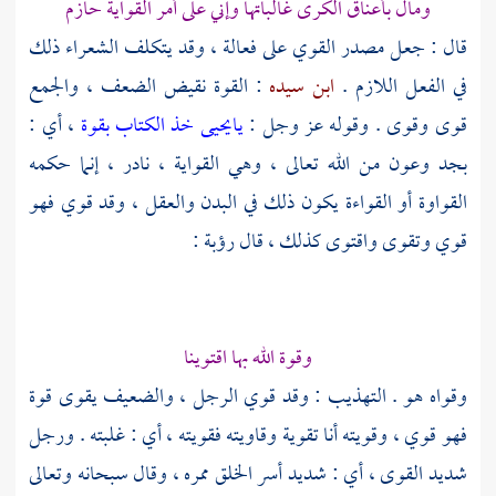
ومال بأعناق الكرى غالباتها وإني على أمر القواية حازم
قال : جعل مصدر القوي على فعالة ، وقد يتكلف الشعراء ذلك
في الفعل اللازم .
ابن سيده
: القوة نقيض الضعف ، والجمع
قوى وقوى . وقوله عز وجل :
يايحيى خذ الكتاب بقوة
، أي :
بجد وعون من الله تعالى ، وهي القواية ، نادر ، إنما حكمه
القواوة أو القواءة يكون ذلك في البدن والعقل ، وقد قوي فهو
قوي وتقوى واقتوى كذلك ، قال
رؤبة
:
وقوة الله بها اقتوينا
وقواه هو . التهذيب : وقد قوي الرجل ، والضعيف يقوى قوة
فهو قوي ، وقويته أنا تقوية وقاويته فقويته ، أي : غلبته . ورجل
شديد القوى ، أي : شديد أسر الخلق ممره ، وقال سبحانه وتعالى