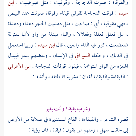
والقوقاة : صوت الدجاجة . وقوقيت : مثل ضوضيت .
ابن
سيده
: قوقت الدجاجة تقوقي قيقاء وقوقاة صوتت عند البيض
، فهي مقوقية ، أي : صاحت ، مثل دهديت الحجر دهداء ودهداة
، على فعلل فعللة وفعلالا ، والياء مبدلة من واو لأنها بمنزلة
ضعضعت ، كرر فيه الفاء والعين ، قال
ابن سيده
: وربما استعمل
في الديك ، وحكاه
السيرافي
في الإنسان ، وبعضهم يهمز فيبدل
الهمزة من الواو المتوهمة ، فيقول قوقأت الدجاجة .
ابن الأعرابي
: القيقاءة والقيقاية لغتان : مشربة كالتلتلة ، وأنشد :
وشرب بقيقاة وأنت بغير
قصره الشاعر . والقيقاءة : القاع المستديرة في صلابة من الأرض
إلى جانب سهل ، ومنهم من يقول : قيقاة ، قال
رؤبة
: