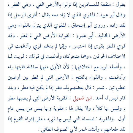
يقول : منفعة للمسافرين إذا نزلوا بالأرض القي ، وهي القفر ،
وقال
أبو عبيد
: المقوي الذي لا زاد معه يقال : أقوى الرجل إذا
نفد زاده . وروى
أبو إسحاق
: المقوي الذي ينزل بالقواء وهي
الأرض الخالية .
أبو عمرو
: القواية الأرض التي لم تمطر . وقد
قوي المطر يقوى إذا احتبس ، وإنما لم يدغم قوي وأدغمت قي
لاختلاف الحرفين ، وهما متحركان وأدغمت في قولك : لويت ليا
، وأصله لويا مع اختلافهما ; لأن الأولى منهما ساكنة قلبتها ياء
وأدغمت . والقواء بالفتح : الأرض التي لم تمطر بين أرضين
ممطورتين .
شمر
: قال بعضهم بلد مقو إذا لم يكن فيه مطر ، وبلد
قاو ليس له أحد .
ابن شميل
: المقوية الأرض التي لم يصبها مطر
، وليس بها كلأ ، ولا يقال لها : مقوية وبها يبس من يبس عام
أول . والمقوية : الملساء التي ليس بها شيء ، مثل إقواء القوم إذا
نفد طعامهم ، وأنشد
شمر
لأبي الصوف الطائي
: