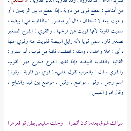
فشربوا ماءه : قد تقاووه . وقد تقاوينا الدلو تقاويا .
الأصمعي
:
من أمثالهم : انقطع قوي من قاوية ، إذا انقطع ما بين الرجلين ، أو
وجبت بيعة لا تستقال ، قال
أبو منصور
: والقاوية هي البيضة ،
سميت قاوية لأنها قويت عن فرخها . والقوي : الفرخ الصغير
تصغير قاو ، سمي قويا لأنه زايل البيضة فقويت عنه وقوي عنها
، أي : خلا وخلت ، ومثله : انقضت قائبة من قوب ،
أبو عمرو
:
القائبة والقاوية البيضة فإذا ثقبها الفرخ فخرج فهو القوب
والقوي ، قال : والعرب تقول للدنيء : قوي من قاوية . وقوة :
اسم رجل :
وقو
: موضع ، وقيل : موضع بين فيد والنباج ،
وقال
امرؤ القيس
:
سما لك شوق بعدما كان أقصرا وحلت
سليمى
بطن قو فعرعرا