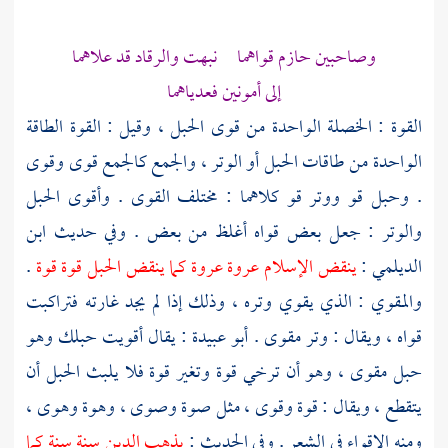
وصاحبين حازم قواهما نبهت والرقاد قد علاهما
إلى أمونين فعدياهما
القوة : الخصلة الواحدة من قوى الحبل ، وقيل : القوة الطاقة
الواحدة من طاقات الحبل أو الوتر ، والجمع كالجمع قوى وقوى
. وحبل قو ووتر قو كلاهما : مختلف القوى . وأقوى الحبل
والوتر : جعل بعض قواه أغلظ من بعض . وفي حديث
ابن
الديلمي
:
ينقض الإسلام عروة عروة كما ينقض الحبل قوة قوة
.
والمقوي : الذي يقوي وتره ، وذلك إذا لم يجد غارته فتراكبت
قواه ، ويقال : وتر مقوى .
أبو عبيدة
: يقال أقويت حبلك وهو
حبل مقوى ، وهو أن ترخي قوة وتغير قوة فلا يلبث الحبل أن
يتقطع ، ويقال : قوة وقوى ، مثل صوة وصوى ، وهوة وهوى ،
ومنه الإقواء في الشعر . وفي الحديث :
يذهب الدين سنة سنة كما