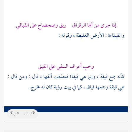
إذا جرى من آلها الرقراق ريق وضحضاح على القياقي
والقيقاءة : الأرض الغليظة ، وقوله :
وخب أعراف السفى على القيق
كأنه جمع قيقة ، وإنما هي قيقاة فحذفت ألفها ، قال : ومن قال :
هي قيقة وجمعها قياق ، كما في بيت
رؤبة
كان له مخرج .
السابق
التالي