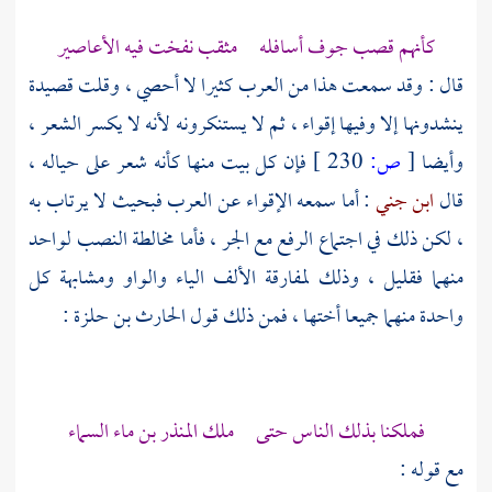
كأنهم قصب جوف أسافله مثقب نفخت فيه الأعاصير
قال : وقد سمعت هذا من العرب كثيرا لا أحصي ، وقلت قصيدة
ينشدونها إلا وفيها إقواء ، ثم لا يستنكرونه لأنه لا يكسر الشعر ،
وأيضا
[
ص:
230 ]
فإن كل بيت منها كأنه شعر على حياله ،
قال
ابن جني
: أما سمعه الإقواء عن العرب فبحيث لا يرتاب به
، لكن ذلك في اجتماع الرفع مع الجر ، فأما مخالطة النصب لواحد
منهما فقليل ، وذلك لمفارقة الألف الياء والواو ومشابهة كل
واحدة منهما جميعا أختها ، فمن ذلك قول
الحارث بن حلزة
:
فملكنا بذلك الناس حتى ملك
المنذر بن ماء السماء
مع قوله :