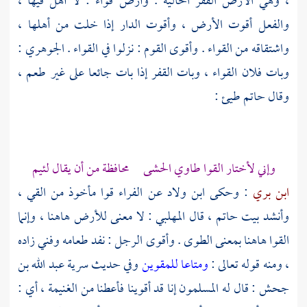
، وهي الأرض القفر الخالية . وأرض قواء : لا أهل فيها ،
والفعل أقوت الأرض ، وأقوت الدار إذا خلت من أهلها ،
واشتقاقه من القواء . وأقوى القوم : نزلوا في القواء .
الجوهري
:
وبات فلان القواء ، وبات القفر إذا بات جائعا على غير طعم ،
وقال حاتم طيئ :
وإني لأختار القوا طاوي الحشى محافظة من أن يقال لئيم
ابن بري
: وحكى
ابن ولاد
عن
الفراء
قوا مأخوذ من القي ،
وأنشد بيت حاتم ، قال
المهلبي
: لا معنى للأرض هاهنا ، وإنما
القوا هاهنا بمعنى الطوى . وأقوى الرجل : نفد طعامه وفني زاده
، ومنه قوله تعالى :
ومتاعا للمقوين
وفي حديث سرية
عبد الله بن
جحش
: قال له المسلمون إنا قد أقوينا فأعطنا من الغنيمة ، أي :