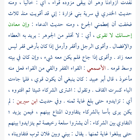
نفدت أزوادنا وهو أن يبقى مزوده قواء ، أي : خاليا ، ومنه
حديث الخدري في سرية
بني فزارة
: إني قد أقويت منذ ثلاث
فخفت أن يحطمني الجوع ، ومنه حديث الدعاء :
وإن معادن
إحسانك لا تقوى
، أي : لا تخلو من الجوهر : يريد به العطاء
والإفضال . وأقوى الرجل وأقفر وأرمل إذا كان بأرض قفر ليس
معه زاد . وأقوى إذا جاع فلم يكن معه شيء ، وإن كان في بيته
وسط قومه .
الأصمعي
: القواء القفر والقي من القواء فعل منه
مأخوذ ، قال
أبو عبيد
: كان ينبغي أن يكون قوي ، فلما جاءت
الياء كسرت القاف . وتقول : اشترى الشركاء شيئا ثم اقتووه ،
أي : تزايدوه حتى بلغ غاية ثمنه . وفي حديث
ابن سيرين
: لم
يكن يرى بأسا بالشركاء يتقاوون المتاع بينهم ، فيمن يزيد ؛
التقاوي بين الشركاء : أن يشتروا سلعة رخيصة ثم يتزايدوا بينهم
حتى يبلغوا غاية ثمنها . يقال : بيني وبين فلان ثوب فتقاويناه ،