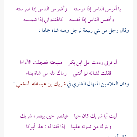
يا أمرس الناس إذا مرسته وأضرس الناس إذا ضرسته
وأفقس الناس إذا فقسته كالهندواني إذا شمسته
وقال رجل من
بني ربيعة
لرجل وهبه شاة جمادا :
ألم ترني رددت على
ابن بكر
منيحته فعجلت الأداءا
فقلت لشاته لما أتتني رماك الله من شاة بداء
وقال
العلاء بن المنهال الغنوي
في
شريك بن عبد الله النخعي
:
ليت
أبا شريك
كان حيا فيقصر حين يبصره شريك
ويترك من تدرئه علينا إذا قلنا له : هذا أبوكا