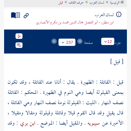
الرئيسية
لسان العرب
حرف القاف
قيل
تراجم الأعلام
لسان العرب
ابن منظور - أبو الفضل جمال الدين محمد بن مكرم الأنصاري
جزء
صفحة
12
237
[ قيل ]
قيل : القائلة : الظهيرة . يقال : أتانا عند القائلة ، وقد تكون
بمعنى القيلولة أيضا وهي النوم في الظهيرة . المحكم : القائلة
نصف النهار .
الليث
: القيلولة نومة نصف النهار وهي القائلة ،
قال يقيل وقد قال القوم قيلا وقائلة وقيلولة ومقالا ومقيلا ،
الأخيرة عن
سيبويه
. والمقيل أيضا : الموضع .
ابن بري
: وقد