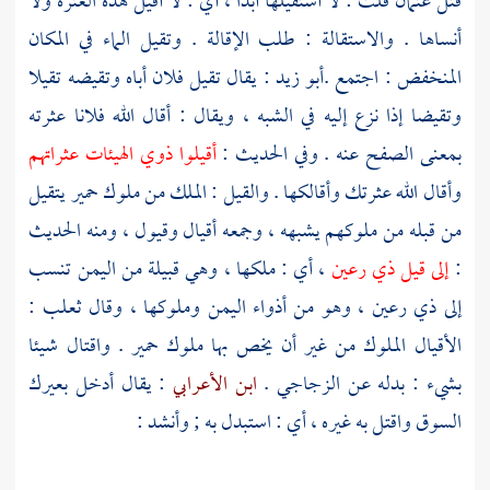
قتل عثمان قلت : لا أستقيلها أبدا ، أي : لا أقيل هذه العثرة ولا
أنساها . والاستقالة : طلب الإقالة . وتقيل الماء في المكان
المنخفض : اجتمع .
أبو زيد
: يقال تقيل فلان أباه وتقيضه تقيلا
وتقيضا إذا نزع إليه في الشبه ، ويقال : أقال الله فلانا عثرته
بمعنى الصفح عنه . وفي الحديث :
أقيلوا ذوي الهيئات عثراتهم
وأقال الله عثرتك وأقالكها . والقيل : الملك من ملوك حمير يتقيل
من قبله من ملوكهم يشبهه ، وجمعه أقيال وقيول ، ومنه الحديث
:
إلى قيل ذي رعين
، أي : ملكها ، وهي قبيلة من
اليمن
تنسب
إلى ذي رعين ، وهو من أذواء
اليمن
وملوكها ، وقال
ثعلب
:
الأقيال الملوك من غير أن يخص بها ملوك حمير . واقتال شيئا
بشيء : بدله عن الزجاجي .
ابن الأعرابي
: يقال أدخل بعيرك
السوق واقتل به غيره ، أي : استبدل به ; وأنشد :