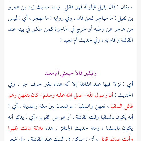
، يقال : قال يقيل قيلولة فهو قائل . ومنه حديث
زيد بن عمرو
بن نفيل
: ما مهاجر كمن قال ، وفي رواية : ما مهجر ، أي : ليس
من هاجر عن وطنه أو خرج في الهاجرة كمن سكن في بيته عند
القائلة وأقام به ، وفي حديث
أم معبد
:
رفيقين قالا خيمتي أم معبد
أي : نزلا فيها عند القائلة إلا أنه عداه بغير حرف جر . وفي
الحديث :
أن رسول الله - صلى الله عليه وسلم - كان بتعهن وهو
قائل السقيا
،
تعهن
والسقيا
: موضعان بين
مكة
والمدينة
، أي :
أنه يكون بالسقيا وقت القائلة ، أو هو من القول ، أي : يذكر أنه
يكون بالسقيا ، ومنه حديث الجنائز : هذه
فلانة ماتت ظهرا
وأنت صائم قائل
، أي : ساكن في البيت عند القائلة ، وفي شعر