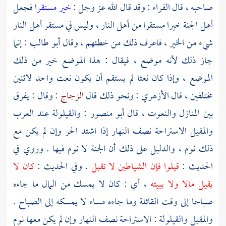
صاحبه ، قال
الفراء
: وقد قال الله عز وجل :
خير مستقرا
فجعل
أهل الجنة خيرا مستقرا من أهل النار ، وليس في مستقر أهل النار
شيء من الخير ، فاعرف ذلك من خطئهم ، وقال
أبو طالب
: إنما
جاز ذلك لأنه موضع ، فيقال : هذا الموضع خير من ذلك
الموضع ، وإذا كان نعتا لم يستقم أن يكون نعت واحد لاثنين
مختلفين ، قال
الأزهري
: ونحو ذلك قال
الزجاج
: وقال : يفرق
بين المنازل والنعوت ، قال
أبو منصور
: والقيلولة عند العرب
والمقيل الاستراحة نصف النهار إذا اشتد الحر وإن لم يكن مع
ذلك نوم ، والدليل على ذلك أن الجنة لا نوم فيها . وروي في
الحديث :
قيلوا فإن الشياطين لا تقيل
. وفي الحديث :
كان لا
يقيل مالا ولا يبيته
، أي : كان لا يمسك من المال ما جاءه
صباحا إلى وقت القائلة وما جاءه مساء لا يمسكه إلى الصباح .
والمقيل والقيلولة : الاستراحة نصف النهار وإن لم يكن معها نوم