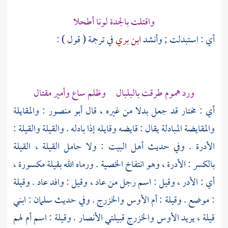
واقتلت بالجدة لونا أطحلا
أي : استبدلت ; وأنشد
ابن بري
في ترجمة ( قول ) :
ورد هموم طرقت بالبلبال وظلم ساع وأمير مقتال
أي : مختار قد جعل بدلا من غيره ، قال
أبو منصور
: والمقايلة
والمقايضة المبادلة يقال : قايضه وقايله إذا بادله . والقيلة والقيلة :
الأدرة . وفي حديث أهل البيت : ولا حامل القيلة ، القيلة
بالكسر : الأدرة ، وهو انتفاخ الخصية . ورماه الله بقيلة مكسورة ،
أي : الأدر ، وقيل : اسم رجل من عاد ، وقيل : وافد عاد .
وقيلة
: موضع .
وقيلة
: أم
الأوس
والخزرج
. وفي حديث
سلمان
: ابني
قيلة ، يريد الأوس والخزرج قبيلتي الأنصار .
وقيلة
: اسم أم لهم