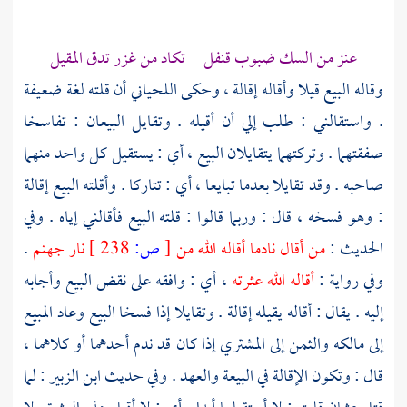
عنز من السك ضبوب قنفل تكاد من غزر تدق المقيل
وقاله البيع قيلا وأقاله إقالة ، وحكى
اللحياني
أن قلته لغة ضعيفة
. واستقالني : طلب إلي أن أقيله . وتقايل البيعان : تفاسخا
صفقتهما . وتركتهما يتقايلان البيع ، أي : يستقيل كل واحد منهما
صاحبه . وقد تقايلا بعدما تبايعا ، أي : تتاركا . وأقلته البيع إقالة
: وهو فسخه ، قال : وربما قالوا : قلته البيع فأقالني إياه . وفي
الحديث :
من أقال نادما أقاله الله من
[
ص:
238 ]
نار جهنم
.
وفي رواية :
أقاله الله عثرته
، أي : وافقه على نقض البيع وأجابه
إليه . يقال : أقاله يقيله إقالة . وتقايلا إذا فسخا البيع وعاد المبيع
إلى مالكه والثمن إلى المشتري إذا كان قد ندم أحدهما أو كلاهما ،
قال : وتكون الإقالة في البيعة والعهد . وفي حديث
ابن الزبير
: لما