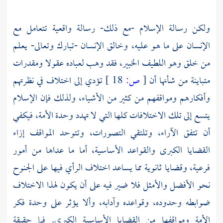
ولكن رسالة الإسلام -مع ذلك- رسالة واقعية تتعامل مع
الإنسان على ما هـو عليه، وخالق الإنسان -تبارك وتعالى- يعلم
من خلق وهو اللطيف الخبير، فقد وهب لعباده عقولا ومقدرات
متباينة من شأنها أن
[
ص:
18 ]
تؤدي إلى اختلاف في نظرتهم
وأفكارهم ومواقفهم من كثير من الأشياء، ولذلك فإن الإسلام
يتسع إلى تلك الاختلافات كلها التي لا تهدد وحدة الأمة، فيكفي
أن تتفق الآراء، وتلتقي التصورات، وتتوحد المواقف إزاء
القضايا الكبرى والقواعد الأساسية، أما ما عداها من أمور
فرعية، وقضايا ثانوية مما يساعد اختلاف الرأي فيها على الجنوح
نحو الأفضل والأمثل فلا ضير فيه على أن يكون لهذا الاختلاف
ضوابطه وحدوده، وقواعده وآدابه، وألا يؤثر على وحدة فكر
الأمة ومواقفها من القضايا الأساسية الكبرى. فما حقيقة