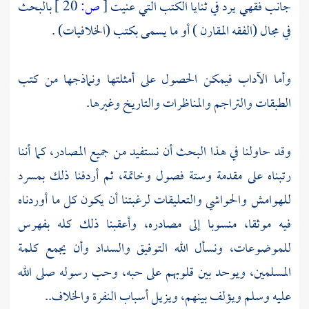
جانب فقهي يرد في ثنايا الكتب التي عنيت
[
ص:
20 ]
بالبحث
في مجال (الفقه المقارن ) أو ما يسمى بكتب (الخلافيات) .
وأما الآداب فيمكن الحصول على أمثلتها ونماذجها من كتب
الطبقات والتراجم والمناظرات والتاريخ وغيرها.
وقد حاولنا في هـذا البحث أن نستفيد من جميع المصادر، كما أننا
رتبناه على مقدمة وستة فصول وخاتمة، ثم أردفنا ذلك بمسرد
للهوامش والحواشي والتعليقات لرغبتنا أن يكون كل ما أوردناه
فيه موثقا، منسوبا إلى مصادره، وأعقبنا ذلك كله بفهرس
للموضوعات، ونسأل الله التوفيق والسداد وأن يجمع كلمة
المسلمين، ويوحد بين قلوبهم على حبه، وحب رسوله صلى الله
عليه وسلم ويؤلف بينهم، ويزيل أسباب النفرة والخلاف..