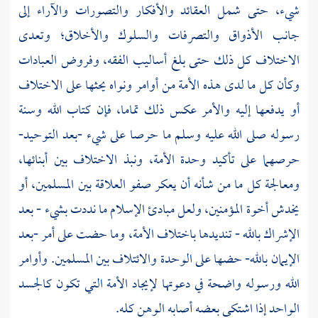
شيء، حتى شمل العقائد والأفكار والتصورات والآراء إلى
جانب الأذواق والتصرفات والسلوك والأخلاق؛ وتعدى
الاختلاف كل ذلك حتى بلغ أساليب الفقه، وفروض العبادات
وكأن كل ما لدى هـذه الأمة من أوامر ونواه يحثها على الاختلاف
أو يدفعها إليه والأمر عكس ذلك تماما، فإن كتاب الله وسنة
رسوله صلى الله عليه وسلم ما حرصا على شيء -بعد التوحيد-
حرصهما على تأكيد وحدة الأمة، ونبذ الاختلاف بين أبنائها،
ومعالجة كل ما من شأنه أن يعكر صفو العلاقة بين المسلمين، أو
يخدش أخوة المؤمنين، ولعل مبادئ الإسلام ما نددت بشيء - بعد
الإشراك بالله - تنديدها باختلاف الأمة، وما حضت على أمر -بعد
الإيمان بالله- حضها على الوحدة والائتلاف بين المسلمين. وأوامر
الله ورسوله واضحة في دعوتها لإيجاد الأمة التي تكون كالجسد
الواحد إذا اشتكى بعضه أصابه الوهن كله.