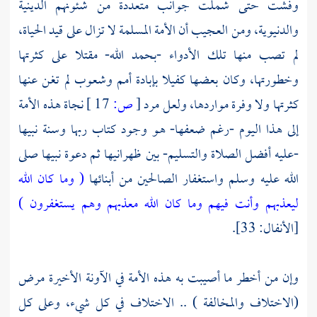
وفشت حتى شملت جوانب متعددة من شئونهم الدينية
والدنيوية، ومن العجيب أن الأمة المسلمة لا تزال على قيد الحياة،
لم تصب منها تلك الأدواء -بحمد الله- مقتلا على كثرتها
وخطورتها، وكان بعضها كفيلا بإبادة أمم وشعوب لم تغن عنها
كثرتها ولا وفرة مواردها، ولعل مرد
[
ص:
17 ]
نجاة هـذه الأمة
إلى هـذا اليوم -رغم ضعفها- هـو وجود كتاب ربها وسنة نبيها
-عليه أفضل الصلاة والتسليم- بين ظهرانيها ثم دعوة نبيها صلى
الله عليه وسلم واستغفار الصالحين من أبنائها
( وما كان الله
ليعذبهم وأنت فيهم وما كان الله معذبهم وهم يستغفرون )
[الأنفال: 33].
وإن من أخطر ما أصيبت به هـذه الأمة في الآونة الأخيرة مرض
(الاختلاف والمخالفة ) .. الاختلاف في كل شيء، وعلى كل