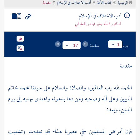
الرئيسية
كتاب الأمة
أدب الاختلاف في الإسلام
مقدمة
تراجم الأعلام
أدب الاختلاف في الإسلام
الدكتور / طه جابر فياض العلواني
جزء
صفحة
1
17
مقـدمـة
الحمد لله رب العالمين، والصلاة والسلام على سيدنا محمد خاتم
النبيين وعلى آله وصحبه ومن دعا بدعوته واهتدى بهديه إلى يوم
الدين، وبعد:
فإن أمراض المسلمين -في عصرنا هـذا- قد تعددت وتشعبت