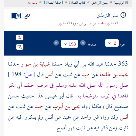
الرئيسية
سنن الترمذي
كتاب الصلاة
[ صفة الصلاة [
باب منه
تراجم الأعلام
سنن الترمذي
الترمذي - محمد بن عيسى بن سورة الترمذي
جزء
صفحة
2
198
363 حدثنا
عبد الله بن أبي زياد
حدثنا
شبابة بن سوار
حدثنا
محمد بن طلحة
عن
حميد
عن
ثابت
عن
أنس
قال
[
ص:
198 ]
صلى رسول الله صلى الله عليه وسلم في مرضه خلف
أبي بكر
قاعدا في ثوب متوشحا به
قال أبو عيسى هذا حديث حسن
صحيح قال وهكذا رواه
يحيى بن أيوب
عن
حميد
عن
ثابت
عن
أنس
وقد رواه غير واحد عن
حميد
عن
أنس
ولم يذكروا فيه عن
ثابت
ومن ذكر فيه عن
ثابت
فهو أصح