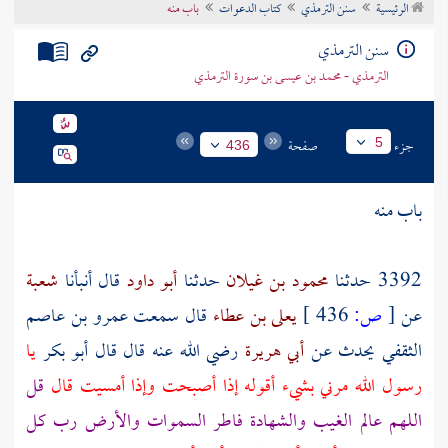
الرئيسية
سنن الترمذي
كتاب الدعوات
باب منه
تراجم الأعلام
سنن الترمذي
الترمذي - محمد بن عيسى بن سورة الترمذي
جزء
صفحة
5
436
باب منه
3392 حدثنا
محمود بن غيلان
حدثنا
أبو داود
قال أنبأنا
شعبة
عن
[
ص:
436 ]
يعلى بن عطاء
قال سمعت
عمرو بن عاصم
الثقفي
يحدث عن
أبي هريرة
رضي الله عنه قال قال
أبو بكر
يا
رسول الله مرني بشيء أقوله إذا أصبحت وإذا أمسيت قال
قل
اللهم عالم الغيب والشهادة فاطر السموات والأرض رب كل