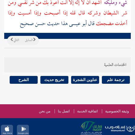
شيء ومليكه
أشهد أن لا إله إلا أنت أعوذ بك من شر نفسي ومن
شر الشيطان وشركه قال قله إذا أصبحت وإذا أمسيت وإذا
أخذت مضجعك
قال أبو عيسى هذا حديث حسن صحيح
السابق
التالي
الخدمات العلمية
ترجمة علم
عناوين الشجرة
تخريج حديث
الشرح
وثيقة الخصوصية
اتفاقية الخدمة
اتصل بنا
من نحن