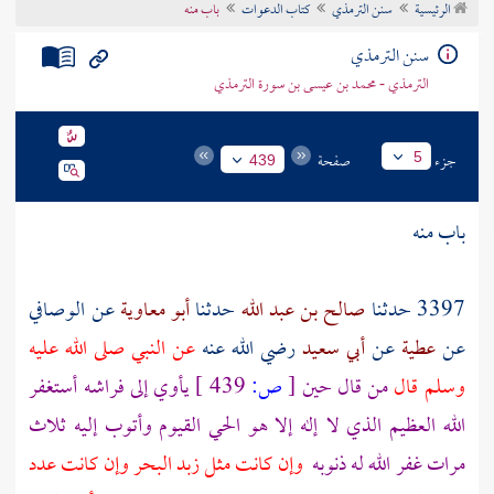
الرئيسية
سنن الترمذي
كتاب الدعوات
باب منه
تراجم الأعلام
سنن الترمذي
الترمذي - محمد بن عيسى بن سورة الترمذي
جزء
صفحة
5
439
باب منه
3397 حدثنا
صالح بن عبد الله
حدثنا
أبو معاوية
عن
الوصافي
عن
عطية
عن
أبي سعيد
رضي الله عنه
عن النبي صلى الله عليه
وسلم قال
من قال حين
[
ص:
439 ]
يأوي إلى فراشه أستغفر
الله العظيم الذي لا إله إلا هو الحي القيوم وأتوب إليه ثلاث
مرات غفر الله له ذنوبه
وإن كانت مثل زبد البحر وإن كانت عدد