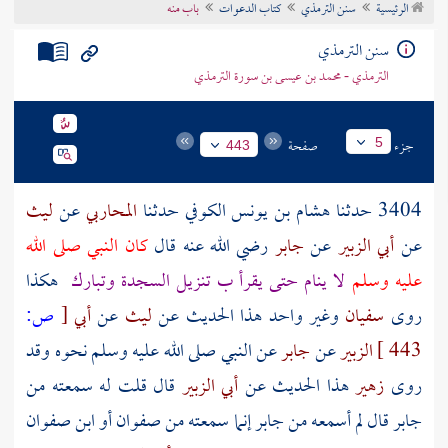
الرئيسية
سنن الترمذي
كتاب الدعوات
باب منه
تراجم الأعلام
سنن الترمذي
الترمذي - محمد بن عيسى بن سورة الترمذي
جزء
صفحة
5
443
3404 حدثنا
هشام بن يونس الكوفي
حدثنا
المحاربي
عن
ليث
عن
أبي الزبير
عن
جابر
رضي الله عنه قال
كان النبي صلى الله
عليه وسلم
لا ينام حتى يقرأ ب تنزيل السجدة وتبارك
هكذا
روى
سفيان
وغير واحد هذا الحديث عن
ليث
عن
أبي
[
ص:
443 ]
الزبير
عن
جابر
عن النبي صلى الله عليه وسلم نحوه وقد
روى
زهير
هذا الحديث عن
أبي الزبير
قال قلت له سمعته من
جابر
قال لم أسمعه من
جابر
إنما سمعته من
صفوان
أو
ابن صفوان