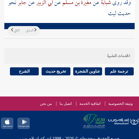
وقد روى
شبابة
عن
مغيرة بن مسلم
عن
أبي الزبير
عن
جابر
نحو
حديث
ليث
السابق
التالي
الخدمات العلمية
ترجمة علم
عناوين الشجرة
تخريج حديث
الشرح
وثيقة الخصوصية
اتفاقية الخدمة
اتصل بنا
من نحن
جميع الحقوق محفوظة © 2026 - 1998 لشبكة إسلام ويب