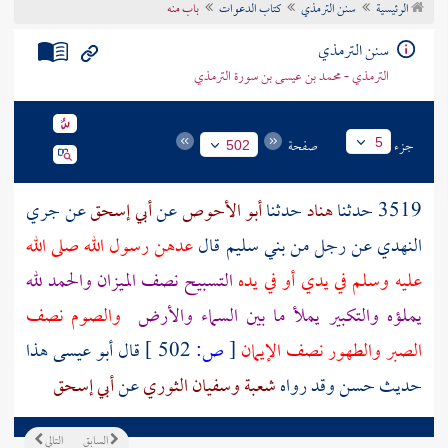
الرئيسية
سنن الترمذي
كتاب الدعوات
باب منه
تراجم الأعلام
سنن الترمذي
الترمذي - محمد بن عيسى بن سورة الترمذي
جزء
صفحة
5
502
3519 حدثنا
هناد
حدثنا
أبو الأحوص
عن
أبي إسحق
عن
جري
النهدي
عن
رجل
من
بني سليم
قال
عدهن رسول الله صلى الله
عليه وسلم في يدي أو في يده
التسبيح نصف الميزان والحمد لله
يملؤه والتكبير يملأ ما بين السماء والأرض
والصوم نصف
الصبر والطهور نصف الإيمان
[
ص:
502 ]
قال أبو عيسى هذا
حديث حسن وقد رواه
شعبة
وسفيان الثوري
عن
أبي إسحق
السابق
التالي