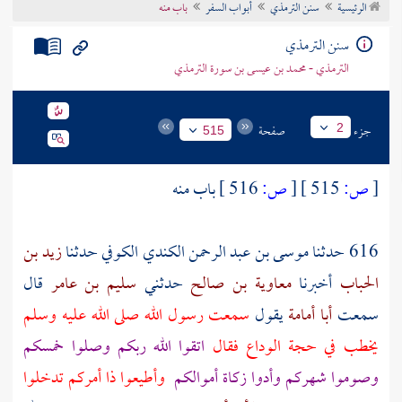
الرئيسية
سنن الترمذي
أبواب السفر
باب منه
تراجم الأعلام
سنن الترمذي
الترمذي - محمد بن عيسى بن سورة الترمذي
جزء
صفحة
2
515
[
ص:
515 ]
[
ص:
516 ]
باب منه
616 حدثنا
موسى بن عبد الرحمن الكندي الكوفي
حدثنا
زيد بن
الحباب
أخبرنا
معاوية بن صالح
حدثني
سليم بن عامر
قال
سمعت
أبا أمامة
يقول
سمعت رسول الله صلى الله عليه وسلم
يخطب في حجة الوداع فقال
اتقوا الله ربكم وصلوا خمسكم
وصوموا شهركم وأدوا زكاة أموالكم
وأطيعوا ذا أمركم تدخلوا