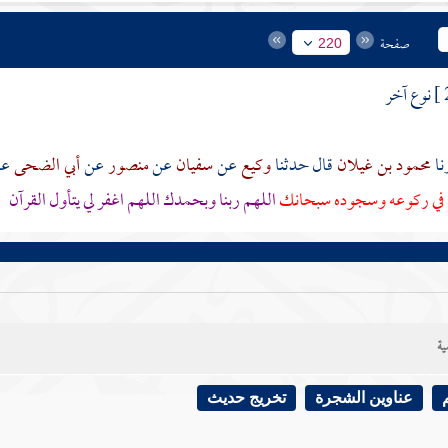
صفحة
220
نوع آخر
محمود بن غيلان
قال حدثنا
وكيع
عن
سفيان
عن
منصور
عن
أبي الضحى
ع
 في ركوعه وسجوده سبحانك
اللهم ربنا وبحمدك اللهم اغفر لي يتأول القرآن
ية
عناوين الشجرة
تخريج حديث