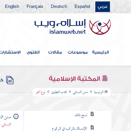
عربي
Español
Deutsch
Français
English
كتاب المواقيت
كتاب الأذان
كتاب المساجد
كتاب القبلة
الرئيسية
موسوعات
مقالات
الفتوى
الاستشارات
كتاب الإمامة
كتاب الافتتاح
المكتبة الإسلامية
كتب
كتاب التطبيق
الرئيسية
سنن النسائي
كتاب التطبيق
نوع آخر
باب التطبيق
نسخ ذلك
سنن الن
النسائي 
الإمساك بالركب في الركوع